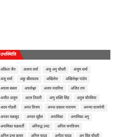
उपस्थिति
अंकिता जैन
अंजना वर्मा
अंजु अनु चौधरी
अंजुम शर्मा
अंजू शर्मा
अकु श्रीवास्तव
अखिलेश
अखिलेश्वर पांडेय
अचला बंसल
अचलेश्वर
अजय नावरिया
अजित राय
अजीत अंजुम
अटल तिवारी
अणु शक्ति सिंह
अतुल चौरसिया
अदम गोंडवी
अनंत विजय
अनन्त प्रकाश नारायण
अनन्या वाजपेयी
अनवर मक़सूद
अनवर सुहैल
अनामिका
अनामिका अनु
अनामिका चक्रवर्ती
अनिरुद्ध उमट
अनिल जनविजय
अनिल प्रभा कुमार
अनिल यादव
अनीता यादव
अनु सिंह चौधरी