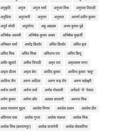
अनुकृति
अनुज
अनुज शर्मा
अनुपम मिश्र
अनुपमा तिवाड़ी
अनुप्रिया
अनुरंजनी
अनुराग
अनुलता
अपर्णा प्रवीन कुमार
अपूर्व जोशी
अपूर्वानंद
अबू अब्राहम
अभय कुमार दूबे
अभिषेक अवस्थी
अभिषेक कुमार अम्बर
अभिषेक मुखर्जी
अभिसार शर्मा
अमरेंद्र किशोर
अमित किशोर
अमित बृज
अमित मिश्र
अमित मिश्रा
अमिताभ राय
अमिय बिन्दु
अमीर खुसरो
अमीश त्रिपाठी
अमृत राय
अमृतलाल नागर
अमृता प्रीतम
अमृता बेरा
अरविंद कुमार
अरविन्द कुमार 'साहू'
अरविन्द जैन
अरुण आदित्य
अरुण चन्द्र रॉय
अरुण माहेश्वरी
अर्चना त्यागी
अर्चना वर्मा
अर्णब गोस्वामी
अर्नेस्तो ‘चे’ गेवारा
अर्पण कुमार
अर्पणा कौर
अलका सरावगी
अल्पना मिश्र
अवध नारायण मुद्गल
अवधेश निगम
अवधेश प्रधान
अवधेश प्रीत
अविनाश दास
अशोक गुप्ता
अशोक चक्रधर
अशोक मिश्र
अशोक मिश्र (बलरामपुर)
अशोक वाजपेयी
अशोक सेकसरिया