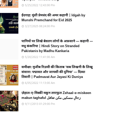
5/25/2022 12:43:00 Pm
ईदगाह: मुंशी प्रेमचंद की अमर कहानी | Idgah by
Munshi Premchand for Eid 2025
3/27/2025 08:24:00 Pm
पानियों पर लिखे बेवतन लोगों के अफ़साने — कहानी —
मधु कंकरिया | Hindi Story on Stranded
Pakistanis by Madhu Kankaria
5/20/2022 11:41:00 Am
समीक्षा: मुजीब रिज़वी की किताब ‘सब लिखनी कै लिखु
संसारा: पद्मावत और जायसी की दुनिया’ — दिव्या
तिवारी | Padmavat Aur Jayasi Ki Duniya
6/05/2022 11:13:00 Am
ज़ेहाल-ए-मिस्कीं मकुन तग़ाफ़ुल Zehaal-e-miskeen
makun taghaful زحالِ مسکیں مکن تغافل
9/11/2013 01:29:00 Pm