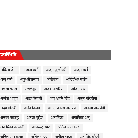
उपस्थिति
अंकिता जैन
अंजना वर्मा
अंजु अनु चौधरी
अंजुम शर्मा
अंजू शर्मा
अकु श्रीवास्तव
अखिलेश
अखिलेश्वर पांडेय
अचला बंसल
अचलेश्वर
अजय नावरिया
अजित राय
अजीत अंजुम
अटल तिवारी
अणु शक्ति सिंह
अतुल चौरसिया
अदम गोंडवी
अनंत विजय
अनन्त प्रकाश नारायण
अनन्या वाजपेयी
अनवर मक़सूद
अनवर सुहैल
अनामिका
अनामिका अनु
अनामिका चक्रवर्ती
अनिरुद्ध उमट
अनिल जनविजय
अनिल प्रभा कुमार
अनिल यादव
अनीता यादव
अनु सिंह चौधरी