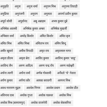
अनुकृति
अनुज
अनुज शर्मा
अनुपम मिश्र
अनुपमा तिवाड़ी
अनुप्रिया
अनुरंजनी
अनुराग
अनुलता
अपर्णा प्रवीन कुमार
अपूर्व जोशी
अपूर्वानंद
अबू अब्राहम
अभय कुमार दूबे
अभिषेक अवस्थी
अभिषेक कुमार अम्बर
अभिषेक मुखर्जी
अभिसार शर्मा
अमरेंद्र किशोर
अमित किशोर
अमित बृज
अमित मिश्र
अमित मिश्रा
अमिताभ राय
अमिय बिन्दु
अमीर खुसरो
अमीश त्रिपाठी
अमृत राय
अमृतलाल नागर
अमृता प्रीतम
अमृता बेरा
अरविंद कुमार
अरविन्द कुमार 'साहू'
अरविन्द जैन
अरुण आदित्य
अरुण चन्द्र रॉय
अरुण माहेश्वरी
अर्चना त्यागी
अर्चना वर्मा
अर्णब गोस्वामी
अर्नेस्तो ‘चे’ गेवारा
अर्पण कुमार
अर्पणा कौर
अलका सरावगी
अल्पना मिश्र
अवध नारायण मुद्गल
अवधेश निगम
अवधेश प्रधान
अवधेश प्रीत
अविनाश दास
अशोक गुप्ता
अशोक चक्रधर
अशोक मिश्र
अशोक मिश्र (बलरामपुर)
अशोक वाजपेयी
अशोक सेकसरिया