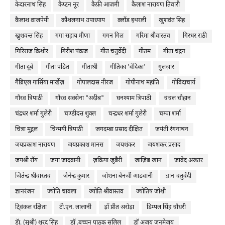
केदारनाथ सिंह
कैप्टन नूर
कैफ़ी आज़मी
कैलाश नारायण तिवारी
कैलाश वाजपेयी
कौशलनाथ उपाध्याय
क्लॉड इथरली
खुशवंत सिंह
खुशवन्त सिंह
गंगा सहाय मीणा
गगन गिल
गरिमा श्रीवास्तव
गिरधर राठी
गिरिराज किशोर
गिरीश पंकज
गीत चतुर्वेदी
गीतम
गीता चंद्रन
गीता दूबे
गीता पंडित
गीताश्री
गीतिका 'वेदिका'
गुलज़ार
गैब्रिएल गार्सिया मार्खे़ज़
गोपालदास नीरज
गोपीनाथ महांति
गोविंदाचार्य
गौरव त्रिपाठी
गौरव सक्सेना "अदीब"
घनश्याम त्रिपाठी
चंचल चौहान
चंद्रधर शर्मा गुलेरी
चण्डीदत्त शुक्ल
चन्द्रधर शर्मा गुलेरी
चम्पा शर्मा
चित्रा मुद्गल
चिन्मयी त्रिपाठी
जगदम्बा प्रसाद दीक्षित
जयंती रंगनाथन
जयप्रकाश नारायण
जयप्रकाश मानस
जयशंकर
जयशंकर प्रसाद
जयश्री रॉय
जया जादवानी
ज़किया ज़ुबैरी
जाज़िब ख़ान
जावेद अख़्तर
जितेन्द्र श्रीवास्तव
जैनेन्द्र कुमार
जोशना बैनर्जी आडवानी
ज्ञान चतुर्वेदी
ज्ञानरंजन
ज्योति चावला
ज्योति श्रीवास्तव
ज्योतिष जोशी
टि्वंकल रक्षिता
टी.एन. लालानी
ड़ॉ प्रीत अरोड़ा
डिम्पल सिंह चौधरी
डॅा. (सुश्री) शरद सिंह
डॉ .बच्चन पाठक सलिल
डॉ अजय जनमेजय