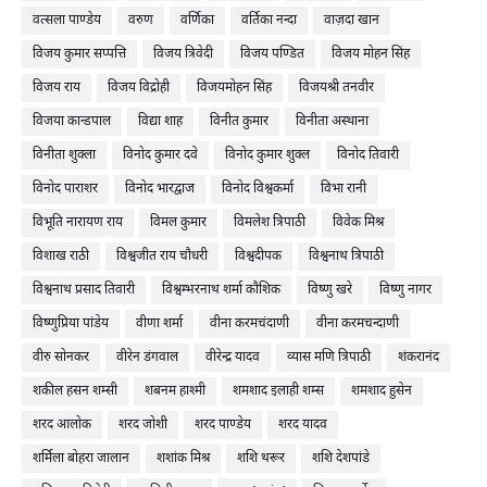
वत्सला पाण्डेय
वरुण
वर्णिका
वर्तिका नन्दा
वाज़दा खान
विजय कुमार सप्पत्ति
विजय त्रिवेदी
विजय पण्डित
विजय मोहन सिंह
विजय राय
विजय विद्रोही
विजयमोहन सिंह
विजयश्री तनवीर
विजया कान्डपाल
विद्या शाह
विनीत कुमार
विनीता अस्थाना
विनीता शुक्ला
विनोद कुमार दवे
विनोद कुमार शुक्ल
विनोद तिवारी
विनोद पाराशर
विनोद भारद्वाज
विनोद विश्वकर्मा
विभा रानी
विभूति नारायण राय
विमल कुमार
विमलेश त्रिपाठी
विवेक मिश्र
विशाख राठी
विश्वजीत राय चौधरी
विश्वदीपक
विश्वनाथ त्रिपाठी
विश्वनाथ प्रसाद तिवारी
विश्वम्भरनाथ शर्मा कौशिक
विष्णु खरे
विष्णु नागर
विष्णुप्रिया पांडेय
वीणा शर्मा
वीना करमचंदाणी
वीना करमचन्दाणी
वीरु सोनकर
वीरेन डंगवाल
वीरेन्द्र यादव
व्यास मणि त्रिपाठी
शंकरानंद
शकील हसन शम्सी
शबनम हाश्मी
शमशाद इलाही शम्स
शमशाद हुसेन
शरद आलोक
शरद जोशी
शरद पाण्डेय
शरद यादव
शर्मिला बोहरा जालान
शशांक मिश्र
शशि थरूर
शशि देशपांडे