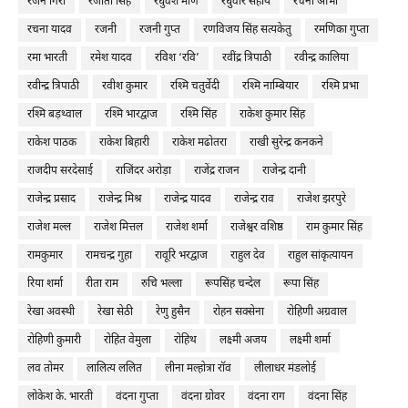
रंजन गिरी
रंजीता सिंह
रघुवंश मणि
रघुवीर सहाय
रचना आभा
रचना यादव
रजनी
रजनी गुप्त
रणविजय सिंह सत्यकेतु
रमणिका गुप्ता
रमा भारती
रमेश यादव
रविश ‘रवि’
रवींद्र त्रिपाठी
रवीन्द्र कालिया
रवीन्द्र त्रिपाठी
रवीश कुमार
रश्मि चतुर्वेदी
रश्मि नाम्बियार
रश्मि प्रभा
रश्मि बड़थ्वाल
रश्मि भारद्वाज
रश्मि सिंह
राकेश कुमार सिंह
राकेश पाठक
राकेश बिहारी
राकेश मढोतरा
राखी सुरेन्द्र कनकने
राजदीप सरदेसाई
राजिंदर अरोड़ा
राजेंद्र राजन
राजेन्द्र दानी
राजेन्द्र प्रसाद
राजेन्द्र मिश्र
राजेन्द्र यादव
राजेन्द्र राव
राजेश झरपुरे
राजेश मल्ल
राजेश मित्तल
राजेश शर्मा
राजेश्वर वशिष्ठ
राम कुमार सिंह
रामकुमार
रामचन्द्र गुहा
रावूरि भरद्वाज
राहुल देव
राहुल सांकृत्यायन
रिया शर्मा
रीता राम
रुचि भल्ला
रूपसिंह चन्देल
रूपा सिंह
रेखा अवस्थी
रेखा सेठी
रेणु हुसैन
रोहन सक्सेना
रोहिणी अग्रवाल
रोहिणी कुमारी
रोहित वेमुला
रोहिथ
लक्ष्मी अजय
लक्ष्मी शर्मा
लव तोमर
लालित्य ललित
लीना मल्होत्रा रॉव
लीलाधर मंडलोई
लोकेश के. भारती
वंदना गुप्ता
वंदना ग्रोवर
वंदना राग
वंदना सिंह