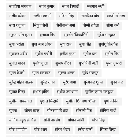
सर्वप्रिया सांगवान
सर्वेश कुमार
सर्वेश त्रिपाठी
सलमान रुश्दी
सलीम कौसर
सलीमा हाशमी
सविता सिंह
सागरिका घोष
साध्वी खोसला
सारा शगुफ्ता
सिंधुवासिनी
सिनीवाली शर्मा
सिम्मी हर्षिता
सीमा शर्मा
सुकृता पॉल कुमार
सुजाता मिश्रा
सुदर्शन ‘प्रियदर्शिनी’
सुदेश भारद्वाज
सुधा अरोड़ा
सुधा ओम ढींगरा
सुधा राजे
सुधा सिंह
सुधांशु फ़िरदौस
सुधाकर अदीब
सुधीश पचौरी
सुनीता गुप्ता
सुनील दत्ता
सुनील मिश्र
सुनील यादव
सुबोध गुप्ता
सुभाष नीरव
सुभाषिणी अली
सुमन कुमारी
सुमन केशरी
सुमन सारस्वत
सुरन्या अय्यर
सुरेंद्र राजपूत
सुरेन्द्र मोहन पाठक
सुरेन्द्र राजन
सुरेश शर्मा
सुरेशचन्द्र शुक्ल
सुवन चन्द्र
सुशांत सिन्हा
सुशांत सुप्रिय
सुशील उपाध्याय
सुशील कुमार भारद्वाज
सुशील जायसवाल
सुशील सिद्धार्थ
सुशीला शिवराण ‘शील’
सुश्री कविता
सुषमा
सोनम कपूर
सोनरूपा विशाल
सोनाली मिश्र
सोनिया गांधी
सोनिया बहुखंडी गौड़
सोनी पाण्डेय
सोपान जोशी
सोभा सिंह
सौरभ पाण्डेय
सौरभ राय
सौरभ शेखर
स्नोवा बार्नो
स्मिता सिन्हा