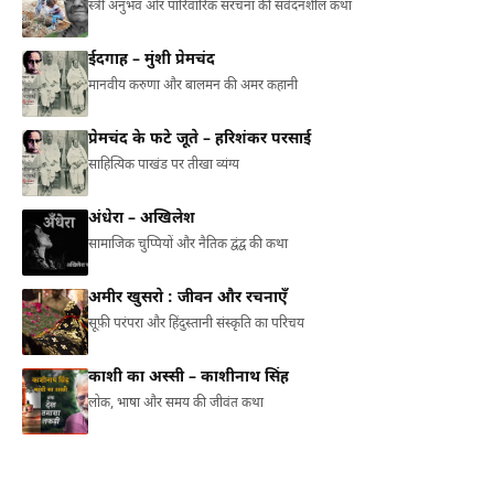
स्त्री अनुभव और पारिवारिक संरचना की संवेदनशील कथा
ईदगाह – मुंशी प्रेमचंद
मानवीय करुणा और बालमन की अमर कहानी
प्रेमचंद के फटे जूते – हरिशंकर परसाई
साहित्यिक पाखंड पर तीखा व्यंग्य
अंधेरा – अखिलेश
सामाजिक चुप्पियों और नैतिक द्वंद्व की कथा
अमीर खुसरो : जीवन और रचनाएँ
सूफ़ी परंपरा और हिंदुस्तानी संस्कृति का परिचय
काशी का अस्सी – काशीनाथ सिंह
लोक, भाषा और समय की जीवंत कथा