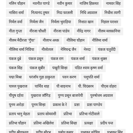
नलिन चौहान
नवनीत पाण्डे
नवीन कुमार
नाज़िम हिकमत
नामवर सिंह
नासिरा शर्मा
नित्यानंद तुषार
निदा फ़ाज़ली
निधि अग्रवाल
निधीश त्यागी
निर्मल वर्मा
निर्मला जैन
निर्मला भुराड़िया
निशात खान
निहाल पराशर
नीता गुप्ता
नीरजा चौधरी
नीरजा पांडेय
नीरेंद्र नागर
नीलम मलकानिया
नीलम मैदीरत्ता 'गुँचा'
नीलाभ अश्क
नीलिमा चौहान
नीलिमा शर्मा
नीलिमा शर्मा निविया
नीलोत्पल
नेमिचन्द्र जैन
नेरुदा
पंकज चतुर्वेदी
पंकज दुबे
पंकज प्रसून
पंकज राग
पंकज शर्मा
पंकज शुक्ल
पंकज सिंह
पंकज सुबीर
पंखुरी सिन्हा
पंडित श्याम कृष्ण वर्मा
पद्मा मिश्रा
परंजॉय गुहा ठाकुरता
पवन करण
पशुपति शर्मा
पारुल पुखराज
पार्थिव शाह
पी साइनाथ
पी. चिदंबरम
पीएस वोहरा
पीयूष दईया
पुखराज जाँगिड़
पुण्य प्रसून बाजपेयी
पुरुषोत्तम अग्रवाल
पूनम अरोड़ा
पूनम सिन्हा
प्रकाश के रे
प्रज्ञा
प्रज्ञा पाण्डेय
प्रताप भानु मेहता
प्रताप सोमवंशी
प्रतिभा
प्रतिभा गोटीवाले
प्रतिभा चौहान
प्रतिमा अखिलेश
प्रतिमा सिन्हा
प्रत्यक्षा
प्रदीप पन्त
प्रदीप श्रीवास्तव
प्रदीप सौरभ
प्रबोध कुमार
प्रभाकर क्षोत्रिय
प्रभाकर सिंह