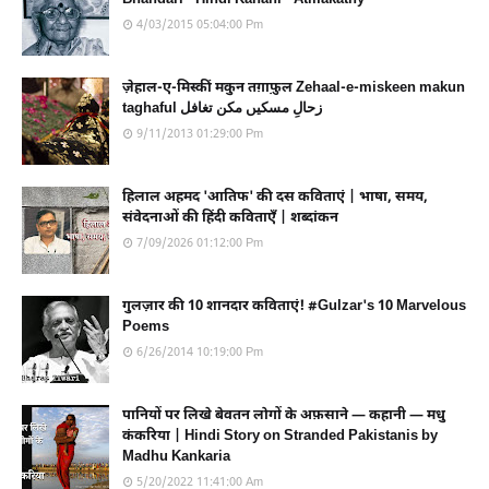
4/03/2015 05:04:00 Pm
ज़ेहाल-ए-मिस्कीं मकुन तग़ाफ़ुल Zehaal-e-miskeen makun
taghaful زحالِ مسکیں مکن تغافل
9/11/2013 01:29:00 Pm
हिलाल अहमद 'आतिफ' की दस कविताएं | भाषा, समय,
संवेदनाओं की हिंदी कविताएँ | शब्दांकन
7/09/2026 01:12:00 Pm
गुलज़ार की 10 शानदार कविताएं! #Gulzar's 10 Marvelous
Poems
6/26/2014 10:19:00 Pm
पानियों पर लिखे बेवतन लोगों के अफ़साने — कहानी — मधु
कंकरिया | Hindi Story on Stranded Pakistanis by
Madhu Kankaria
5/20/2022 11:41:00 Am