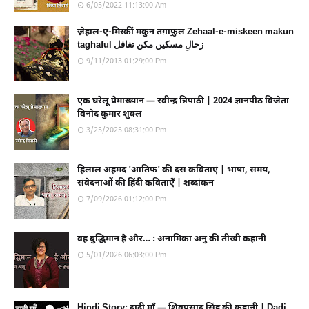
6/05/2022 11:13:00 Am
ज़ेहाल-ए-मिस्कीं मकुन तग़ाफ़ुल Zehaal-e-miskeen makun
taghaful زحالِ مسکیں مکن تغافل
9/11/2013 01:29:00 Pm
एक घरेलू प्रेमाख्यान — रवीन्द्र त्रिपाठी | 2024 ज्ञानपीठ विजेता
विनोद कुमार शुक्ल
3/25/2025 08:31:00 Pm
हिलाल अहमद 'आतिफ' की दस कविताएं | भाषा, समय,
संवेदनाओं की हिंदी कविताएँ | शब्दांकन
7/09/2026 01:12:00 Pm
वह बुद्धिमान है और… : अनामिका अनु की तीखी कहानी
5/01/2026 06:03:00 Pm
Hindi Story: दादी माँ — शिवप्रसाद सिंह की कहानी | Dadi