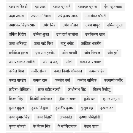
इकबाल रिज़वी
इरा टाक
इस्मत चुगताई
इस्माइल चुनारा
ईशमधु तलवार
उदय प्रकाश
उपासना सियाग
उपेन्द्रनाथ अश्क
उमाशंकर चौधरी
उमाशंकर सिंह परमार
उमेश सिंह
उमेश चौहान
उमेश माथुर
उर्मिला गुप्ता
उर्मिला शिरीष
उर्मिला शुक्ल
उषा राजे सक्सेना
उषाकिरण खान
ऋचा अनिरुद्ध
ऋचा पांडे मिश्रा
ऋतु भनोट
ऋत्विक भारतीय
ऋषिकेश सुलभ
एस आर हरनोट
ओम थानवी
ओम निश्‍चल
ओम पुरी
ओमप्रकाश वालमीकि
ओमा द अक्
ओशो
कंचन जायसवाल
कपिल मिश्रा
कबीर संजय
कमल किशोर गोयनका
कमल पांडेय
कमल पाण्डेय
कमला दास
कमलेश वर्मा
कल्पेश याग्निक
कल्याणी कबीर
कविता (लेखिका)
क़मर वहीद नक़वी
काशीनाथ सिंह
किरण रिजीजू
किरण सिंह
किशोरी अमोनकर
कुँवर नारायण
कुबेर दत्त
कुमार अनुपम
कुमार मुकुल
कुमार विश्वास
कुलदीप कुमार
कुसुम भट्ट
कृश्न चन्दर
कृष्ण कुमार सिंह
कृष्ण बिहारी
कृष्णकांत
कृष्णा अग्निहोत्री
कृष्णा सोबती
के बिक्रम सिंह
के सच्चिदानंदन
केतन यादव