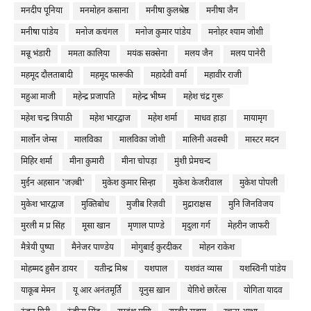
मनदीप पूनिया
मनमोहन कसाना
मनीषा कुलश्रेष्ठ
मनीषा जैन
मनीषा पांडेय
मनोज कचंगल
मनोज कुमार पांडेय
मनोहर श्याम जोशी
मन्नू भंडारी
ममता कालिया
मयंक सक्सेना
मलय जैन
मलय पानेरी
महमूद दौलताबादी
महमूद फारूकी
महादेवी वर्मा
महावीर राजी
महुआ माजी
महेन्द्र प्रजापति
महेन्द्र भीष्म
महेश चंद्र गुरू
महेश चन्द्र त्रिपाठी
महेश भारद्वाज
महेश शर्मा
माधव हाड़ा
मायामृग
मार्लोन जेम्स
मालविका
मालविका जोशी
मालिनी अवस्थी
मास्टर मदन
मिहिर शर्मा
मीना कुमारी
मीना चोपड़ा
मुंशी प्रेमचन्द
मुईन अहसान 'जज़्बी'
मुकेश कुमार सिन्हा
मुकेश केजरीवाल
मुकेश पोपली
मुकेश भारद्वाज
मुक्तिबोध
मुजीब रिज़वी
मुद्राराक्षस
मुनि जिनविजय
मुरली म प्र सिंह
मूसा खान
मृणाल पाण्डे
मृदुला गर्ग
मेहरीन जाफरी
मैत्रेयी पुष्पा
मैनेजर पाण्डेय
मोगुबाई कुरदीकर
मोहन राकेश
मोहम्मद हुसैन डायर
यतीन्द्र मिश्र
यशपाल
यशवंत व्यास
यशस्विनी पांडेय
याकूब मेमन
यू आर अनंतमूर्ति
यूनुस ख़ान
येग़िशे छारेंत्स
योगिता यादव