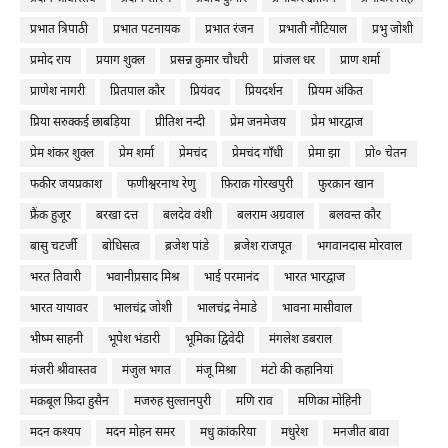
प्रभात त्रिपाठी
प्रभात पटनायक
प्रभात रंजन
प्रभाती नौटियाल
प्रभु जोशी
प्रमोद राय
प्रयाग शुक्ल
प्रसन्न कुमार चौधरी
प्रांजल धर
प्राण शर्मा
प्राणेश नागरी
प्रितपाल कौर
प्रियंवद
प्रियदर्शन
प्रियम अंकित
प्रिया सरुक्कई छाबड़िया
प्रीतिश नन्दी
प्रेम जनमेजय
प्रेम भारद्वाज
प्रेम शंकर शुक्ल
प्रेम शर्मा
प्रेमचंद
प्रेमचंद गाँधी
प्रेमा झा
प्रो० चेतन
फकीर जयप्रकाश
फणीश्वरनाथ रेणु
फ़िराक़ गोरखपुरी
फुरक़ान खान
फ्रैंक हुजूर
बरखा दत्त
बलदेव वंशी
बलराम अग्रवाल
बलवन्त कौर
बासु चटर्जी
बोधिसत्व
ब्रजेश पांडे
ब्रजेश राजपूत
भगवानदास मोरवाल
भरत तिवारी
भवानीप्रसाद मिश्र
भाई परमानंद
भारत भारद्वाज
भारत यायावर
भालचंद्र जोशी
भालचंद्र नेमाडे
भावना मासीवाल
भीष्म साहनी
भूपेश भंडारी
भूमिका द्विवेदी
मंगलेश डबराल
मंजरी श्रीवास्तव
मंजुल भगत
मंजू मिश्रा
मंटो की कहानियां
मक़बूल फ़िदा हुसैन
मजरुह सुल्तानपुरी
मणि राव
मणिका मोहिनी
मदन कश्यप
मदन मोहन समर
मधु कांकरिया
मधुरेश
मनजीत बावा