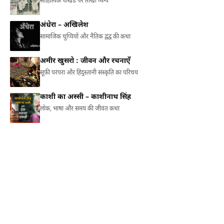
साहित्यिक पाखंड पर तीखा व्यंग्य
अंधेरा – अखिलेश
सामाजिक चुप्पियों और नैतिक द्वंद्व की कथा
अमीर खुसरो : जीवन और रचनाएँ
सूफ़ी परंपरा और हिंदुस्तानी संस्कृति का परिचय
काशी का अस्सी – काशीनाथ सिंह
लोक, भाषा और समय की जीवंत कथा