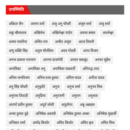
उपस्थिति
अंकिता जैन
अंजना वर्मा
अंजु अनु चौधरी
अंजुम शर्मा
अंजू शर्मा
अकु श्रीवास्तव
अखिलेश
अखिलेश्वर पांडेय
अचला बंसल
अचलेश्वर
अजय नावरिया
अजित राय
अजीत अंजुम
अटल तिवारी
अणु शक्ति सिंह
अतुल चौरसिया
अदम गोंडवी
अनंत विजय
अनन्त प्रकाश नारायण
अनन्या वाजपेयी
अनवर मक़सूद
अनवर सुहैल
अनामिका
अनामिका अनु
अनामिका चक्रवर्ती
अनिरुद्ध उमट
अनिल जनविजय
अनिल प्रभा कुमार
अनिल यादव
अनीता यादव
अनु सिंह चौधरी
अनुकृति
अनुज
अनुज शर्मा
अनुपम मिश्र
अनुपमा तिवाड़ी
अनुप्रिया
अनुरंजनी
अनुराग
अनुलता
अपर्णा प्रवीन कुमार
अपूर्व जोशी
अपूर्वानंद
अबू अब्राहम
अभय कुमार दूबे
अभिषेक अवस्थी
अभिषेक कुमार अम्बर
अभिषेक मुखर्जी
अभिसार शर्मा
अमरेंद्र किशोर
अमित किशोर
अमित बृज
अमित मिश्र