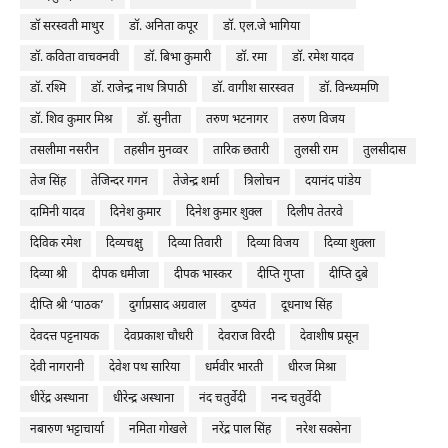
डॉ सरस्वती माथुर
डॉ. अनिता कपूर
डॉ. एल.जे भागिया
डॉ. कविता वाचक्नवी
डॉ. बिभा कुमारी
डॉ. रमा
डॉ. रमेश यादव
डॉ. रश्मि
डॉ. राजेन्द्र नाथ त्रिपाठी
डॉ. वागीश सारस्वत
डॉ. विन्ध्यमणि
डॉ. शिव कुमार मिश्र
डॉ. सुनीता
तरुण भटनागर
तरुण विजय
तसलीमा नसरीन
तहसीन मुनव्वर
तारिक छतारी
तुलसी राम
तुलसीदास
तेज सिंह
तेजिन्दर गगन
तेजेन्द्र शर्मा
त्रिलोचन
दयानंद पांडेय
दामिनी यादव
दिनेश कुमार
दिनेश कुमार शुक्ल
दिलीप तेतरवे
दिविक रमेश
दिव्यचक्षु
दिव्या तिवारी
दिव्या विजय
दिव्या शुक्ला
दिव्या श्री
दीपक धमीजा
दीपक भास्कर
दीप्ति गुप्ता
दीप्ति दुबे
दीप्ति श्री ‘पाठक’
दुर्गाप्रसाद अग्रवाल
दुष्यंत
दूधनाथ सिंह
देवदत्त पट्टनायक
देवप्रकाश चौधरी
देवराज विरदी
देवाशीष प्रसून
देवी नागरानी
देवेश पथ सारिया
धर्मवीर भारती
धीरज मिश्रा
धीरेंद्र अस्थाना
धीरेन्द्र अस्थाना
नंद चतुर्वेदी
नन्द चतुर्वेदी
नबारुण भट्टाचार्या
नमिता गोखले
नरेंद्र पाल सिंह
नरेश सक्सेना