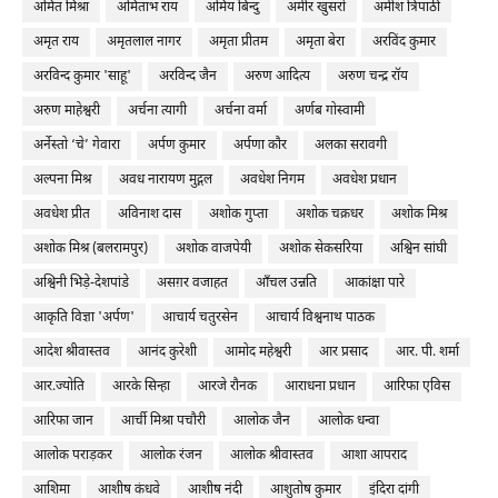
अमित मिश्रा
अमिताभ राय
अमिय बिन्दु
अमीर खुसरो
अमीश त्रिपाठी
अमृत राय
अमृतलाल नागर
अमृता प्रीतम
अमृता बेरा
अरविंद कुमार
अरविन्द कुमार 'साहू'
अरविन्द जैन
अरुण आदित्य
अरुण चन्द्र रॉय
अरुण माहेश्वरी
अर्चना त्यागी
अर्चना वर्मा
अर्णब गोस्वामी
अर्नेस्तो ‘चे’ गेवारा
अर्पण कुमार
अर्पणा कौर
अलका सरावगी
अल्पना मिश्र
अवध नारायण मुद्गल
अवधेश निगम
अवधेश प्रधान
अवधेश प्रीत
अविनाश दास
अशोक गुप्ता
अशोक चक्रधर
अशोक मिश्र
अशोक मिश्र (बलरामपुर)
अशोक वाजपेयी
अशोक सेकसरिया
अश्विन सांघी
अश्विनी भिड़े-देशपांडे
असग़र वजाहत
आँचल उन्नति
आकांक्षा पारे
आकृति विज्ञा 'अर्पण'
आचार्य चतुरसेन
आचार्य विश्वनाथ पाठक
आदेश श्रीवास्तव
आनंद कुरेशी
आमोद महेश्वरी
आर प्रसाद
आर. पी. शर्मा
आर.ज्योति
आरके सिन्हा
आरजे रौनक
आराधना प्रधान
आरिफा एविस
आरिफा जान
आर्ची मिश्रा पचौरी
आलोक जैन
आलोक धन्वा
आलोक पराड़कर
आलोक रंजन
आलोक श्रीवास्तव
आशा आपराद
आशिमा
आशीष कंधवे
आशीष नंदी
आशुतोष कुमार
इंदिरा दांगी