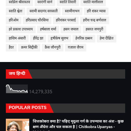
स्वप्निल श्रीवास्तव
स्वरांगी साने
स्वाति तिवारी
स्वाति मालीवाल
स्वाति श्वेता
स्वामी सदानंद सरस्वती
स्वामीनाथन
हरि शंकर व्यास
हरिओम
हरिप्रसाद चौरसिया
हरिशंकर परसाई
हरीश चन्द्र बर्णवाल
हरे प्रकाश उपाध्याय
हर्षबाला शर्मा
हसन जमाल
हसरत जयपुरी
हाशिम अंसारी
हीरेंद्र झा
हृषीकेष सुलभ
हेनरिक इब्सन
हेमा दीक्षित
हैदर
क़मर सिद्दीकी
क़ैस जौनपुरी
ग़ज़ाल जै़ग़म
जय हिन्दी
14,279,335
POPULAR POSTS
चित्तकोबरा क्या है? पढ़िए मृदुला गर्ग के उपन्यास का अंश - कुछ
क्षण अँधेरा और पल सकता है | Chitkobra Upanyas -