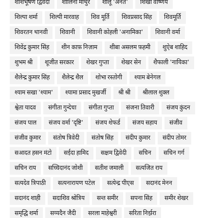
शशिभूषण द्विवेदी
शालिनी माथुर
शालू 'अनंत'
शिखा वार्ष्णेय
शिल्पा शर्मा
शिल्पी मारवाह
शिव मूर्ति
शिवप्रसाद सिंह
शिवमूर्ति
शिवरतन थानवी
शिवानी
शिवानी कोहली 'अनामिका'
शिवानी वर्मा
शिवेंद्र कुमार सिंह
शीन काफ़ निज़ाम
शीबा असलम फ़हमी
शुऐब शाहिद
शुभम श्री
शूजीत सरकार
शेखर गुप्ता
शेखर सेन
शैफाली 'नायिका'
शैलेन्द्र कुमार सिंह
शैलेन्द्र शैल
शोभा रस्तोगी
श्याम बेनेगल
श्याम सखा 'श्याम'
श्यामा प्रसाद मुखर्जी
श्री श्री
श्रीलाल शुक्ल
श्वेता यादव
संगीता गुन्देचा
संगीता गुप्ता
संजना तिवारी
संजय कुंदन
संजय पाल
संजय वर्मा 'दृष्टि'
संजय शेफर्ड
संजय सहाय
संजीव
संजीव कुमार
संतोष त्रिवेदी
संतोष सिंह
संदीप कुमार
संदीप तोमर
सआदत हसन मंटो
सईदा हामिद
सक्षम द्विवेदी
सचिन
सचिन गर्ग
सचिन राय
सच्चिदानंद जोशी
सतीश जमाली
सत्यजित राय
सत्यदेव त्रिपाठी
सत्यनारायण पटेल
सत्येन्द्र पीएस
सदानंद मेनन
सदानंद शाही
सदाशिव श्रोत्रिय
सन्त समीर
सपना सिंह
समीर शेखर
समृद्धि शर्मा
सय्यदैन जैदी
सरला माहेश्वरी
सरिता निर्झरा