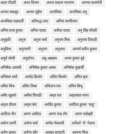
अदम गोंडवी
अनंत विजय
अनन्त प्रकाश नारायण
अनन्या वाजपेयी
अनवर मक़सूद
अनवर सुहैल
अनामिका
अनामिका अनु
अनामिका चक्रवर्ती
अनिरुद्ध उमट
अनिल जनविजय
अनिल प्रभा कुमार
अनिल यादव
अनीता यादव
अनु सिंह चौधरी
अनुकृति
अनुज
अनुज शर्मा
अनुपम मिश्र
अनुपमा तिवाड़ी
अनुप्रिया
अनुरंजनी
अनुराग
अनुलता
अपर्णा प्रवीन कुमार
अपूर्व जोशी
अपूर्वानंद
अबू अब्राहम
अभय कुमार दूबे
अभिषेक अवस्थी
अभिषेक कुमार अम्बर
अभिषेक मुखर्जी
अभिसार शर्मा
अमरेंद्र किशोर
अमित किशोर
अमित बृज
अमित मिश्र
अमित मिश्रा
अमिताभ राय
अमिय बिन्दु
अमीर खुसरो
अमीश त्रिपाठी
अमृत राय
अमृतलाल नागर
अमृता प्रीतम
अमृता बेरा
अरविंद कुमार
अरविन्द कुमार 'साहू'
अरविन्द जैन
अरुण आदित्य
अरुण चन्द्र रॉय
अरुण माहेश्वरी
अर्चना त्यागी
अर्चना वर्मा
अर्णब गोस्वामी
अर्नेस्तो ‘चे’ गेवारा
अर्पण कुमार
अर्पणा कौर
अलका सरावगी
अल्पना मिश्र