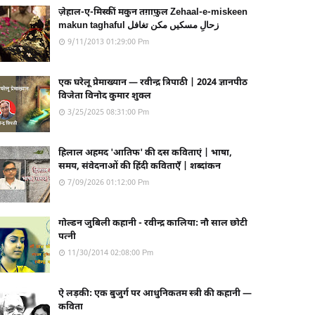
ज़ेहाल-ए-मिस्कीं मकुन तग़ाफ़ुल Zehaal-e-miskeen
makun taghaful زحالِ مسکیں مکن تغافل
9/11/2013 01:29:00 Pm
एक घरेलू प्रेमाख्यान — रवीन्द्र त्रिपाठी | 2024 ज्ञानपीठ
विजेता विनोद कुमार शुक्ल
3/25/2025 08:31:00 Pm
हिलाल अहमद 'आतिफ' की दस कविताएं | भाषा,
समय, संवेदनाओं की हिंदी कविताएँ | शब्दांकन
7/09/2026 01:12:00 Pm
गोल्डन जुबिली कहानी - रवीन्द्र कालिया: नौ साल छोटी
पत्नी
11/30/2014 02:08:00 Pm
ऐ लड़की: एक बुजुर्ग पर आधुनिकतम स्त्री की कहानी —
कविता