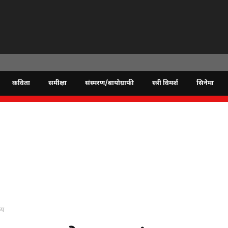
कविता
समीक्षा
संस्मरण/बायोग्राफी
स्त्री विमर्श
सिनेमा
जय