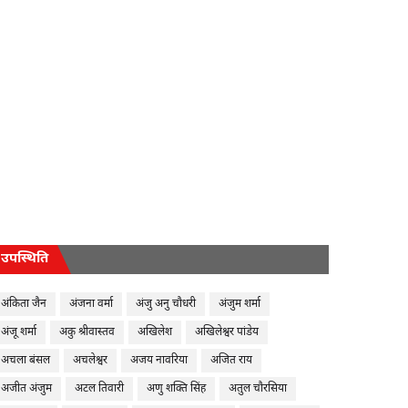
उपस्थिति
अंकिता जैन
अंजना वर्मा
अंजु अनु चौधरी
अंजुम शर्मा
अंजू शर्मा
अकु श्रीवास्तव
अखिलेश
अखिलेश्वर पांडेय
अचला बंसल
अचलेश्वर
अजय नावरिया
अजित राय
अजीत अंजुम
अटल तिवारी
अणु शक्ति सिंह
अतुल चौरसिया