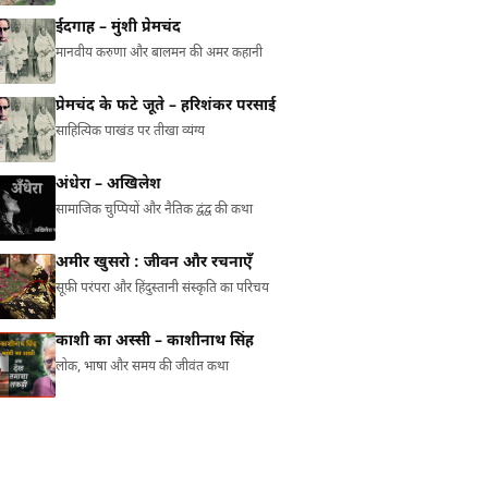
ईदगाह – मुंशी प्रेमचंद
मानवीय करुणा और बालमन की अमर कहानी
प्रेमचंद के फटे जूते – हरिशंकर परसाई
साहित्यिक पाखंड पर तीखा व्यंग्य
अंधेरा – अखिलेश
सामाजिक चुप्पियों और नैतिक द्वंद्व की कथा
अमीर खुसरो : जीवन और रचनाएँ
सूफ़ी परंपरा और हिंदुस्तानी संस्कृति का परिचय
काशी का अस्सी – काशीनाथ सिंह
लोक, भाषा और समय की जीवंत कथा