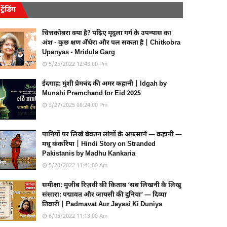
ट्रेंडिंग
चित्तकोबरा क्या है? पढ़िए मृदुला गर्ग के उपन्यास का
अंश - कुछ क्षण अँधेरा और पल सकता है | Chitkobra
Upanyas - Mridula Garg
5/25/2022 12:43:00 Pm
ईदगाह: मुंशी प्रेमचंद की अमर कहानी | Idgah by
Munshi Premchand for Eid 2025
3/27/2025 08:24:00 Pm
पानियों पर लिखे बेवतन लोगों के अफ़साने — कहानी —
मधु कंकरिया | Hindi Story on Stranded
Pakistanis by Madhu Kankaria
5/20/2022 11:41:00 Am
समीक्षा: मुजीब रिज़वी की किताब ‘सब लिखनी कै लिखु
संसारा: पद्मावत और जायसी की दुनिया’ — दिव्या
तिवारी | Padmavat Aur Jayasi Ki Duniya
6/05/2022 11:13:00 Am