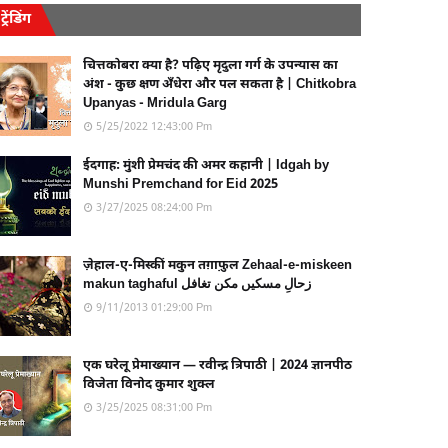
ट्रेंडिंग
चित्तकोबरा क्या है? पढ़िए मृदुला गर्ग के उपन्यास का
अंश - कुछ क्षण अँधेरा और पल सकता है | Chitkobra
Upanyas - Mridula Garg
5/25/2022 12:43:00 Pm
ईदगाह: मुंशी प्रेमचंद की अमर कहानी | Idgah by
Munshi Premchand for Eid 2025
3/27/2025 08:24:00 Pm
ज़ेहाल-ए-मिस्कीं मकुन तग़ाफ़ुल Zehaal-e-miskeen
makun taghaful زحالِ مسکیں مکن تغافل
9/11/2013 01:29:00 Pm
एक घरेलू प्रेमाख्यान — रवीन्द्र त्रिपाठी | 2024 ज्ञानपीठ
विजेता विनोद कुमार शुक्ल
3/25/2025 08:31:00 Pm