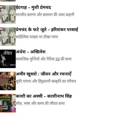
ईदगाह – मुंशी प्रेमचंद
मानवीय करुणा और बालमन की अमर कहानी
प्रेमचंद के फटे जूते – हरिशंकर परसाई
साहित्यिक पाखंड पर तीखा व्यंग्य
अंधेरा – अखिलेश
सामाजिक चुप्पियों और नैतिक द्वंद्व की कथा
अमीर खुसरो : जीवन और रचनाएँ
सूफ़ी परंपरा और हिंदुस्तानी संस्कृति का परिचय
काशी का अस्सी – काशीनाथ सिंह
लोक, भाषा और समय की जीवंत कथा