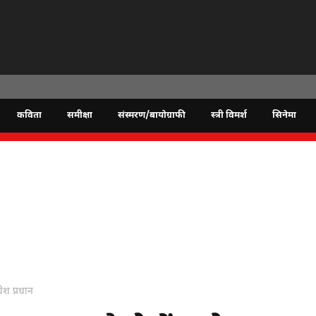
कविता
समीक्षा
संस्मरण/बायोग्राफी
स्त्री विमर्श
सिनेमा
धेश प्रधान