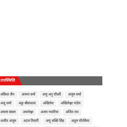
उपस्थिति
अंकिता जैन
अंजना वर्मा
अंजु अनु चौधरी
अंजुम शर्मा
अंजू शर्मा
अकु श्रीवास्तव
अखिलेश
अखिलेश्वर पांडेय
अचला बंसल
अचलेश्वर
अजय नावरिया
अजित राय
अजीत अंजुम
अटल तिवारी
अणु शक्ति सिंह
अतुल चौरसिया