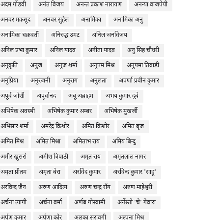
अदम गोंडवी
अनंत विजय
अनन्त प्रकाश नारायण
अनन्या वाजपेयी
अनवर मक़सूद
अनवर सुहैल
अनामिका
अनामिका अनु
अनामिका चक्रवर्ती
अनिरुद्ध उमट
अनिल जनविजय
अनिल प्रभा कुमार
अनिल यादव
अनीता यादव
अनु सिंह चौधरी
अनुकृति
अनुज
अनुज शर्मा
अनुपम मिश्र
अनुपमा तिवाड़ी
अनुप्रिया
अनुरंजनी
अनुराग
अनुलता
अपर्णा प्रवीन कुमार
अपूर्व जोशी
अपूर्वानंद
अबू अब्राहम
अभय कुमार दूबे
अभिषेक अवस्थी
अभिषेक कुमार अम्बर
अभिषेक मुखर्जी
अभिसार शर्मा
अमरेंद्र किशोर
अमित किशोर
अमित बृज
अमित मिश्र
अमित मिश्रा
अमिताभ राय
अमिय बिन्दु
अमीर खुसरो
अमीश त्रिपाठी
अमृत राय
अमृतलाल नागर
अमृता प्रीतम
अमृता बेरा
अरविंद कुमार
अरविन्द कुमार 'साहू'
अरविन्द जैन
अरुण आदित्य
अरुण चन्द्र रॉय
अरुण माहेश्वरी
अर्चना त्यागी
अर्चना वर्मा
अर्णब गोस्वामी
अर्नेस्तो ‘चे’ गेवारा
अर्पण कुमार
अर्पणा कौर
अलका सरावगी
अल्पना मिश्र