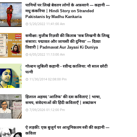
पानियों पर लिखे बेवतन लोगों के अफ़साने — कहानी —
मधु कंकरिया | Hindi Story on Stranded
Pakistanis by Madhu Kankaria
5/20/2022 11:41:00 Am
समीक्षा: मुजीब रिज़वी की किताब ‘सब लिखनी कै लिखु
संसारा: पद्मावत और जायसी की दुनिया’ — दिव्या
तिवारी | Padmavat Aur Jayasi Ki Duniya
6/05/2022 11:13:00 Am
गोल्डन जुबिली कहानी - रवीन्द्र कालिया: नौ साल छोटी
पत्नी
11/30/2014 02:08:00 Pm
हिलाल अहमद 'आतिफ' की दस कविताएं | भाषा,
समय, संवेदनाओं की हिंदी कविताएँ | शब्दांकन
7/09/2026 01:12:00 Pm
ऐ लड़की: एक बुजुर्ग पर आधुनिकतम स्त्री की कहानी —
कविता