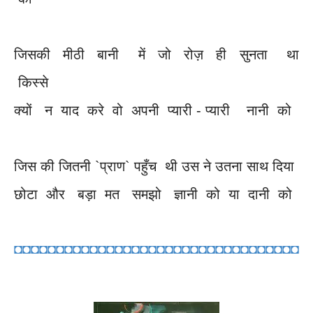
जिसकी मीठी बानी में जो रोज़ ही सुनता था
किस्से
क्यों न याद करे वो अपनी प्यारी - प्यारी नानी को
जिस की जितनी `प्राण` पहुँच थी उस ने उतना साथ दिया
छोटा और बड़ा मत समझो ज्ञानी को या दानी को
◘◘◘◘◘◘◘◘◘◘◘◘◘◘◘◘◘◘◘◘◘◘◘◘◘◘◘◘◘◘◘◘◘◘