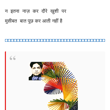
न इतना नाज़ कर दौरे खुशी पर
मुसीबत बात पूछ कर आती नहीं है
◘◘◘◘◘◘◘◘◘◘◘◘◘◘◘◘◘◘◘◘◘◘◘◘◘◘◘◘◘◘◘◘◘◘