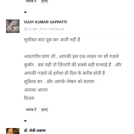
जवाब दें
हटाएं
VIJAY KUMAR SAPPATTI
29 जुल॰ 2014, 7:40:00 am
मुसीबत बात पूछ कर आती नहीं है
आदरणीय प्राण जी , आपकी इस एक लाइन पर सौ गज़ले
कुर्बान . बस यही तो ज़िन्दगी की सबसे बड़ी सच्चाई है . और
आपकी गज़ले तो हमेशा ही दिल के करीब होती है .
शुक्रिया सर . और आपके लेखन को सलाम .
आपका अपना
विजय
जवाब दें
हटाएं
डॉ. जेन्नी शबनम