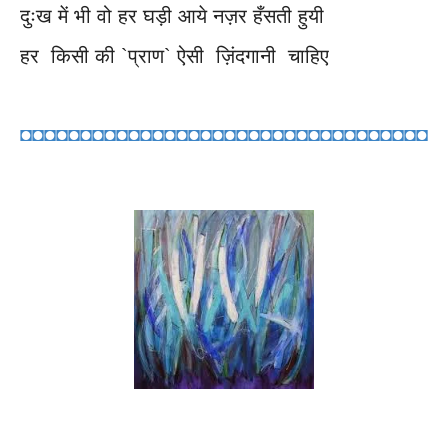
दुःख में भी वो हर घड़ी आये नज़र हँसती हुयी
हर किसी की `प्राण` ऐसी ज़िंदगानी चाहिए
◘◘◘◘◘◘◘◘◘◘◘◘◘◘◘◘◘◘◘◘◘◘◘◘◘◘◘◘◘◘◘◘◘◘