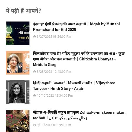
ये पढ़ी हैं आपने?
ईदगाह: मुंशी प्रेमचंद की अमर कहानी | Idgah by Munshi
Premchand for Eid 2025
3/27/2025 08:24:00 Pm
चित्तकोबरा क्या है? पढ़िए मृदुला गर्ग के उपन्यास का अंश - कुछ
क्षण अँधेरा और पल सकता है | Chitkobra Upanyas -
Mridula Garg
5/25/2022 12:43:00 Pm
हिन्दी कहानी 'अज़ाब' - विजयश्री तनवीर | Vijayshree
Tanveer - Hindi Story - Azab
10/10/2022 12:34:00 Pm
ज़ेहाल-ए-मिस्कीं मकुन तग़ाफ़ुल Zehaal-e-miskeen makun
taghaful زحالِ مسکیں مکن تغافل
9/11/2013 01:29:00 Pm