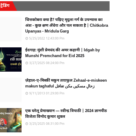
ट्रेंडिंग
चित्तकोबरा क्या है? पढ़िए मृदुला गर्ग के उपन्यास का
अंश - कुछ क्षण अँधेरा और पल सकता है | Chitkobra
Upanyas - Mridula Garg
5/25/2022 12:43:00 Pm
ईदगाह: मुंशी प्रेमचंद की अमर कहानी | Idgah by
Munshi Premchand for Eid 2025
3/27/2025 08:24:00 Pm
ज़ेहाल-ए-मिस्कीं मकुन तग़ाफ़ुल Zehaal-e-miskeen
makun taghaful زحالِ مسکیں مکن تغافل
9/11/2013 01:29:00 Pm
एक घरेलू प्रेमाख्यान — रवीन्द्र त्रिपाठी | 2024 ज्ञानपीठ
विजेता विनोद कुमार शुक्ल
3/25/2025 08:31:00 Pm