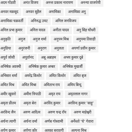
अदम गोंडवी
अनंत विजय
अनन्त प्रकाश नारायण
अनन्या वाजपेयी
अनवर मक़सूद
अनवर सुहैल
अनामिका
अनामिका अनु
अनामिका चक्रवर्ती
अनिरुद्ध उमट
अनिल जनविजय
अनिल प्रभा कुमार
अनिल यादव
अनीता यादव
अनु सिंह चौधरी
अनुकृति
अनुज
अनुज शर्मा
अनुपम मिश्र
अनुपमा तिवाड़ी
अनुप्रिया
अनुरंजनी
अनुराग
अनुलता
अपर्णा प्रवीन कुमार
अपूर्व जोशी
अपूर्वानंद
अबू अब्राहम
अभय कुमार दूबे
अभिषेक अवस्थी
अभिषेक कुमार अम्बर
अभिषेक मुखर्जी
अभिसार शर्मा
अमरेंद्र किशोर
अमित किशोर
अमित बृज
अमित मिश्र
अमित मिश्रा
अमिताभ राय
अमिय बिन्दु
अमीर खुसरो
अमीश त्रिपाठी
अमृत राय
अमृतलाल नागर
अमृता प्रीतम
अमृता बेरा
अरविंद कुमार
अरविन्द कुमार 'साहू'
अरविन्द जैन
अरुण आदित्य
अरुण चन्द्र रॉय
अरुण माहेश्वरी
अर्चना त्यागी
अर्चना वर्मा
अर्णब गोस्वामी
अर्नेस्तो ‘चे’ गेवारा
अर्पण कुमार
अर्पणा कौर
अलका सरावगी
अल्पना मिश्र