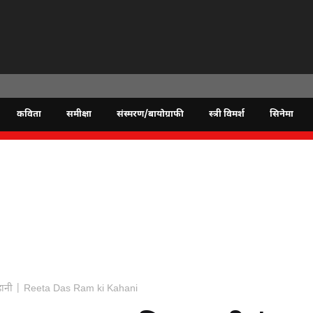
कविता
समीक्षा
संस्मरण/बायोग्राफी
स्त्री विमर्श
सिनेमा
ी कहानी | Reeta Das Ram ki Kahani