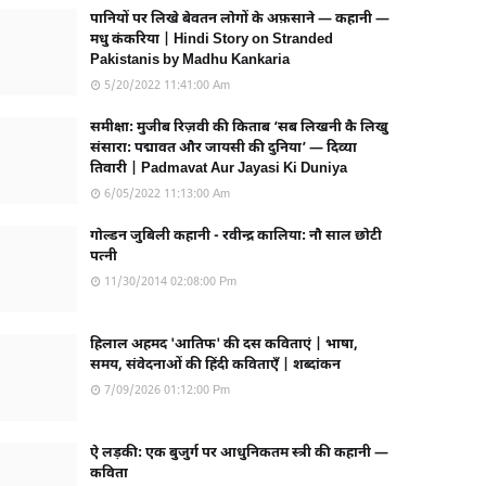
पानियों पर लिखे बेवतन लोगों के अफ़साने — कहानी —
मधु कंकरिया | Hindi Story on Stranded
Pakistanis by Madhu Kankaria
5/20/2022 11:41:00 Am
समीक्षा: मुजीब रिज़वी की किताब ‘सब लिखनी कै लिखु
संसारा: पद्मावत और जायसी की दुनिया’ — दिव्या
तिवारी | Padmavat Aur Jayasi Ki Duniya
6/05/2022 11:13:00 Am
गोल्डन जुबिली कहानी - रवीन्द्र कालिया: नौ साल छोटी
पत्नी
11/30/2014 02:08:00 Pm
हिलाल अहमद 'आतिफ' की दस कविताएं | भाषा,
समय, संवेदनाओं की हिंदी कविताएँ | शब्दांकन
7/09/2026 01:12:00 Pm
ऐ लड़की: एक बुजुर्ग पर आधुनिकतम स्त्री की कहानी —
कविता