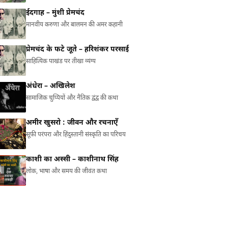
ईदगाह – मुंशी प्रेमचंद
मानवीय करुणा और बालमन की अमर कहानी
प्रेमचंद के फटे जूते – हरिशंकर परसाई
साहित्यिक पाखंड पर तीखा व्यंग्य
अंधेरा – अखिलेश
सामाजिक चुप्पियों और नैतिक द्वंद्व की कथा
अमीर खुसरो : जीवन और रचनाएँ
सूफ़ी परंपरा और हिंदुस्तानी संस्कृति का परिचय
काशी का अस्सी – काशीनाथ सिंह
लोक, भाषा और समय की जीवंत कथा