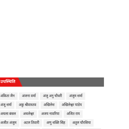
उपस्थिति
अंकिता जैन
अंजना वर्मा
अंजु अनु चौधरी
अंजुम शर्मा
अंजू शर्मा
अकु श्रीवास्तव
अखिलेश
अखिलेश्वर पांडेय
अचला बंसल
अचलेश्वर
अजय नावरिया
अजित राय
अजीत अंजुम
अटल तिवारी
अणु शक्ति सिंह
अतुल चौरसिया