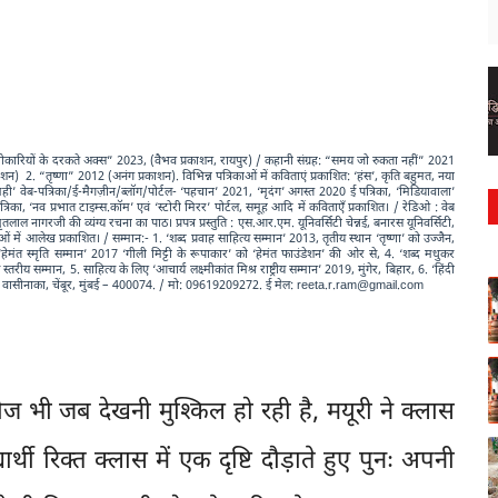
“पच्चीकारियों के दरकते अक्स” 2023, (वैभव प्रकाशन, रायपुर) / कहानी संग्रह: “समय जो रुकता नहीं” 2021
ाशन) 2. “तृष्णा” 2012 (अनंग प्रकाशन). विभिन्न पत्रिकाओं में कविताएं प्रकाशित: ‘हंस’, कृति बहुमत, नया
‘लमही’ वेब-पत्रिका/ई-मैगज़ीन/ब्लॉग/पोर्टल- ‘पहचान’ 2021, ‘मृदंग’ अगस्त 2020 ई पत्रिका, ‘मिडियावाला’
्रिका, ‘नव प्रभात टाइम्स.कॉम’ एवं ‘स्टोरी मिरर’ पोर्टल, समूह आदि में कविताएँ प्रकाशित। / रेडिओ : वेब
 नागरजी की व्यंग्य रचना का पाठ। प्रपत्र प्रस्तुति : एस.आर.एम. यूनिवर्सिटी चेन्नई, बनारस यूनिवर्सिटी,
्रिकाओं में आलेख प्रकाशित। / सम्मान:- 1. ‘शब्द प्रवाह साहित्य सम्मान’ 2013, तृतीय स्थान ‘तृष्णा’ को उज्जैन,
ेमंत स्मृति सम्मान’ 2017 ‘गीली मिट्टी के रूपाकार’ को ‘हेमंत फाउंडेशन’ की ओर से, 4. ‘शब्द मधुकर
स्तरीय सम्मान, 5. साहित्य के लिए ‘आचार्य लक्ष्मीकांत मिश्र राष्ट्रीय सम्मान’ 2019, मुंगेर, बिहार, 6. ‘हिंदी
 वासीनाका, चेंबूर, मुंबई – 400074. /
मो
: 09619209272.
ई मेल
: reeta.r.ram@gmail.com
ज भी जब देखनी मुश्किल हो रही है, मयूरी ने क्लास
ी रिक्त क्लास में एक दृष्टि दौड़ाते हुए पुनः अपनी