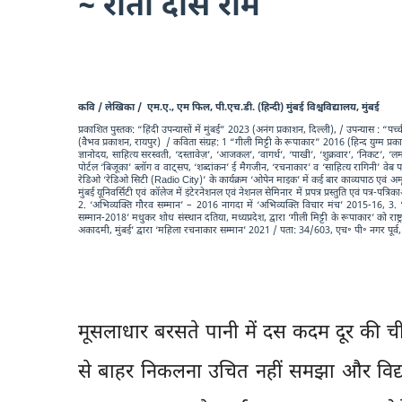
~ रीता दास राम
कवि / लेखिका / एम.ए., एम फिल, पी.एच.डी. (हिन्दी) मुंबई विश्वविद्यालय, मुंबई
प्रकाशित पुस्तक: “हिंदी उपन्यासों में मुंबई” 2023 (अनंग प्रकाशन, दिल्ली), / उपन्यास : 
(वैभव प्रकाशन, रायपुर) / कविता संग्रह: 1 “गीली मिट्टी के रूपाकार” 2016 (हिन्द युग्म प्रक
ज्ञानोदय, साहित्य सरस्वती, ‘दस्तावेज़’, ‘आजकल’, ‘वागर्थ’, ‘पाखी’, ‘शुक्रवार’, ‘निकट’, 
पोर्टल ‘बिजूका’ ब्लॉग व वाट्सप, ‘शब्दांकन’ ई मैगजीन, ‘रचनाकार’ व ‘साहित्य रागिनी’ वेब पत
रेडिओ ‘रेडिओ सिटी (Radio City)’ के कार्यक्रम ‘ओपेन माइक’ में कई बार काव्यपाठ एवं अमृतलाल
मुंबई यूनिवर्सिटी एवं कॉलेज में इंटेरनेशनल एवं नेशनल सेमिनार में प्रपत्र प्रस्तुति एवं पत्र-पत
2. ‘अभिव्यक्ति गौरव सम्मान’ – 2016 नागदा में ‘अभिव्यक्ति विचार मंच’ 2015-16, 3. ‘ह
सम्मान-2018’ मधुकर शोध संस्थान दतिया, मध्यप्रदेश, द्वारा ‘गीली मिट्टी के रूपाकार’ को राष्ट्र 
अकादमी, मुंबई’ द्वारा ‘महिला रचनाकार सम्मान’ 2021 /
पता
: 34/603, एच॰ पी॰ नगर पूर्व,
मूसलाधार बरसते पानी में दस कदम दूर की ची
से बाहर निकलना उचित नहीं समझा और विद्यार्थ