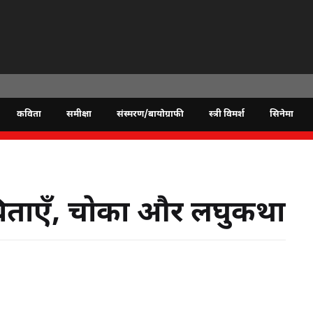
कविता
समीक्षा
संस्मरण/बायोग्राफी
स्त्री विमर्श
सिनेमा
विताएँ, चोका और लघुकथा