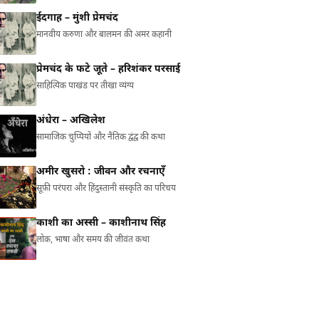
ईदगाह – मुंशी प्रेमचंद
मानवीय करुणा और बालमन की अमर कहानी
प्रेमचंद के फटे जूते – हरिशंकर परसाई
साहित्यिक पाखंड पर तीखा व्यंग्य
अंधेरा – अखिलेश
सामाजिक चुप्पियों और नैतिक द्वंद्व की कथा
अमीर खुसरो : जीवन और रचनाएँ
सूफ़ी परंपरा और हिंदुस्तानी संस्कृति का परिचय
काशी का अस्सी – काशीनाथ सिंह
लोक, भाषा और समय की जीवंत कथा