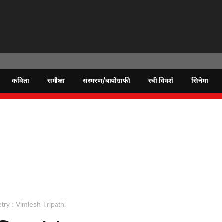
कविता
समीक्षा
संस्मरण/बायोग्राफी
स्त्री विमर्श
सिनेमा
etry : Vimlesh Tripathi