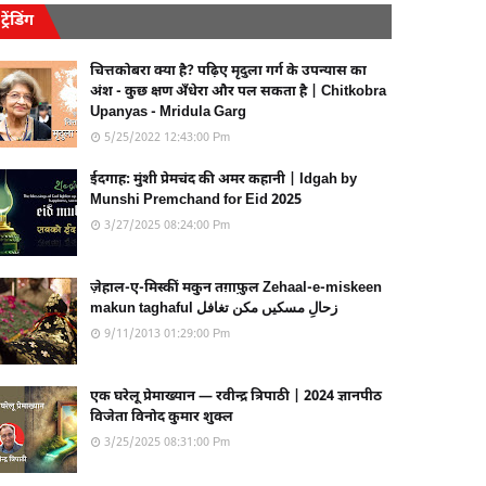
ट्रेंडिंग
चित्तकोबरा क्या है? पढ़िए मृदुला गर्ग के उपन्यास का
अंश - कुछ क्षण अँधेरा और पल सकता है | Chitkobra
Upanyas - Mridula Garg
5/25/2022 12:43:00 Pm
ईदगाह: मुंशी प्रेमचंद की अमर कहानी | Idgah by
Munshi Premchand for Eid 2025
3/27/2025 08:24:00 Pm
ज़ेहाल-ए-मिस्कीं मकुन तग़ाफ़ुल Zehaal-e-miskeen
makun taghaful زحالِ مسکیں مکن تغافل
9/11/2013 01:29:00 Pm
एक घरेलू प्रेमाख्यान — रवीन्द्र त्रिपाठी | 2024 ज्ञानपीठ
विजेता विनोद कुमार शुक्ल
3/25/2025 08:31:00 Pm