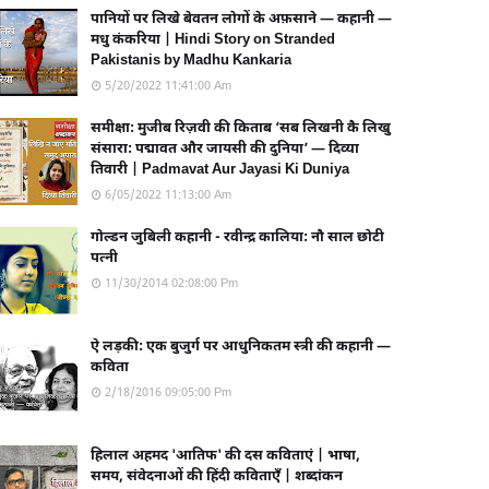
पानियों पर लिखे बेवतन लोगों के अफ़साने — कहानी —
मधु कंकरिया | Hindi Story on Stranded
Pakistanis by Madhu Kankaria
5/20/2022 11:41:00 Am
समीक्षा: मुजीब रिज़वी की किताब ‘सब लिखनी कै लिखु
संसारा: पद्मावत और जायसी की दुनिया’ — दिव्या
तिवारी | Padmavat Aur Jayasi Ki Duniya
6/05/2022 11:13:00 Am
गोल्डन जुबिली कहानी - रवीन्द्र कालिया: नौ साल छोटी
पत्नी
11/30/2014 02:08:00 Pm
ऐ लड़की: एक बुजुर्ग पर आधुनिकतम स्त्री की कहानी —
कविता
2/18/2016 09:05:00 Pm
हिलाल अहमद 'आतिफ' की दस कविताएं | भाषा,
समय, संवेदनाओं की हिंदी कविताएँ | शब्दांकन