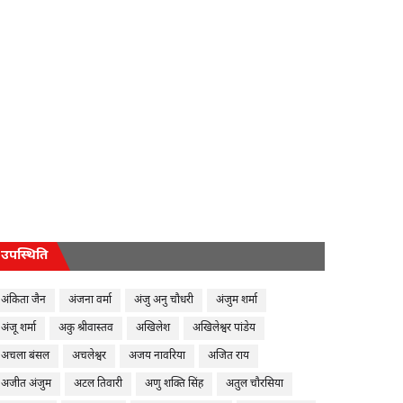
उपस्थिति
अंकिता जैन
अंजना वर्मा
अंजु अनु चौधरी
अंजुम शर्मा
अंजू शर्मा
अकु श्रीवास्तव
अखिलेश
अखिलेश्वर पांडेय
अचला बंसल
अचलेश्वर
अजय नावरिया
अजित राय
अजीत अंजुम
अटल तिवारी
अणु शक्ति सिंह
अतुल चौरसिया