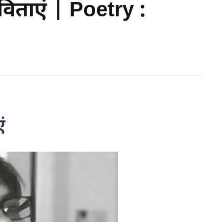
विताएं | Poetry :
ं