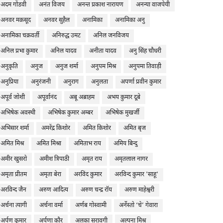
अदम गोंडवी
अनंत विजय
अनन्त प्रकाश नारायण
अनन्या वाजपेयी
अनवर मक़सूद
अनवर सुहैल
अनामिका
अनामिका अनु
अनामिका चक्रवर्ती
अनिरुद्ध उमट
अनिल जनविजय
अनिल प्रभा कुमार
अनिल यादव
अनीता यादव
अनु सिंह चौधरी
अनुकृति
अनुज
अनुज शर्मा
अनुपम मिश्र
अनुपमा तिवाड़ी
अनुप्रिया
अनुरंजनी
अनुराग
अनुलता
अपर्णा प्रवीन कुमार
अपूर्व जोशी
अपूर्वानंद
अबू अब्राहम
अभय कुमार दूबे
अभिषेक अवस्थी
अभिषेक कुमार अम्बर
अभिषेक मुखर्जी
अभिसार शर्मा
अमरेंद्र किशोर
अमित किशोर
अमित बृज
अमित मिश्र
अमित मिश्रा
अमिताभ राय
अमिय बिन्दु
अमीर खुसरो
अमीश त्रिपाठी
अमृत राय
अमृतलाल नागर
अमृता प्रीतम
अमृता बेरा
अरविंद कुमार
अरविन्द कुमार 'साहू'
अरविन्द जैन
अरुण आदित्य
अरुण चन्द्र रॉय
अरुण माहेश्वरी
अर्चना त्यागी
अर्चना वर्मा
अर्णब गोस्वामी
अर्नेस्तो ‘चे’ गेवारा
अर्पण कुमार
अर्पणा कौर
अलका सरावगी
अल्पना मिश्र