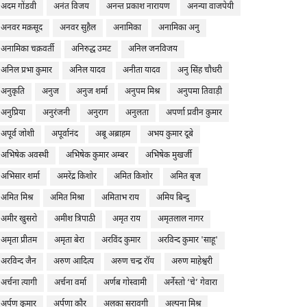
अदम गोंडवी
अनंत विजय
अनन्त प्रकाश नारायण
अनन्या वाजपेयी
अनवर मक़सूद
अनवर सुहैल
अनामिका
अनामिका अनु
अनामिका चक्रवर्ती
अनिरुद्ध उमट
अनिल जनविजय
अनिल प्रभा कुमार
अनिल यादव
अनीता यादव
अनु सिंह चौधरी
अनुकृति
अनुज
अनुज शर्मा
अनुपम मिश्र
अनुपमा तिवाड़ी
अनुप्रिया
अनुरंजनी
अनुराग
अनुलता
अपर्णा प्रवीन कुमार
अपूर्व जोशी
अपूर्वानंद
अबू अब्राहम
अभय कुमार दूबे
अभिषेक अवस्थी
अभिषेक कुमार अम्बर
अभिषेक मुखर्जी
अभिसार शर्मा
अमरेंद्र किशोर
अमित किशोर
अमित बृज
अमित मिश्र
अमित मिश्रा
अमिताभ राय
अमिय बिन्दु
अमीर खुसरो
अमीश त्रिपाठी
अमृत राय
अमृतलाल नागर
अमृता प्रीतम
अमृता बेरा
अरविंद कुमार
अरविन्द कुमार 'साहू'
अरविन्द जैन
अरुण आदित्य
अरुण चन्द्र रॉय
अरुण माहेश्वरी
अर्चना त्यागी
अर्चना वर्मा
अर्णब गोस्वामी
अर्नेस्तो ‘चे’ गेवारा
अर्पण कुमार
अर्पणा कौर
अलका सरावगी
अल्पना मिश्र