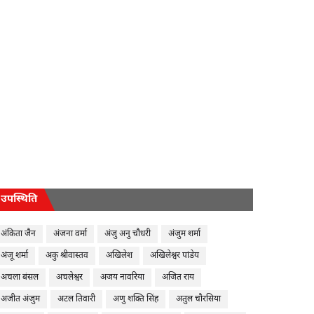
उपस्थिति
अंकिता जैन
अंजना वर्मा
अंजु अनु चौधरी
अंजुम शर्मा
अंजू शर्मा
अकु श्रीवास्तव
अखिलेश
अखिलेश्वर पांडेय
अचला बंसल
अचलेश्वर
अजय नावरिया
अजित राय
अजीत अंजुम
अटल तिवारी
अणु शक्ति सिंह
अतुल चौरसिया