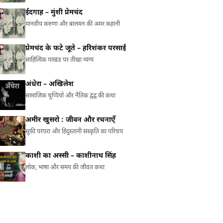
ईदगाह – मुंशी प्रेमचंद
मानवीय करुणा और बालमन की अमर कहानी
प्रेमचंद के फटे जूते – हरिशंकर परसाई
साहित्यिक पाखंड पर तीखा व्यंग्य
अंधेरा – अखिलेश
सामाजिक चुप्पियों और नैतिक द्वंद्व की कथा
अमीर खुसरो : जीवन और रचनाएँ
सूफ़ी परंपरा और हिंदुस्तानी संस्कृति का परिचय
काशी का अस्सी – काशीनाथ सिंह
लोक, भाषा और समय की जीवंत कथा