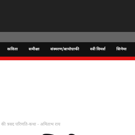
कविता
समीक्षा
संस्मरण/बायोग्राफी
स्त्री विमर्श
सिनेमा
ा की त्रसद परिणति-कथा - अमिताभ राय