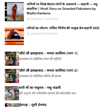
पानियों पर लिखे बेवतन लोगों के अफ़साने — कहानी — मधु
कंकरिया | Hindi Story on Stranded Pakistanis by
Madhu Kankaria
5/20/2022 11:41:00 Am
परिन्दों का लौटना: उर्मिला शिरीष की भावुक प्रेम कहानी 2025
3/26/2025 09:17:00 Pm
जीते जी इलाहाबाद – ममता कालिया (भाग 1)
इलाहाबाद के साहित्यिक संसार की स्मृतियाँ
जीते जी इलाहाबाद – ममता कालिया (भाग 2)
इलाहाबाद के साहित्यिक परिवेश की झलक
रानी माँ का चबूतरा – मन्नू भंडारी
स्त्री अनुभव और पारिवारिक संरचना की संवेदनशील कथा
ईदगाह – मुंशी प्रेमचंद