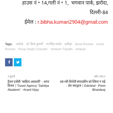
हाउस नं ॰ 14,गली नं ॰ 1, भगवान पार्क, झरोदा,
दिल्ली-84
ईमेल :
r.bibha.kumari2904@gmail.com
Tags:
आलेख
डॉ. बिभा कुमारी
रूपसिंह चन्देल
समीक्षा
Book Review
event
Review
Roop Singh Chandel
Vimlesh Tripathi
writeup
पुराने
और नया
ट्रैवल एजेंसी 'साहित्य अकादमी' - अनंत
इस स्त्री-विरोधी संपादकीय को स्त्रियां न पढ़ें
विजय | Travel Agency 'Sahitya
- प्रेम भारद्वाज | Ediotrial - Prem
Akademi' - Anant Vijay
Bhardwaj