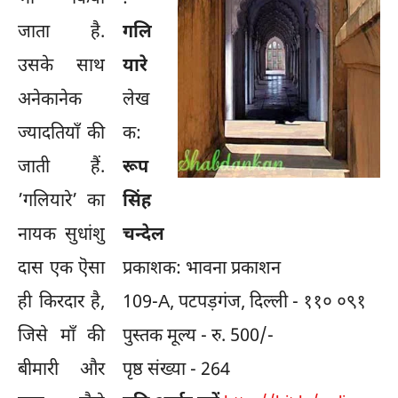
जाता है.
गलि
उसके साथ
यारे
अनेकानेक
लेख
ज्यादतियाँ की
क:
जाती हैं.
रूप
’गलियारे’ का
सिंह
नायक सुधांशु
चन्देल
दास एक ऎसा
प्रकाशक: भावना प्रकाशन
ही किरदार है,
109-A, पटपड़गंज, दिल्ली - ११० ०९१
जिसे माँ की
पुस्तक मूल्य - रु. 500/-
बीमारी और
पृष्ठ संख्या - 264