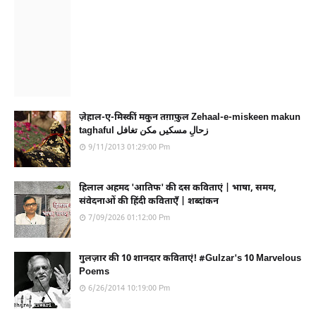
ज़ेहाल-ए-मिस्कीं मकुन तग़ाफ़ुल Zehaal-e-miskeen makun
taghaful زحالِ مسکیں مکن تغافل
9/11/2013 01:29:00 Pm
हिलाल अहमद 'आतिफ' की दस कविताएं | भाषा, समय,
संवेदनाओं की हिंदी कविताएँ | शब्दांकन
7/09/2026 01:12:00 Pm
गुलज़ार की 10 शानदार कविताएं! #Gulzar's 10 Marvelous
Poems
6/26/2014 10:19:00 Pm