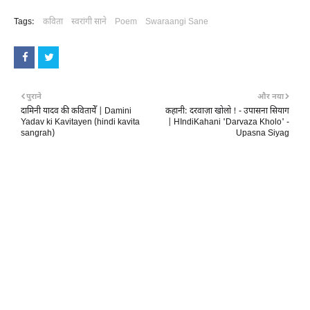
Tags:
कविता
स्वरांगी साने
Poem
Swaraangi Sane
पुराने
और नया
दामिनी यादव की कवितायेँ | Damini
कहानी: दरवाज़ा खोलो ! - उपासना सियाग
Yadav ki Kavitayen (hindi kavita
| HIndiKahani 'Darvaza Kholo' -
sangrah)
Upasna Siyag