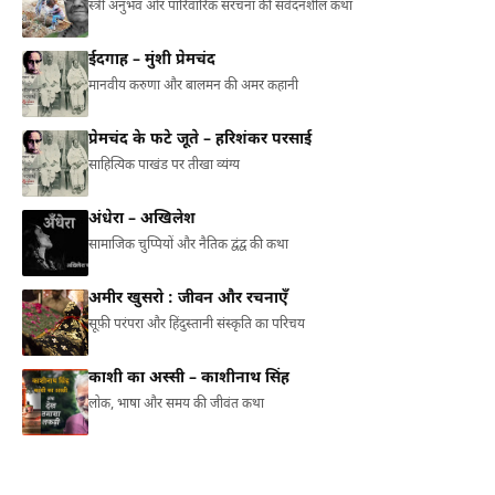
स्त्री अनुभव और पारिवारिक संरचना की संवेदनशील कथा
ईदगाह – मुंशी प्रेमचंद
मानवीय करुणा और बालमन की अमर कहानी
प्रेमचंद के फटे जूते – हरिशंकर परसाई
साहित्यिक पाखंड पर तीखा व्यंग्य
अंधेरा – अखिलेश
सामाजिक चुप्पियों और नैतिक द्वंद्व की कथा
अमीर खुसरो : जीवन और रचनाएँ
सूफ़ी परंपरा और हिंदुस्तानी संस्कृति का परिचय
काशी का अस्सी – काशीनाथ सिंह
लोक, भाषा और समय की जीवंत कथा