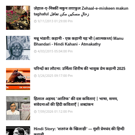
ज़ेहाल-ए-मिस्कीं मकुन तग़ाफ़ुल Zehaal-e-miskeen makun
taghaful زحالِ مسکیں مکن تغافل
9/11/2013 01:29:00 Pm
मन्नू भंडारी: कहानी - एक कहानी यह भी (आत्मकथ्य) Manu
Bhandari - Hindi Kahani - Atmakathy
4/03/2015 05:04:00 Pm
परिन्दों का लौटना: उर्मिला शिरीष की भावुक प्रेम कहानी 2025
3/26/2025 09:17:00 Pm
हिलाल अहमद 'आतिफ' की दस कविताएं | भाषा, समय,
संवेदनाओं की हिंदी कविताएँ | शब्दांकन
7/09/2026 01:12:00 Pm
Hindi Story: 'शतरंज के खिलाड़ी' — मुंशी प्रेमचंद की हिन्दी
कहानी