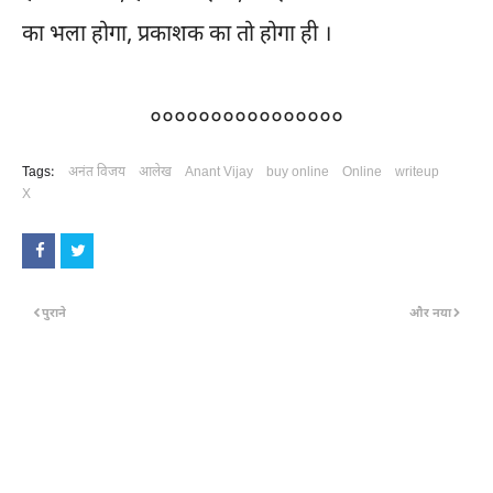
का भला होगा, प्रकाशक का तो होगा ही ।
००००००००००००००००
Tags:
अनंत विजय
आलेख
Anant Vijay
buy online
Online
writeup
X
पुराने
और नया