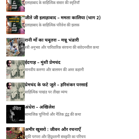
इलाहाबाद के साहित्यिक संसार की स्मृतियाँ
जीते जी इलाहाबाद – ममता कालिया (भाग 2)
इलाहाबाद के साहित्यिक परिवेश की झलक
रानी माँ का चबूतरा – मन्नू भंडारी
स्त्री अनुभव और पारिवारिक संरचना की संवेदनशील कथा
ईदगाह – मुंशी प्रेमचंद
मानवीय करुणा और बालमन की अमर कहानी
प्रेमचंद के फटे जूते – हरिशंकर परसाई
साहित्यिक पाखंड पर तीखा व्यंग्य
अंधेरा – अखिलेश
सामाजिक चुप्पियों और नैतिक द्वंद्व की कथा
अमीर खुसरो : जीवन और रचनाएँ
सूफ़ी परंपरा और हिंदुस्तानी संस्कृति का परिचय