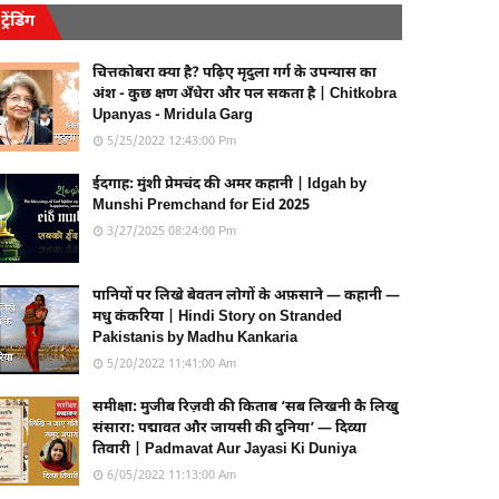
ट्रेंडिंग
चित्तकोबरा क्या है? पढ़िए मृदुला गर्ग के उपन्यास का
अंश - कुछ क्षण अँधेरा और पल सकता है | Chitkobra
Upanyas - Mridula Garg
5/25/2022 12:43:00 Pm
ईदगाह: मुंशी प्रेमचंद की अमर कहानी | Idgah by
Munshi Premchand for Eid 2025
3/27/2025 08:24:00 Pm
पानियों पर लिखे बेवतन लोगों के अफ़साने — कहानी —
मधु कंकरिया | Hindi Story on Stranded
Pakistanis by Madhu Kankaria
5/20/2022 11:41:00 Am
समीक्षा: मुजीब रिज़वी की किताब ‘सब लिखनी कै लिखु
संसारा: पद्मावत और जायसी की दुनिया’ — दिव्या
तिवारी | Padmavat Aur Jayasi Ki Duniya
6/05/2022 11:13:00 Am