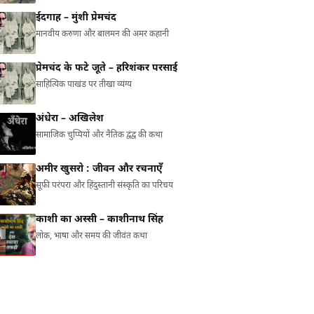
ईदगाह – मुंशी प्रेमचंद
मानवीय करुणा और बालमन की अमर कहानी
प्रेमचंद के फटे जूते – हरिशंकर परसाई
साहित्यिक पाखंड पर तीखा व्यंग्य
अंधेरा – अखिलेश
सामाजिक चुप्पियों और नैतिक द्वंद्व की कथा
अमीर खुसरो : जीवन और रचनाएँ
सूफ़ी परंपरा और हिंदुस्तानी संस्कृति का परिचय
काशी का अस्सी – काशीनाथ सिंह
लोक, भाषा और समय की जीवंत कथा