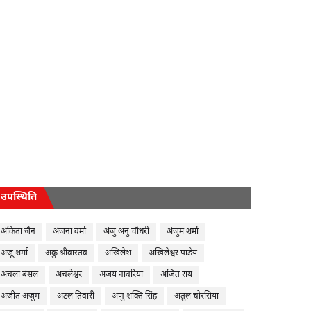
उपस्थिति
अंकिता जैन
अंजना वर्मा
अंजु अनु चौधरी
अंजुम शर्मा
अंजू शर्मा
अकु श्रीवास्तव
अखिलेश
अखिलेश्वर पांडेय
अचला बंसल
अचलेश्वर
अजय नावरिया
अजित राय
अजीत अंजुम
अटल तिवारी
अणु शक्ति सिंह
अतुल चौरसिया