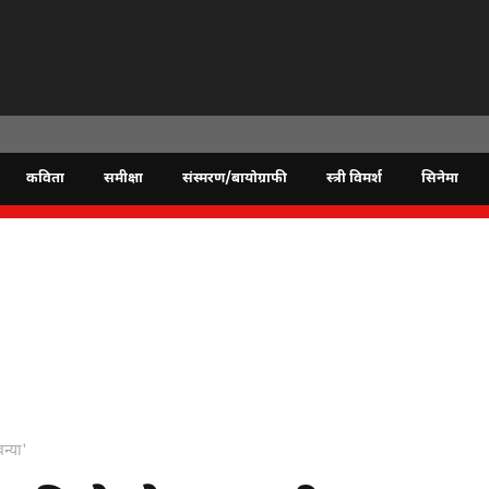
कविता
समीक्षा
संस्मरण/बायोग्राफी
स्त्री विमर्श
सिनेमा
न्या'