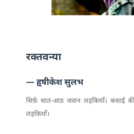
रक्तवन्या
— हृषीकेश सुलभ
सिर्फ़ सात-आठ जवान लड़कियाँ। कसाई की द
लड़कियाँ।