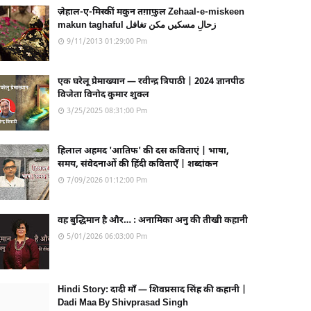
ज़ेहाल-ए-मिस्कीं मकुन तग़ाफ़ुल Zehaal-e-miskeen
makun taghaful زحالِ مسکیں مکن تغافل
9/11/2013 01:29:00 Pm
एक घरेलू प्रेमाख्यान — रवीन्द्र त्रिपाठी | 2024 ज्ञानपीठ
विजेता विनोद कुमार शुक्ल
3/25/2025 08:31:00 Pm
हिलाल अहमद 'आतिफ' की दस कविताएं | भाषा,
समय, संवेदनाओं की हिंदी कविताएँ | शब्दांकन
7/09/2026 01:12:00 Pm
वह बुद्धिमान है और… : अनामिका अनु की तीखी कहानी
5/01/2026 06:03:00 Pm
Hindi Story: दादी माँ — शिवप्रसाद सिंह की कहानी |
Dadi Maa By Shivprasad Singh