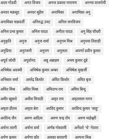
अदम गोंडवी
अनंत विजय
अनन्त प्रकाश नारायण
अनन्या वाजपेयी
अनवर मक़सूद
अनवर सुहैल
अनामिका
अनामिका अनु
अनामिका चक्रवर्ती
अनिरुद्ध उमट
अनिल जनविजय
अनिल प्रभा कुमार
अनिल यादव
अनीता यादव
अनु सिंह चौधरी
अनुकृति
अनुज
अनुज शर्मा
अनुपम मिश्र
अनुपमा तिवाड़ी
अनुप्रिया
अनुरंजनी
अनुराग
अनुलता
अपर्णा प्रवीन कुमार
अपूर्व जोशी
अपूर्वानंद
अबू अब्राहम
अभय कुमार दूबे
अभिषेक अवस्थी
अभिषेक कुमार अम्बर
अभिषेक मुखर्जी
अभिसार शर्मा
अमरेंद्र किशोर
अमित किशोर
अमित बृज
अमित मिश्र
अमित मिश्रा
अमिताभ राय
अमिय बिन्दु
अमीर खुसरो
अमीश त्रिपाठी
अमृत राय
अमृतलाल नागर
अमृता प्रीतम
अमृता बेरा
अरविंद कुमार
अरविन्द कुमार 'साहू'
अरविन्द जैन
अरुण आदित्य
अरुण चन्द्र रॉय
अरुण माहेश्वरी
अर्चना त्यागी
अर्चना वर्मा
अर्णब गोस्वामी
अर्नेस्तो ‘चे’ गेवारा
अर्पण कुमार
अर्पणा कौर
अलका सरावगी
अल्पना मिश्र