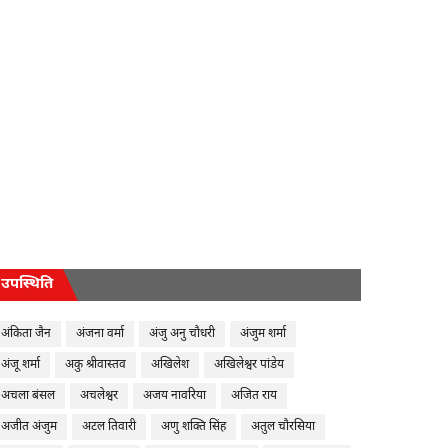
उपस्थिति
अंकिता जैन
अंजना वर्मा
अंजु अनु चौधरी
अंजुम शर्मा
अंजू शर्मा
अकु श्रीवास्तव
अखिलेश
अखिलेश्वर पांडेय
अचला बंसल
अचलेश्वर
अजय नावरिया
अजित राय
अजीत अंजुम
अटल तिवारी
अणु शक्ति सिंह
अतुल चौरसिया