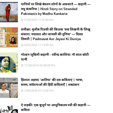
पानियों पर लिखे बेवतन लोगों के अफ़साने — कहानी —
मधु कंकरिया | Hindi Story on Stranded
Pakistanis by Madhu Kankaria
5/20/2022 11:41:00 Am
समीक्षा: मुजीब रिज़वी की किताब ‘सब लिखनी कै लिखु
संसारा: पद्मावत और जायसी की दुनिया’ — दिव्या
तिवारी | Padmavat Aur Jayasi Ki Duniya
6/05/2022 11:13:00 Am
गोल्डन जुबिली कहानी - रवीन्द्र कालिया: नौ साल छोटी
पत्नी
11/30/2014 02:08:00 Pm
हिलाल अहमद 'आतिफ' की दस कविताएं | भाषा,
समय, संवेदनाओं की हिंदी कविताएँ | शब्दांकन
7/09/2026 01:12:00 Pm
ऐ लड़की: एक बुजुर्ग पर आधुनिकतम स्त्री की कहानी —
कविता