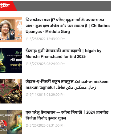
ट्रेंडिंग
चित्तकोबरा क्या है? पढ़िए मृदुला गर्ग के उपन्यास का
अंश - कुछ क्षण अँधेरा और पल सकता है | Chitkobra
Upanyas - Mridula Garg
5/25/2022 12:43:00 Pm
ईदगाह: मुंशी प्रेमचंद की अमर कहानी | Idgah by
Munshi Premchand for Eid 2025
3/27/2025 08:24:00 Pm
ज़ेहाल-ए-मिस्कीं मकुन तग़ाफ़ुल Zehaal-e-miskeen
makun taghaful زحالِ مسکیں مکن تغافل
9/11/2013 01:29:00 Pm
एक घरेलू प्रेमाख्यान — रवीन्द्र त्रिपाठी | 2024 ज्ञानपीठ
विजेता विनोद कुमार शुक्ल
3/25/2025 08:31:00 Pm