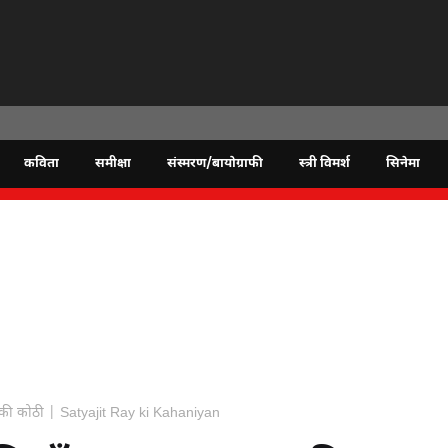
कविता
समीक्षा
संस्मरण/बायोग्राफी
स्त्री विमर्श
सिनेमा
हब की कोठी | Satyajit Ray ki Kahaniyan