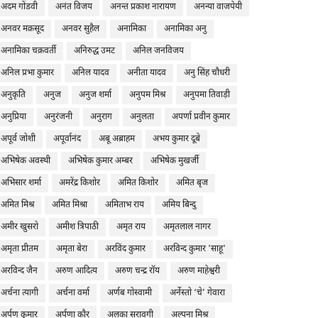
अदम गोंडवी
अनंत विजय
अनन्त प्रकाश नारायण
अनन्या वाजपेयी
अनवर मक़सूद
अनवर सुहैल
अनामिका
अनामिका अनु
अनामिका चक्रवर्ती
अनिरुद्ध उमट
अनिल जनविजय
अनिल प्रभा कुमार
अनिल यादव
अनीता यादव
अनु सिंह चौधरी
अनुकृति
अनुज
अनुज शर्मा
अनुपम मिश्र
अनुपमा तिवाड़ी
अनुप्रिया
अनुरंजनी
अनुराग
अनुलता
अपर्णा प्रवीन कुमार
अपूर्व जोशी
अपूर्वानंद
अबू अब्राहम
अभय कुमार दूबे
अभिषेक अवस्थी
अभिषेक कुमार अम्बर
अभिषेक मुखर्जी
अभिसार शर्मा
अमरेंद्र किशोर
अमित किशोर
अमित बृज
अमित मिश्र
अमित मिश्रा
अमिताभ राय
अमिय बिन्दु
अमीर खुसरो
अमीश त्रिपाठी
अमृत राय
अमृतलाल नागर
अमृता प्रीतम
अमृता बेरा
अरविंद कुमार
अरविन्द कुमार 'साहू'
अरविन्द जैन
अरुण आदित्य
अरुण चन्द्र रॉय
अरुण माहेश्वरी
अर्चना त्यागी
अर्चना वर्मा
अर्णब गोस्वामी
अर्नेस्तो ‘चे’ गेवारा
अर्पण कुमार
अर्पणा कौर
अलका सरावगी
अल्पना मिश्र