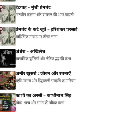
ईदगाह – मुंशी प्रेमचंद
मानवीय करुणा और बालमन की अमर कहानी
प्रेमचंद के फटे जूते – हरिशंकर परसाई
साहित्यिक पाखंड पर तीखा व्यंग्य
अंधेरा – अखिलेश
सामाजिक चुप्पियों और नैतिक द्वंद्व की कथा
अमीर खुसरो : जीवन और रचनाएँ
सूफ़ी परंपरा और हिंदुस्तानी संस्कृति का परिचय
काशी का अस्सी – काशीनाथ सिंह
लोक, भाषा और समय की जीवंत कथा