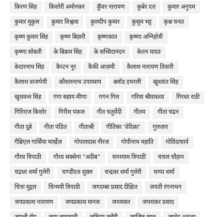
किरण सिंह
किशोरी अमोनकर
कुँवर नारायण
कुबेर दत्त
कुमार अनुपम
कुमार मुकुल
कुमार विश्वास
कुलदीप कुमार
कुसुम भट्ट
कृश्न चन्दर
कृष्ण कुमार सिंह
कृष्ण बिहारी
कृष्णकांत
कृष्णा अग्निहोत्री
कृष्णा सोबती
के बिक्रम सिंह
के सच्चिदानंदन
केतन यादव
केदारनाथ सिंह
कैप्टन नूर
कैफ़ी आज़मी
कैलाश नारायण तिवारी
कैलाश वाजपेयी
कौशलनाथ उपाध्याय
क्लॉड इथरली
खुशवंत सिंह
खुशवन्त सिंह
गंगा सहाय मीणा
गगन गिल
गरिमा श्रीवास्तव
गिरधर राठी
गिरिराज किशोर
गिरीश पंकज
गीत चतुर्वेदी
गीतम
गीता चंद्रन
गीता दूबे
गीता पंडित
गीताश्री
गीतिका 'वेदिका'
गुलज़ार
गैब्रिएल गार्सिया मार्खे़ज़
गोपालदास नीरज
गोपीनाथ महांति
गोविंदाचार्य
गौरव त्रिपाठी
गौरव सक्सेना "अदीब"
घनश्याम त्रिपाठी
चंचल चौहान
चंद्रधर शर्मा गुलेरी
चण्डीदत्त शुक्ल
चन्द्रधर शर्मा गुलेरी
चम्पा शर्मा
चित्रा मुद्गल
चिन्मयी त्रिपाठी
जगदम्बा प्रसाद दीक्षित
जयंती रंगनाथन
जयप्रकाश नारायण
जयप्रकाश मानस
जयशंकर
जयशंकर प्रसाद