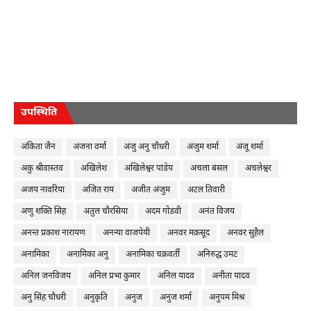
उपस्थिति
अंकिता जैन
अंजना वर्मा
अंजु अनु चौधरी
अंजुम शर्मा
अंजू शर्मा
अकु श्रीवास्तव
अखिलेश
अखिलेश्वर पांडेय
अचला बंसल
अचलेश्वर
अजय नावरिया
अजित राय
अजीत अंजुम
अटल तिवारी
अणु शक्ति सिंह
अतुल चौरसिया
अदम गोंडवी
अनंत विजय
अनन्त प्रकाश नारायण
अनन्या वाजपेयी
अनवर मक़सूद
अनवर सुहैल
अनामिका
अनामिका अनु
अनामिका चक्रवर्ती
अनिरुद्ध उमट
अनिल जनविजय
अनिल प्रभा कुमार
अनिल यादव
अनीता यादव
अनु सिंह चौधरी
अनुकृति
अनुज
अनुज शर्मा
अनुपम मिश्र