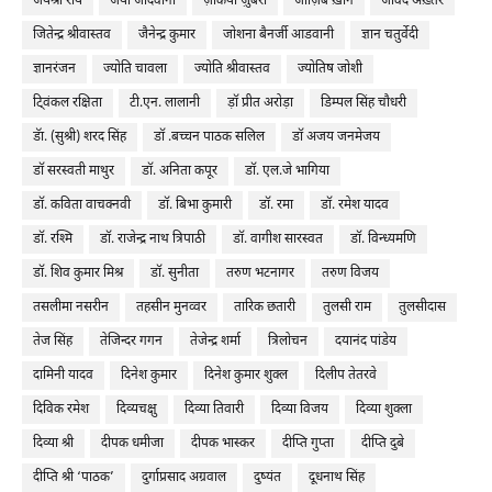
जयश्री रॉय
जया जादवानी
ज़किया ज़ुबैरी
जाज़िब ख़ान
जावेद अख़्तर
जितेन्द्र श्रीवास्तव
जैनेन्द्र कुमार
जोशना बैनर्जी आडवानी
ज्ञान चतुर्वेदी
ज्ञानरंजन
ज्योति चावला
ज्योति श्रीवास्तव
ज्योतिष जोशी
टि्वंकल रक्षिता
टी.एन. लालानी
ड़ॉ प्रीत अरोड़ा
डिम्पल सिंह चौधरी
डॅा. (सुश्री) शरद सिंह
डॉ .बच्चन पाठक सलिल
डॉ अजय जनमेजय
डॉ सरस्वती माथुर
डॉ. अनिता कपूर
डॉ. एल.जे भागिया
डॉ. कविता वाचक्नवी
डॉ. बिभा कुमारी
डॉ. रमा
डॉ. रमेश यादव
डॉ. रश्मि
डॉ. राजेन्द्र नाथ त्रिपाठी
डॉ. वागीश सारस्वत
डॉ. विन्ध्यमणि
डॉ. शिव कुमार मिश्र
डॉ. सुनीता
तरुण भटनागर
तरुण विजय
तसलीमा नसरीन
तहसीन मुनव्वर
तारिक छतारी
तुलसी राम
तुलसीदास
तेज सिंह
तेजिन्दर गगन
तेजेन्द्र शर्मा
त्रिलोचन
दयानंद पांडेय
दामिनी यादव
दिनेश कुमार
दिनेश कुमार शुक्ल
दिलीप तेतरवे
दिविक रमेश
दिव्यचक्षु
दिव्या तिवारी
दिव्या विजय
दिव्या शुक्ला
दिव्या श्री
दीपक धमीजा
दीपक भास्कर
दीप्ति गुप्ता
दीप्ति दुबे
दीप्ति श्री ‘पाठक’
दुर्गाप्रसाद अग्रवाल
दुष्यंत
दूधनाथ सिंह