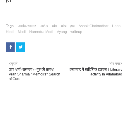
हैं।
Tags:
अशोक चक्रधर
आलेख
व्यंग
व्यंग्य
हास
Ashok Chakradhar
Haas
Hindi
Modi
Narendra Modi
Vyang
writeup
पुराने
और नया
प्राण शर्मा (संस्मरण) - गुरु की तलाश :
इलाहबाद में साहित्यिक हलचल | Literary
Pran Sharma "Memoirs" Search
activity in Allahabad
of Guru