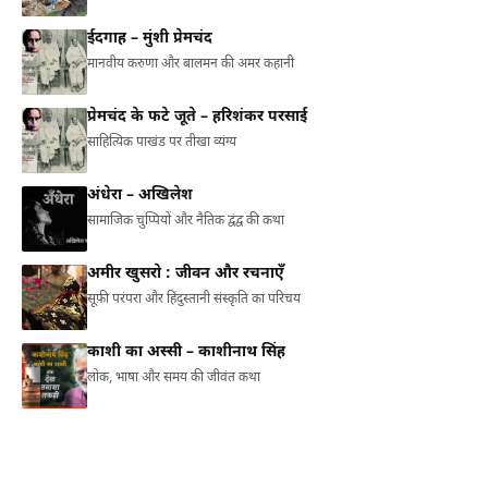
ईदगाह – मुंशी प्रेमचंद
मानवीय करुणा और बालमन की अमर कहानी
प्रेमचंद के फटे जूते – हरिशंकर परसाई
साहित्यिक पाखंड पर तीखा व्यंग्य
अंधेरा – अखिलेश
सामाजिक चुप्पियों और नैतिक द्वंद्व की कथा
अमीर खुसरो : जीवन और रचनाएँ
सूफ़ी परंपरा और हिंदुस्तानी संस्कृति का परिचय
काशी का अस्सी – काशीनाथ सिंह
लोक, भाषा और समय की जीवंत कथा