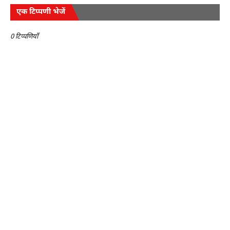
एक टिप्पणी भेजें
0 टिप्पणियाँ