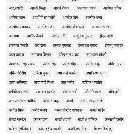
आर.ज्योति
आरके सिन्हा
आरजे रौनक
आराधना प्रधान
आरिफा एविस
आरिफा जान
आर्ची मिश्रा पचौरी
आलोक जैन
आलोक धन्वा
आलोक पराड़कर
आलोक रंजन
आलोक श्रीवास्तव
आशा आपराद
आशिमा
आशीष कंधवे
आशीष नंदी
आशुतोष कुमार
इंदिरा दांगी
इकबाल रिज़वी
इरा टाक
इस्मत चुगताई
इस्माइल चुनारा
ईशमधु तलवार
उदय प्रकाश
उपासना सियाग
उपेन्द्रनाथ अश्क
उमाशंकर चौधरी
उमाशंकर सिंह परमार
उमेश सिंह
उमेश चौहान
उमेश माथुर
उर्मिला गुप्ता
उर्मिला शिरीष
उर्मिला शुक्ल
उषा राजे सक्सेना
उषाकिरण खान
ऋचा अनिरुद्ध
ऋचा पांडे मिश्रा
ऋतु भनोट
ऋत्विक भारतीय
ऋषिकेश सुलभ
एस आर हरनोट
ओम थानवी
ओम निश्‍चल
ओम पुरी
ओमप्रकाश वालमीकि
ओमा द अक्
ओशो
कंचन जायसवाल
कपिल मिश्रा
कबीर संजय
कमल किशोर गोयनका
कमल पांडेय
कमल पाण्डेय
कमला दास
कमलेश वर्मा
कल्पेश याग्निक
कल्याणी कबीर
कविता (लेखिका)
क़मर वहीद नक़वी
काशीनाथ सिंह
किरण रिजीजू