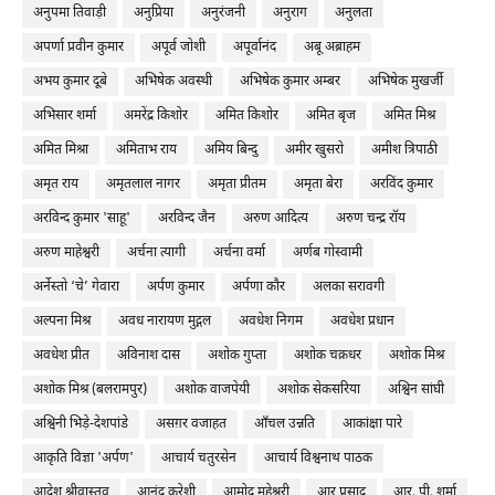
अनुपमा तिवाड़ी
अनुप्रिया
अनुरंजनी
अनुराग
अनुलता
अपर्णा प्रवीन कुमार
अपूर्व जोशी
अपूर्वानंद
अबू अब्राहम
अभय कुमार दूबे
अभिषेक अवस्थी
अभिषेक कुमार अम्बर
अभिषेक मुखर्जी
अभिसार शर्मा
अमरेंद्र किशोर
अमित किशोर
अमित बृज
अमित मिश्र
अमित मिश्रा
अमिताभ राय
अमिय बिन्दु
अमीर खुसरो
अमीश त्रिपाठी
अमृत राय
अमृतलाल नागर
अमृता प्रीतम
अमृता बेरा
अरविंद कुमार
अरविन्द कुमार 'साहू'
अरविन्द जैन
अरुण आदित्य
अरुण चन्द्र रॉय
अरुण माहेश्वरी
अर्चना त्यागी
अर्चना वर्मा
अर्णब गोस्वामी
अर्नेस्तो ‘चे’ गेवारा
अर्पण कुमार
अर्पणा कौर
अलका सरावगी
अल्पना मिश्र
अवध नारायण मुद्गल
अवधेश निगम
अवधेश प्रधान
अवधेश प्रीत
अविनाश दास
अशोक गुप्ता
अशोक चक्रधर
अशोक मिश्र
अशोक मिश्र (बलरामपुर)
अशोक वाजपेयी
अशोक सेकसरिया
अश्विन सांघी
अश्विनी भिड़े-देशपांडे
असग़र वजाहत
आँचल उन्नति
आकांक्षा पारे
आकृति विज्ञा 'अर्पण'
आचार्य चतुरसेन
आचार्य विश्वनाथ पाठक
आदेश श्रीवास्तव
आनंद कुरेशी
आमोद महेश्वरी
आर प्रसाद
आर. पी. शर्मा