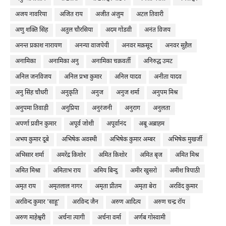
अजय नावरिया
अजित राय
अजीत अंजुम
अटल तिवारी
अणु शक्ति सिंह
अतुल चौरसिया
अदम गोंडवी
अनंत विजय
अनन्त प्रकाश नारायण
अनन्या वाजपेयी
अनवर मक़सूद
अनवर सुहैल
अनामिका
अनामिका अनु
अनामिका चक्रवर्ती
अनिरुद्ध उमट
अनिल जनविजय
अनिल प्रभा कुमार
अनिल यादव
अनीता यादव
अनु सिंह चौधरी
अनुकृति
अनुज
अनुज शर्मा
अनुपम मिश्र
अनुपमा तिवाड़ी
अनुप्रिया
अनुरंजनी
अनुराग
अनुलता
अपर्णा प्रवीन कुमार
अपूर्व जोशी
अपूर्वानंद
अबू अब्राहम
अभय कुमार दूबे
अभिषेक अवस्थी
अभिषेक कुमार अम्बर
अभिषेक मुखर्जी
अभिसार शर्मा
अमरेंद्र किशोर
अमित किशोर
अमित बृज
अमित मिश्र
अमित मिश्रा
अमिताभ राय
अमिय बिन्दु
अमीर खुसरो
अमीश त्रिपाठी
अमृत राय
अमृतलाल नागर
अमृता प्रीतम
अमृता बेरा
अरविंद कुमार
अरविन्द कुमार 'साहू'
अरविन्द जैन
अरुण आदित्य
अरुण चन्द्र रॉय
अरुण माहेश्वरी
अर्चना त्यागी
अर्चना वर्मा
अर्णब गोस्वामी