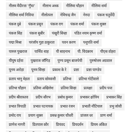
नीलम मैदीरत्ता 'गुँचा'
नीलाभ अश्क
नीलिमा चौहान
नीलिमा शर्मा
नीलिमा शर्मा निविया
नीलोत्पल
नेमिचन्द्र जैन
नेरुदा
पंकज चतुर्वेदी
पंकज दुबे
पंकज प्रसून
पंकज राग
पंकज शर्मा
पंकज शुक्ल
पंकज सिंह
पंकज सुबीर
पंखुरी सिन्हा
पंडित श्याम कृष्ण वर्मा
पद्मा मिश्रा
परंजॉय गुहा ठाकुरता
पवन करण
पशुपति शर्मा
पारुल पुखराज
पार्थिव शाह
पी साइनाथ
पी. चिदंबरम
पीएस वोहरा
पीयूष दईया
पुखराज जाँगिड़
पुण्य प्रसून बाजपेयी
पुरुषोत्तम अग्रवाल
पूनम अरोड़ा
पूनम सिन्हा
प्रकाश के रे
प्रज्ञा
प्रज्ञा पाण्डेय
प्रताप भानु मेहता
प्रताप सोमवंशी
प्रतिभा
प्रतिभा गोटीवाले
प्रतिभा चौहान
प्रतिमा अखिलेश
प्रतिमा सिन्हा
प्रत्यक्षा
प्रदीप पन्त
प्रदीप श्रीवास्तव
प्रदीप सौरभ
प्रबोध कुमार
प्रभाकर क्षोत्रिय
प्रभाकर सिंह
प्रभात त्रिपाठी
प्रभात पटनायक
प्रभात रंजन
प्रभाती नौटियाल
प्रभु जोशी
प्रमोद राय
प्रयाग शुक्ल
प्रसन्न कुमार चौधरी
प्रांजल धर
प्राण शर्मा
प्राणेश नागरी
प्रितपाल कौर
प्रियंवद
प्रियदर्शन
प्रियम अंकित