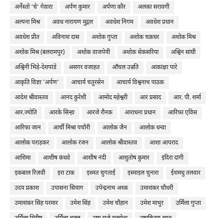
अर्नेस्तो ‘चे’ गेवारा
अर्पण कुमार
अर्पणा कौर
अलका सरावगी
अल्पना मिश्र
अवध नारायण मुद्गल
अवधेश निगम
अवधेश प्रधान
अवधेश प्रीत
अविनाश दास
अशोक गुप्ता
अशोक चक्रधर
अशोक मिश्र
अशोक मिश्र (बलरामपुर)
अशोक वाजपेयी
अशोक सेकसरिया
अश्विन सांघी
अश्विनी भिड़े-देशपांडे
असग़र वजाहत
आँचल उन्नति
आकांक्षा पारे
आकृति विज्ञा 'अर्पण'
आचार्य चतुरसेन
आचार्य विश्वनाथ पाठक
आदेश श्रीवास्तव
आनंद कुरेशी
आमोद महेश्वरी
आर प्रसाद
आर. पी. शर्मा
आर.ज्योति
आरके सिन्हा
आरजे रौनक
आराधना प्रधान
आरिफा एविस
आरिफा जान
आर्ची मिश्रा पचौरी
आलोक जैन
आलोक धन्वा
आलोक पराड़कर
आलोक रंजन
आलोक श्रीवास्तव
आशा आपराद
आशिमा
आशीष कंधवे
आशीष नंदी
आशुतोष कुमार
इंदिरा दांगी
इकबाल रिज़वी
इरा टाक
इस्मत चुगताई
इस्माइल चुनारा
ईशमधु तलवार
उदय प्रकाश
उपासना सियाग
उपेन्द्रनाथ अश्क
उमाशंकर चौधरी
उमाशंकर सिंह परमार
उमेश सिंह
उमेश चौहान
उमेश माथुर
उर्मिला गुप्ता