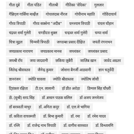
गीता दूबे
गीता पंडित
गीताश्री
गीतिका 'वेदिका'
गुलज़ार
गैब्रिएल गार्सिया मार्खे़ज़
गोपालदास नीरज
गोपीनाथ महांति
गोविंदाचार्य
गौरव त्रिपाठी
गौरव सक्सेना "अदीब"
घनश्याम त्रिपाठी
चंचल चौहान
चंद्रधर शर्मा गुलेरी
चण्डीदत्त शुक्ल
चन्द्रधर शर्मा गुलेरी
चम्पा शर्मा
चित्रा मुद्गल
चिन्मयी त्रिपाठी
जगदम्बा प्रसाद दीक्षित
जयंती रंगनाथन
जयप्रकाश नारायण
जयप्रकाश मानस
जयशंकर
जयशंकर प्रसाद
जयश्री रॉय
जया जादवानी
ज़किया ज़ुबैरी
जाज़िब ख़ान
जावेद अख़्तर
जितेन्द्र श्रीवास्तव
जैनेन्द्र कुमार
जोशना बैनर्जी आडवानी
ज्ञान चतुर्वेदी
ज्ञानरंजन
ज्योति चावला
ज्योति श्रीवास्तव
ज्योतिष जोशी
टि्वंकल रक्षिता
टी.एन. लालानी
ड़ॉ प्रीत अरोड़ा
डिम्पल सिंह चौधरी
डॅा. (सुश्री) शरद सिंह
डॉ .बच्चन पाठक सलिल
डॉ अजय जनमेजय
डॉ सरस्वती माथुर
डॉ. अनिता कपूर
डॉ. एल.जे भागिया
डॉ. कविता वाचक्नवी
डॉ. बिभा कुमारी
डॉ. रमा
डॉ. रमेश यादव
डॉ. रश्मि
डॉ. राजेन्द्र नाथ त्रिपाठी
डॉ. वागीश सारस्वत
डॉ. विन्ध्यमणि