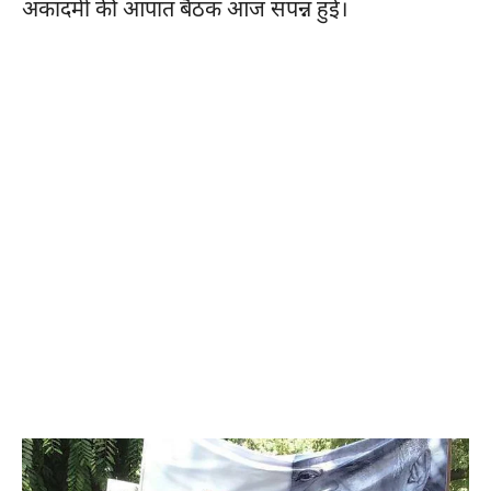
अकादमी की आपात बैठक आज संपन्न हुई।