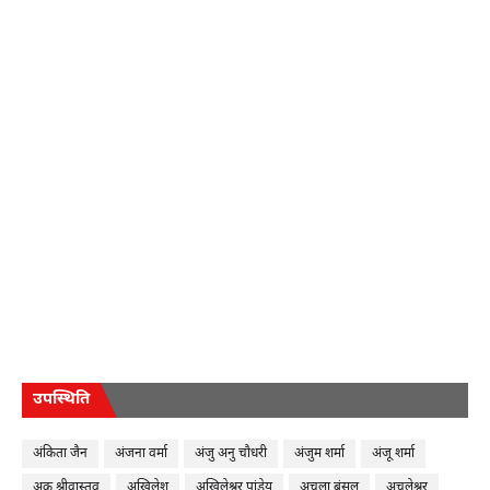
उपस्थिति
अंकिता जैन
अंजना वर्मा
अंजु अनु चौधरी
अंजुम शर्मा
अंजू शर्मा
अकु श्रीवास्तव
अखिलेश
अखिलेश्वर पांडेय
अचला बंसल
अचलेश्वर