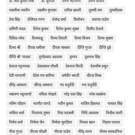
डॉ. शिव कुमार मिश्र
डॉ. सुनीता
तरुण भटनागर
तरुण विजय
तसलीमा नसरीन
तहसीन मुनव्वर
तारिक छतारी
तुलसी राम
तुलसीदास
तेज सिंह
तेजिन्दर गगन
तेजेन्द्र शर्मा
त्रिलोचन
दयानंद पांडेय
दामिनी यादव
दिनेश कुमार
दिनेश कुमार शुक्ल
दिलीप तेतरवे
दिविक रमेश
दिव्यचक्षु
दिव्या तिवारी
दिव्या विजय
दिव्या शुक्ला
दिव्या श्री
दीपक धमीजा
दीपक भास्कर
दीप्ति गुप्ता
दीप्ति दुबे
दीप्ति श्री ‘पाठक’
दुर्गाप्रसाद अग्रवाल
दुष्यंत
दूधनाथ सिंह
देवदत्त पट्टनायक
देवप्रकाश चौधरी
देवराज विरदी
देवाशीष प्रसून
देवी नागरानी
देवेश पथ सारिया
धर्मवीर भारती
धीरज मिश्रा
धीरेंद्र अस्थाना
धीरेन्द्र अस्थाना
नंद चतुर्वेदी
नन्द चतुर्वेदी
नबारुण भट्टाचार्या
नमिता गोखले
नरेंद्र पाल सिंह
नरेश सक्सेना
नलिन चौहान
नवनीत पाण्डे
नवीन कुमार
नाज़िम हिकमत
नामवर सिंह
नासिरा शर्मा
नित्यानंद तुषार
निदा फ़ाज़ली
निधि अग्रवाल
निधीश त्यागी
निर्मल वर्मा
निर्मला जैन
निर्मला भुराड़िया
निशात खान
निहाल पराशर
नीता गुप्ता
नीरजा चौधरी
नीरजा पांडेय
नीरेंद्र नागर
नीलम मलकानिया