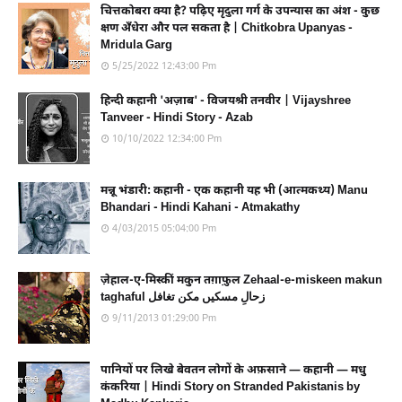
चित्तकोबरा क्या है? पढ़िए मृदुला गर्ग के उपन्यास का अंश - कुछ
क्षण अँधेरा और पल सकता है | Chitkobra Upanyas -
Mridula Garg
5/25/2022 12:43:00 Pm
हिन्दी कहानी 'अज़ाब' - विजयश्री तनवीर | Vijayshree
Tanveer - Hindi Story - Azab
10/10/2022 12:34:00 Pm
मन्नू भंडारी: कहानी - एक कहानी यह भी (आत्मकथ्य) Manu
Bhandari - Hindi Kahani - Atmakathy
4/03/2015 05:04:00 Pm
ज़ेहाल-ए-मिस्कीं मकुन तग़ाफ़ुल Zehaal-e-miskeen makun
taghaful زحالِ مسکیں مکن تغافل
9/11/2013 01:29:00 Pm
पानियों पर लिखे बेवतन लोगों के अफ़साने — कहानी — मधु
कंकरिया | Hindi Story on Stranded Pakistanis by