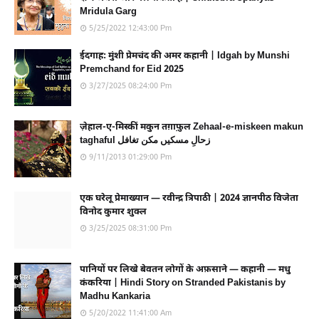
Mridula Garg
5/25/2022 12:43:00 Pm
ईदगाह: मुंशी प्रेमचंद की अमर कहानी | Idgah by Munshi
Premchand for Eid 2025
3/27/2025 08:24:00 Pm
ज़ेहाल-ए-मिस्कीं मकुन तग़ाफ़ुल Zehaal-e-miskeen makun
taghaful زحالِ مسکیں مکن تغافل
9/11/2013 01:29:00 Pm
एक घरेलू प्रेमाख्यान — रवीन्द्र त्रिपाठी | 2024 ज्ञानपीठ विजेता
विनोद कुमार शुक्ल
3/25/2025 08:31:00 Pm
पानियों पर लिखे बेवतन लोगों के अफ़साने — कहानी — मधु
कंकरिया | Hindi Story on Stranded Pakistanis by
Madhu Kankaria
5/20/2022 11:41:00 Am