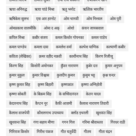
उर्मिला शिरीष
उर्मिला शुक्ल
उषा राजे सक्सेना
उषाकिरण खान
ऋचा अनिरुद्ध
ऋचा पांडे मिश्रा
ऋतु भनोट
ऋत्विक भारतीय
ऋषिकेश सुलभ
एस आर हरनोट
ओम थानवी
ओम निश्‍चल
ओम पुरी
ओमप्रकाश वालमीकि
ओमा द अक्
ओशो
कंचन जायसवाल
कपिल मिश्रा
कबीर संजय
कमल किशोर गोयनका
कमल पांडेय
कमल पाण्डेय
कमला दास
कमलेश वर्मा
कल्पेश याग्निक
कल्याणी कबीर
कविता (लेखिका)
क़मर वहीद नक़वी
काशीनाथ सिंह
किरण रिजीजू
किरण सिंह
किशोरी अमोनकर
कुँवर नारायण
कुबेर दत्त
कुमार अनुपम
कुमार मुकुल
कुमार विश्वास
कुलदीप कुमार
कुसुम भट्ट
कृश्न चन्दर
कृष्ण कुमार सिंह
कृष्ण बिहारी
कृष्णकांत
कृष्णा अग्निहोत्री
कृष्णा सोबती
के बिक्रम सिंह
के सच्चिदानंदन
केतन यादव
केदारनाथ सिंह
कैप्टन नूर
कैफ़ी आज़मी
कैलाश नारायण तिवारी
कैलाश वाजपेयी
कौशलनाथ उपाध्याय
क्लॉड इथरली
खुशवंत सिंह
खुशवन्त सिंह
गंगा सहाय मीणा
गगन गिल
गरिमा श्रीवास्तव
गिरधर राठी
गिरिराज किशोर
गिरीश पंकज
गीत चतुर्वेदी
गीतम
गीता चंद्रन