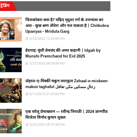
ट्रेंडिंग
चित्तकोबरा क्या है? पढ़िए मृदुला गर्ग के उपन्यास का
अंश - कुछ क्षण अँधेरा और पल सकता है | Chitkobra
Upanyas - Mridula Garg
5/25/2022 12:43:00 Pm
ईदगाह: मुंशी प्रेमचंद की अमर कहानी | Idgah by
Munshi Premchand for Eid 2025
3/27/2025 08:24:00 Pm
ज़ेहाल-ए-मिस्कीं मकुन तग़ाफ़ुल Zehaal-e-miskeen
makun taghaful زحالِ مسکیں مکن تغافل
9/11/2013 01:29:00 Pm
एक घरेलू प्रेमाख्यान — रवीन्द्र त्रिपाठी | 2024 ज्ञानपीठ
विजेता विनोद कुमार शुक्ल
3/25/2025 08:31:00 Pm