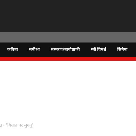
कविता
समीक्षा
संस्मरण/बायोग्राफी
स्त्री विमर्श
सिनेमा
 - 'बिसात पर जुगनू'