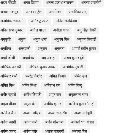
अदम गोंडवी
अनंत विजय
अनन्त प्रकाश नारायण
अनन्या वाजपेयी
अनवर मक़सूद
अनवर सुहैल
अनामिका
अनामिका अनु
अनामिका चक्रवर्ती
अनिरुद्ध उमट
अनिल जनविजय
अनिल प्रभा कुमार
अनिल यादव
अनीता यादव
अनु सिंह चौधरी
अनुकृति
अनुज
अनुज शर्मा
अनुपम मिश्र
अनुपमा तिवाड़ी
अनुप्रिया
अनुरंजनी
अनुराग
अनुलता
अपर्णा प्रवीन कुमार
अपूर्व जोशी
अपूर्वानंद
अबू अब्राहम
अभय कुमार दूबे
अभिषेक अवस्थी
अभिषेक कुमार अम्बर
अभिषेक मुखर्जी
अभिसार शर्मा
अमरेंद्र किशोर
अमित किशोर
अमित बृज
अमित मिश्र
अमित मिश्रा
अमिताभ राय
अमिय बिन्दु
अमीर खुसरो
अमीश त्रिपाठी
अमृत राय
अमृतलाल नागर
अमृता प्रीतम
अमृता बेरा
अरविंद कुमार
अरविन्द कुमार 'साहू'
अरविन्द जैन
अरुण आदित्य
अरुण चन्द्र रॉय
अरुण माहेश्वरी
अर्चना त्यागी
अर्चना वर्मा
अर्णब गोस्वामी
अर्नेस्तो ‘चे’ गेवारा
अर्पण कुमार
अर्पणा कौर
अलका सरावगी
अल्पना मिश्र