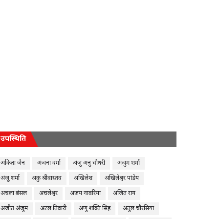
उपस्थिति
अंकिता जैन
अंजना वर्मा
अंजु अनु चौधरी
अंजुम शर्मा
अंजू शर्मा
अकु श्रीवास्तव
अखिलेश
अखिलेश्वर पांडेय
अचला बंसल
अचलेश्वर
अजय नावरिया
अजित राय
अजीत अंजुम
अटल तिवारी
अणु शक्ति सिंह
अतुल चौरसिया