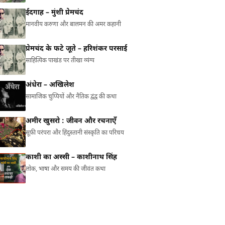
ईदगाह – मुंशी प्रेमचंद
मानवीय करुणा और बालमन की अमर कहानी
प्रेमचंद के फटे जूते – हरिशंकर परसाई
साहित्यिक पाखंड पर तीखा व्यंग्य
अंधेरा – अखिलेश
सामाजिक चुप्पियों और नैतिक द्वंद्व की कथा
अमीर खुसरो : जीवन और रचनाएँ
सूफ़ी परंपरा और हिंदुस्तानी संस्कृति का परिचय
काशी का अस्सी – काशीनाथ सिंह
लोक, भाषा और समय की जीवंत कथा