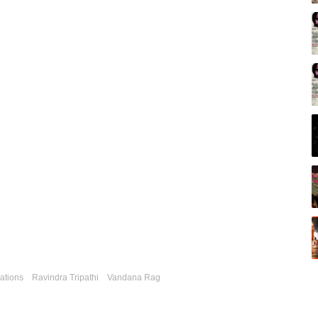
ations
Ravindra Tripathi
Vandana Rag