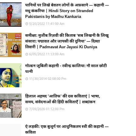
पानियों पर लिखे बेवतन लोगों के अफ़साने — कहानी —
मधु कंकरिया | Hindi Story on Stranded
Pakistanis by Madhu Kankaria
5/20/2022 11:41:00 Am
समीक्षा: मुजीब रिज़वी की किताब ‘सब लिखनी कै लिखु
संसारा: पद्मावत और जायसी की दुनिया’ — दिव्या
तिवारी | Padmavat Aur Jayasi Ki Duniya
6/05/2022 11:13:00 Am
गोल्डन जुबिली कहानी - रवीन्द्र कालिया: नौ साल छोटी
पत्नी
11/30/2014 02:08:00 Pm
हिलाल अहमद 'आतिफ' की दस कविताएं | भाषा,
समय, संवेदनाओं की हिंदी कविताएँ | शब्दांकन
7/09/2026 01:12:00 Pm
ऐ लड़की: एक बुजुर्ग पर आधुनिकतम स्त्री की कहानी —
कविता