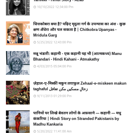
Tanveer - Hindi Story - Azab
10/10/2022 12:34:00 Pm
चित्तकोबरा क्या है? पढ़िए मृदुला गर्ग के उपन्यास का अंश - कुछ
क्षण अँधेरा और पल सकता है | Chitkobra Upanyas -
Mridula Garg
5/25/2022 12:43:00 Pm
मन्नू भंडारी: कहानी - एक कहानी यह भी (आत्मकथ्य) Manu
Bhandari - Hindi Kahani - Atmakathy
4/03/2015 05:04:00 Pm
ज़ेहाल-ए-मिस्कीं मकुन तग़ाफ़ुल Zehaal-e-miskeen makun
taghaful زحالِ مسکیں مکن تغافل
9/11/2013 01:29:00 Pm
पानियों पर लिखे बेवतन लोगों के अफ़साने — कहानी — मधु
कंकरिया | Hindi Story on Stranded Pakistanis by
Madhu Kankaria
5/20/2022 11:41:00 Am