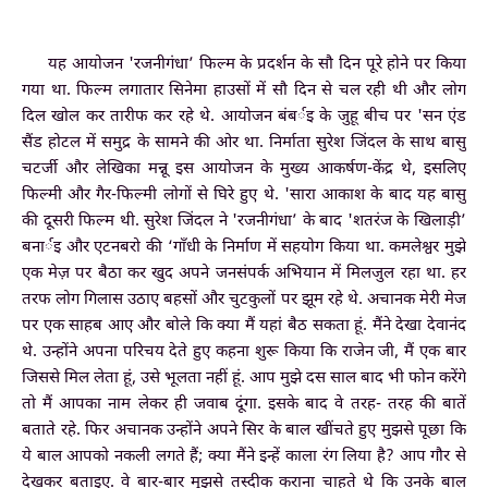
यह आयोजन 'रजनीगंधा’ फिल्म के प्रदर्शन के सौ दिन पूरे होने पर किया
गया था. फिल्म लगातार सिनेमा हाउसों में सौ दिन से चल रही थी और लोग
दिल खोल कर तारीफ कर रहे थे. आयोजन बंबर्इ के जुहू बीच पर 'सन एंड
सैंड होटल में समुद्र के सामने की ओर था. निर्माता सुरेश जिंदल के साथ बासु
चटर्जी और लेखिका मन्नू इस आयोजन के मुख्य आकर्षण-केंद्र थे, इसलिए
फिल्मी और गैर-फिल्मी लोगों से घिरे हुए थे. 'सारा आकाश के बाद यह बासु
की दूसरी फिल्म थी. सुरेश जिंदल ने 'रजनीगंधा’ के बाद 'शतरंज के खिलाड़ी’
बनार्इ और एटनबरो की ‘गाँधी के निर्माण में सहयोग किया था. कमलेश्वर मुझे
एक मेज़ पर बैठा कर खुद अपने जनसंपर्क अभियान में मिलजुल रहा था. हर
तरफ लोग गिलास उठाए बहसों और चुटकुलों पर झूम रहे थे. अचानक मेरी मेज
पर एक साहब आए और बोले कि क्या मैं यहां बैठ सकता हूं. मैंने देखा देवानंद
थे. उन्होंने अपना परिचय देते हुए कहना शुरू किया कि राजेन जी, मैं एक बार
जिससे मिल लेता हूं, उसे भूलता नहीं हूं. आप मुझे दस साल बाद भी फोन करेंगे
तो मैं आपका नाम लेकर ही जवाब दूंगा. इसके बाद वे तरह- तरह की बातें
बताते रहे. फिर अचानक उन्होंने अपने सिर के बाल खींचते हुए मुझसे पूछा कि
ये बाल आपको नकली लगते हैं; क्या मैंने इन्हें काला रंग लिया है? आप गौर से
देखकर बताइए. वे बार-बार मुझसे तस्दीक कराना चाहते थे कि उनके बाल