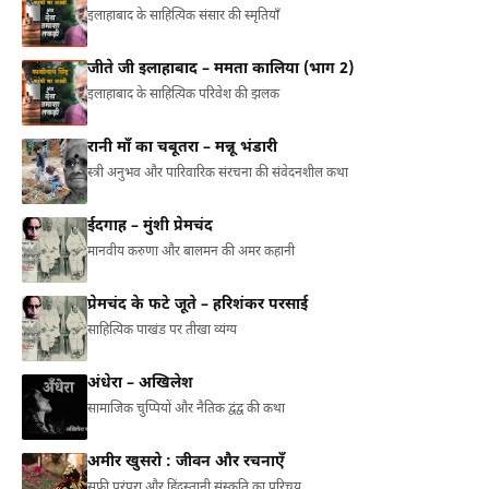
इलाहाबाद के साहित्यिक संसार की स्मृतियाँ
जीते जी इलाहाबाद – ममता कालिया (भाग 2)
इलाहाबाद के साहित्यिक परिवेश की झलक
रानी माँ का चबूतरा – मन्नू भंडारी
स्त्री अनुभव और पारिवारिक संरचना की संवेदनशील कथा
ईदगाह – मुंशी प्रेमचंद
मानवीय करुणा और बालमन की अमर कहानी
प्रेमचंद के फटे जूते – हरिशंकर परसाई
साहित्यिक पाखंड पर तीखा व्यंग्य
अंधेरा – अखिलेश
सामाजिक चुप्पियों और नैतिक द्वंद्व की कथा
अमीर खुसरो : जीवन और रचनाएँ
सूफ़ी परंपरा और हिंदुस्तानी संस्कृति का परिचय