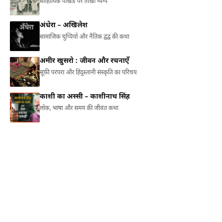
साहित्यिक पाखंड पर तीखा व्यंग्य
अंधेरा – अखिलेश
सामाजिक चुप्पियों और नैतिक द्वंद्व की कथा
अमीर खुसरो : जीवन और रचनाएँ
सूफ़ी परंपरा और हिंदुस्तानी संस्कृति का परिचय
काशी का अस्सी – काशीनाथ सिंह
लोक, भाषा और समय की जीवंत कथा