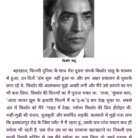
बहरहाल, फिल्मी दुनिया के साथ मेरा दूसरा संपर्क किशोर साहू के माध्यम
से हुआ. उन दिनों 'हंस शुरू नहीं हुआ था और हम अक्षर प्रकाशन से पुस्तकें
छाप रहे थे. किशोर की आत्मकथा मुझे अच्छी लगी और मैंने उसे छापने का मन
भी बना लिया. किशोर की फिल्मों का मैं पुराना भक्त था. 'राजा, 'कुंवारा बाप,
'आया सावन झूम के इत्यादि फिल्में मैं कर्इ-कर्इ बार देख चुका था. सबसे
अंत में किशोर को मैंने 'गाइड में देखा. रमोला किशोर की प्रिय हीरोइन थी.
नन्ही-मुन्नी सी चंचल, चुलबुली और समर्पित लड़की. कलकत्ते में मुझे पता लगा
कि इकबालपुर रोड के जिस फ्लैट में मैं रहता हूं, उसके चार-पांच मकान बाद ही
रमोला भी रहती है. एक रोज उस घर का दरवाजा खटखटाने पर निकली एक
काली ठिगनी बुढि़या से जब मैंने रमोला का नाम लिया तो उसने धड़ाक से