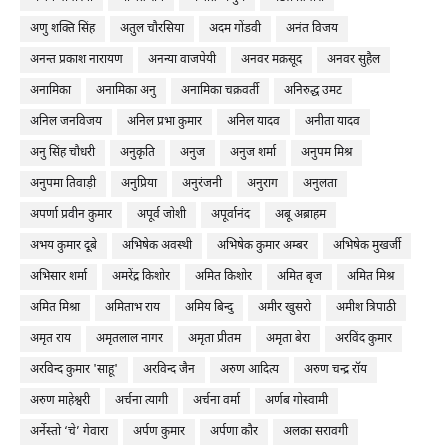
अणु शक्ति सिंह
अतुल चौरसिया
अदम गोंडवी
अनंत विजय
अनन्त प्रकाश नारायण
अनन्या वाजपेयी
अनवर मक़सूद
अनवर सुहैल
अनामिका
अनामिका अनु
अनामिका चक्रवर्ती
अनिरुद्ध उमट
अनिल जनविजय
अनिल प्रभा कुमार
अनिल यादव
अनीता यादव
अनु सिंह चौधरी
अनुकृति
अनुज
अनुज शर्मा
अनुपम मिश्र
अनुपमा तिवाड़ी
अनुप्रिया
अनुरंजनी
अनुराग
अनुलता
अपर्णा प्रवीन कुमार
अपूर्व जोशी
अपूर्वानंद
अबू अब्राहम
अभय कुमार दूबे
अभिषेक अवस्थी
अभिषेक कुमार अम्बर
अभिषेक मुखर्जी
अभिसार शर्मा
अमरेंद्र किशोर
अमित किशोर
अमित बृज
अमित मिश्र
अमित मिश्रा
अमिताभ राय
अमिय बिन्दु
अमीर खुसरो
अमीश त्रिपाठी
अमृत राय
अमृतलाल नागर
अमृता प्रीतम
अमृता बेरा
अरविंद कुमार
अरविन्द कुमार 'साहू'
अरविन्द जैन
अरुण आदित्य
अरुण चन्द्र रॉय
अरुण माहेश्वरी
अर्चना त्यागी
अर्चना वर्मा
अर्णब गोस्वामी
अर्नेस्तो ‘चे’ गेवारा
अर्पण कुमार
अर्पणा कौर
अलका सरावगी