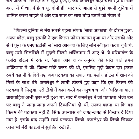
रात आज भी मेरे दिमाग में खुदी हुर्इ है जब कमलेश्वर गाड़ी चला रहा था और
बगल में मैं था, पीछे बासु. दोनों ही प्यार भरे आग्रह से मुझे अपनी दुनिया में
शामिल करना चाहते थे और एक साल का सारा बोझ उठाने को तैयार थे.
"फिल्मी दुनिया से मेरा सबसे पहला संपर्क 'सारा आकाश’ के दौरान हुआ.
अरुण कौल, बासु इत्यादि ने एक फिल्म फोरम बनाया हुआ था और उसकी ओर
से वे पूना के एनएफडीसी से 'सारा आकाश के लिए लोन स्वीकृत करवा चुके थे.
बासु उसी सिलसिले में मुझसे मिलने शक्तिनगर में आए थे. वे दरियागंज के
फ्लोरा होटल में रुके थे. 'सारा आकाश के अनुबंध की सारी बातें हमने
शक्तिनगर में की. फिल्म छोटे बजट की थी, इसलिए मुझे केवल दस हजार
रुपये कहानी के दिये गए. अब पटकथा का सवाल था. फ्लोरा होटल में शाम को
मित्रों के साथ बैठे कमलेश्वर ने छाती ठोकते हुए कहा कि इस फिल्म की
पटकथा मैं लिखूंगा. उसे टीवी में काम करने का अनुभव था और 'परिक्रमा वाला
धारावाहिक अभी शुरू नहीं हुआ था. बाद में कमलेश्वर ने जो पटकथा भेजी उस
पर बासु ने जगह-जगह अपनी टिप्पणियां दी थीं. उनका कहना था कि यह
फिल्म की पटकथा नहीं है. सिर्फ उपन्यास को जगह-जगह से विस्तार दे दिया
गया है. इसके बाद उन्होंने स्वयं पटकथा लिखी. कमलेश्वर की लिखी सिक्रप्ट
आज भी मेरी फाइलों में सुरक्षित रखी है.