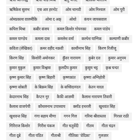
ऋचा अनिरुद्ध
ऋचा पांडे मिश्रा
ऋतु भनोट
ऋत्विक भारतीय
ऋषिकेश सुलभ
एस आर हरनोट
ओम थानवी
ओम निश्‍चल
ओम पुरी
ओमप्रकाश वालमीकि
ओमा द अक्
ओशो
कंचन जायसवाल
कपिल मिश्रा
कबीर संजय
कमल किशोर गोयनका
कमल पांडेय
कमल पाण्डेय
कमला दास
कमलेश वर्मा
कल्पेश याग्निक
कल्याणी कबीर
कविता (लेखिका)
क़मर वहीद नक़वी
काशीनाथ सिंह
किरण रिजीजू
किरण सिंह
किशोरी अमोनकर
कुँवर नारायण
कुबेर दत्त
कुमार अनुपम
कुमार मुकुल
कुमार विश्वास
कुलदीप कुमार
कुसुम भट्ट
कृश्न चन्दर
कृष्ण कुमार सिंह
कृष्ण बिहारी
कृष्णकांत
कृष्णा अग्निहोत्री
कृष्णा सोबती
के बिक्रम सिंह
के सच्चिदानंदन
केतन यादव
केदारनाथ सिंह
कैप्टन नूर
कैफ़ी आज़मी
कैलाश नारायण तिवारी
कैलाश वाजपेयी
कौशलनाथ उपाध्याय
क्लॉड इथरली
खुशवंत सिंह
खुशवन्त सिंह
गंगा सहाय मीणा
गगन गिल
गरिमा श्रीवास्तव
गिरधर राठी
गिरिराज किशोर
गिरीश पंकज
गीत चतुर्वेदी
गीतम
गीता चंद्रन
गीता दूबे
गीता पंडित
गीताश्री
गीतिका 'वेदिका'
गुलज़ार