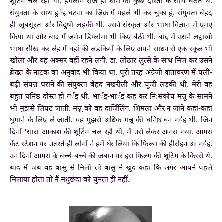
शूटिंग चल रही थी, हमलोग रोज ही शाम को कुछ दोस्तों के साथ बैठते थे.
संयुक्ता के साथ हुर्इ घटना का जिक्र मैं पहले भी कर चुका हूं. संयुक्ता बेहद
ही खूबसूरत और विदुषी लड़की थी. उसने संस्कृत और भाषा विज्ञान में एमए
किया था और बाद में जर्मन डिप्लोमा भी किए बैठी थी. बाद में उसने लद्दाखी
भाषा सीख कर लेह में वहां की लड़कियों के लिए अपने साधन से एक स्कूल भी
खोला और वह अक्सर वहीं रहने लगी. डा. लोठार लुत्से के साथ मिल कर उसने
ब्रेख्त के नाटक का अनुवाद भी किया था. पूरी तरह अंग्रेजी वातावरण में पली-
बढ़ी संपन्न घराने की संयुक्ता बेहद नखरीली और चूजी लड़की थी. मेरी वह
बहुत घनिष्ठ दोस्त हो गर्इ थी. भार्इ-भार्इ कह कर नि:संकोच मन्नू के सामने
भी मुझसे लिपट जाती. मन्नू को वह दार्जिलिंग, शिमला और न जाने कहां-कहां
घुमाने के लिए ले जाती. वह मुझसे अधिक मन्नू की घनिष्ठ बन गर्इ थी. जिन
दिनों 'सारा आकाश की शूटिंग चल रही थी, मैं उसे लेकर आगरा गया. आगरा
कैंट स्टेशन पर उतरते ही लोगों ने हमें घेर लिया कि फिल्म की हीरोइन आ गर्इ.
उन दिनों आगरा के बच्चे-बच्चे की जबान पर इस फिल्म की शूटिंग के किस्से थे.
बाद में जब वह बासु से मिली तो बासु ने खुद कहा कि अगर आपने पहले
मिलाया होता तो मैं मधुछंदा को चुनता ही नहीं.