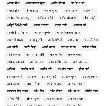
अल्पना मिश्र
अवध नारायण मुद्गल
अवधेश निगम
अवधेश प्रधान
अवधेश प्रीत
अविनाश दास
अशोक गुप्ता
अशोक चक्रधर
अशोक मिश्र
अशोक मिश्र (बलरामपुर)
अशोक वाजपेयी
अशोक सेकसरिया
अश्विन सांघी
अश्विनी भिड़े-देशपांडे
असग़र वजाहत
आँचल उन्नति
आकांक्षा पारे
आकृति विज्ञा 'अर्पण'
आचार्य चतुरसेन
आचार्य विश्वनाथ पाठक
आदेश श्रीवास्तव
आनंद कुरेशी
आमोद महेश्वरी
आर प्रसाद
आर. पी. शर्मा
आर.ज्योति
आरके सिन्हा
आरजे रौनक
आराधना प्रधान
आरिफा एविस
आरिफा जान
आर्ची मिश्रा पचौरी
आलोक जैन
आलोक धन्वा
आलोक पराड़कर
आलोक रंजन
आलोक श्रीवास्तव
आशा आपराद
आशिमा
आशीष कंधवे
आशीष नंदी
आशुतोष कुमार
इंदिरा दांगी
इकबाल रिज़वी
इरा टाक
इस्मत चुगताई
इस्माइल चुनारा
ईशमधु तलवार
उदय प्रकाश
उपासना सियाग
उपेन्द्रनाथ अश्क
उमाशंकर चौधरी
उमाशंकर सिंह परमार
उमेश सिंह
उमेश चौहान
उमेश माथुर
उर्मिला गुप्ता
उर्मिला शिरीष
उर्मिला शुक्ल
उषा राजे सक्सेना
उषाकिरण खान