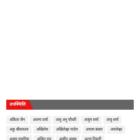
उपस्थिति
अंकिता जैन
अंजना वर्मा
अंजु अनु चौधरी
अंजुम शर्मा
अंजू शर्मा
अकु श्रीवास्तव
अखिलेश
अखिलेश्वर पांडेय
अचला बंसल
अचलेश्वर
अजय नावरिया
अजित राय
अजीत अंजुम
अटल तिवारी