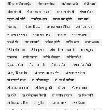
गैब्रिएल गार्सिया मार्खे़ज़
गोपालदास नीरज
गोपीनाथ महांति
गोविंदाचार्य
गौरव त्रिपाठी
गौरव सक्सेना "अदीब"
घनश्याम त्रिपाठी
चंचल चौहान
चंद्रधर शर्मा गुलेरी
चण्डीदत्त शुक्ल
चन्द्रधर शर्मा गुलेरी
चम्पा शर्मा
चित्रा मुद्गल
चिन्मयी त्रिपाठी
जगदम्बा प्रसाद दीक्षित
जयंती रंगनाथन
जयप्रकाश नारायण
जयप्रकाश मानस
जयशंकर
जयशंकर प्रसाद
जयश्री रॉय
जया जादवानी
ज़किया ज़ुबैरी
जाज़िब ख़ान
जावेद अख़्तर
जितेन्द्र श्रीवास्तव
जैनेन्द्र कुमार
जोशना बैनर्जी आडवानी
ज्ञान चतुर्वेदी
ज्ञानरंजन
ज्योति चावला
ज्योति श्रीवास्तव
ज्योतिष जोशी
टि्वंकल रक्षिता
टी.एन. लालानी
ड़ॉ प्रीत अरोड़ा
डिम्पल सिंह चौधरी
डॅा. (सुश्री) शरद सिंह
डॉ .बच्चन पाठक सलिल
डॉ अजय जनमेजय
डॉ सरस्वती माथुर
डॉ. अनिता कपूर
डॉ. एल.जे भागिया
डॉ. कविता वाचक्नवी
डॉ. बिभा कुमारी
डॉ. रमा
डॉ. रमेश यादव
डॉ. रश्मि
डॉ. राजेन्द्र नाथ त्रिपाठी
डॉ. वागीश सारस्वत
डॉ. विन्ध्यमणि
डॉ. शिव कुमार मिश्र
डॉ. सुनीता
तरुण भटनागर
तरुण विजय