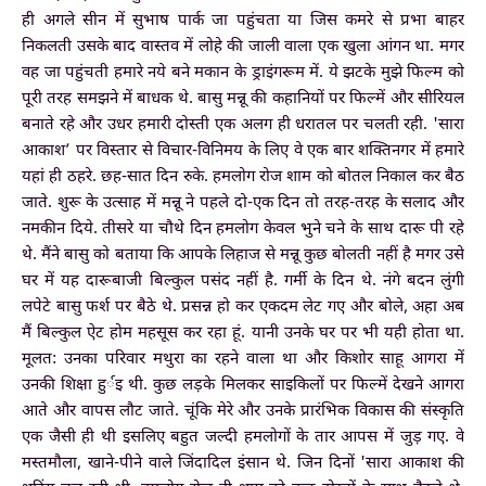
ही अगले सीन में सुभाष पार्क जा पहुंचता या जिस कमरे से प्रभा बाहर
निकलती उसके बाद वास्तव में लोहे की जाली वाला एक खुला आंगन था. मगर
वह जा पहुंचती हमारे नये बने मकान के ड्राइंगरूम में. ये झटके मुझे फिल्म को
पूरी तरह समझने में बाधक थे. बासु मन्नू की कहानियों पर फिल्में और सीरियल
बनाते रहे और उधर हमारी दोस्ती एक अलग ही धरातल पर चलती रही. 'सारा
आकाश’ पर विस्तार से विचार-विनिमय के लिए वे एक बार शक्तिनगर में हमारे
यहां ही ठहरे. छह-सात दिन रुके. हमलोग रोज शाम को बोतल निकाल कर बैठ
जाते. शुरू के उत्साह में मन्नू ने पहले दो-एक दिन तो तरह-तरह के सलाद और
नमकीन दिये. तीसरे या चौथे दिन हमलोग केवल भुने चने के साथ दारू पी रहे
थे. मैंने बासु को बताया कि आपके लिहाज से मन्नू कुछ बोलती नहीं है मगर उसे
घर में यह दारूबाजी बिल्कुल पसंद नहीं है. गर्मी के दिन थे. नंगे बदन लुंगी
लपेटे बासु फर्श पर बैठे थे. प्रसन्न हो कर एकदम लेट गए और बोले, अहा अब
मैं बिल्कुल ऐट होम महसूस कर रहा हूं. यानी उनके घर पर भी यही होता था.
मूलत: उनका परिवार मथुरा का रहने वाला था और किशोर साहू आगरा में
उनकी शिक्षा हुर्इ थी. कुछ लड़के मिलकर साइकिलों पर फिल्में देखने आगरा
आते और वापस लौट जाते. चूंकि मेरे और उनके प्रारंभिक विकास की संस्कृति
एक जैसी ही थी इसलिए बहुत जल्दी हमलोगों के तार आपस में जुड़ गए. वे
मस्तमौला, खाने-पीने वाले जिंदादिल इंसान थे. जिन दिनों 'सारा आकाश की