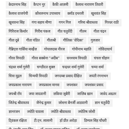
केदारनाथ सिंह
कैप्टन नूर
कैफ़ी आज़मी
कैलाश नारायण तिवारी
कैलाश वाजपेयी
कौशलनाथ उपाध्याय
क्लॉड इथरली
खुशवंत सिंह
खुशवन्त सिंह
गंगा सहाय मीणा
गगन गिल
गरिमा श्रीवास्तव
गिरधर राठी
गिरिराज किशोर
गिरीश पंकज
गीत चतुर्वेदी
गीतम
गीता चंद्रन
गीता दूबे
गीता पंडित
गीताश्री
गीतिका 'वेदिका'
गुलज़ार
गैब्रिएल गार्सिया मार्खे़ज़
गोपालदास नीरज
गोपीनाथ महांति
गोविंदाचार्य
गौरव त्रिपाठी
गौरव सक्सेना "अदीब"
घनश्याम त्रिपाठी
चंचल चौहान
चंद्रधर शर्मा गुलेरी
चण्डीदत्त शुक्ल
चन्द्रधर शर्मा गुलेरी
चम्पा शर्मा
चित्रा मुद्गल
चिन्मयी त्रिपाठी
जगदम्बा प्रसाद दीक्षित
जयंती रंगनाथन
जयप्रकाश नारायण
जयप्रकाश मानस
जयशंकर
जयशंकर प्रसाद
जयश्री रॉय
जया जादवानी
ज़किया ज़ुबैरी
जाज़िब ख़ान
जावेद अख़्तर
जितेन्द्र श्रीवास्तव
जैनेन्द्र कुमार
जोशना बैनर्जी आडवानी
ज्ञान चतुर्वेदी
ज्ञानरंजन
ज्योति चावला
ज्योति श्रीवास्तव
ज्योतिष जोशी
टि्वंकल रक्षिता
टी.एन. लालानी
ड़ॉ प्रीत अरोड़ा
डिम्पल सिंह चौधरी