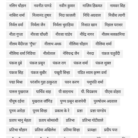
नलिन चौहान
नवनीत पाण्डे
नवीन कुमार
नाज़िम हिकमत
नामवर सिंह
नासिरा शर्मा
नित्यानंद तुषार
निदा फ़ाज़ली
निधि अग्रवाल
निधीश त्यागी
निर्मल वर्मा
निर्मला जैन
निर्मला भुराड़िया
निशात खान
निहाल पराशर
नीता गुप्ता
नीरजा चौधरी
नीरजा पांडेय
नीरेंद्र नागर
नीलम मलकानिया
नीलम मैदीरत्ता 'गुँचा'
नीलाभ अश्क
नीलिमा चौहान
नीलिमा शर्मा
नीलिमा शर्मा निविया
नीलोत्पल
नेमिचन्द्र जैन
नेरुदा
पंकज चतुर्वेदी
पंकज दुबे
पंकज प्रसून
पंकज राग
पंकज शर्मा
पंकज शुक्ल
पंकज सिंह
पंकज सुबीर
पंखुरी सिन्हा
पंडित श्याम कृष्ण वर्मा
पद्मा मिश्रा
परंजॉय गुहा ठाकुरता
पवन करण
पशुपति शर्मा
पारुल पुखराज
पार्थिव शाह
पी साइनाथ
पी. चिदंबरम
पीएस वोहरा
पीयूष दईया
पुखराज जाँगिड़
पुण्य प्रसून बाजपेयी
पुरुषोत्तम अग्रवाल
पूनम अरोड़ा
पूनम सिन्हा
प्रकाश के रे
प्रज्ञा
प्रज्ञा पाण्डेय
प्रताप भानु मेहता
प्रताप सोमवंशी
प्रतिभा
प्रतिभा गोटीवाले
प्रतिभा चौहान
प्रतिमा अखिलेश
प्रतिमा सिन्हा
प्रत्यक्षा
प्रदीप पन्त