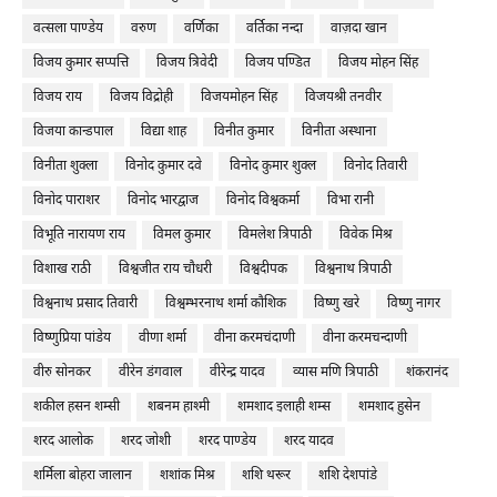
वत्सला पाण्डेय
वरुण
वर्णिका
वर्तिका नन्दा
वाज़दा खान
विजय कुमार सप्पत्ति
विजय त्रिवेदी
विजय पण्डित
विजय मोहन सिंह
विजय राय
विजय विद्रोही
विजयमोहन सिंह
विजयश्री तनवीर
विजया कान्डपाल
विद्या शाह
विनीत कुमार
विनीता अस्थाना
विनीता शुक्ला
विनोद कुमार दवे
विनोद कुमार शुक्ल
विनोद तिवारी
विनोद पाराशर
विनोद भारद्वाज
विनोद विश्वकर्मा
विभा रानी
विभूति नारायण राय
विमल कुमार
विमलेश त्रिपाठी
विवेक मिश्र
विशाख राठी
विश्वजीत राय चौधरी
विश्वदीपक
विश्वनाथ त्रिपाठी
विश्वनाथ प्रसाद तिवारी
विश्वम्भरनाथ शर्मा कौशिक
विष्णु खरे
विष्णु नागर
विष्णुप्रिया पांडेय
वीणा शर्मा
वीना करमचंदाणी
वीना करमचन्दाणी
वीरु सोनकर
वीरेन डंगवाल
वीरेन्द्र यादव
व्यास मणि त्रिपाठी
शंकरानंद
शकील हसन शम्सी
शबनम हाश्मी
शमशाद इलाही शम्स
शमशाद हुसेन
शरद आलोक
शरद जोशी
शरद पाण्डेय
शरद यादव
शर्मिला बोहरा जालान
शशांक मिश्र
शशि थरूर
शशि देशपांडे