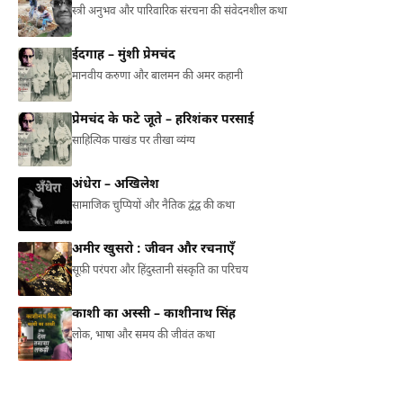
स्त्री अनुभव और पारिवारिक संरचना की संवेदनशील कथा
ईदगाह – मुंशी प्रेमचंद
मानवीय करुणा और बालमन की अमर कहानी
प्रेमचंद के फटे जूते – हरिशंकर परसाई
साहित्यिक पाखंड पर तीखा व्यंग्य
अंधेरा – अखिलेश
सामाजिक चुप्पियों और नैतिक द्वंद्व की कथा
अमीर खुसरो : जीवन और रचनाएँ
सूफ़ी परंपरा और हिंदुस्तानी संस्कृति का परिचय
काशी का अस्सी – काशीनाथ सिंह
लोक, भाषा और समय की जीवंत कथा