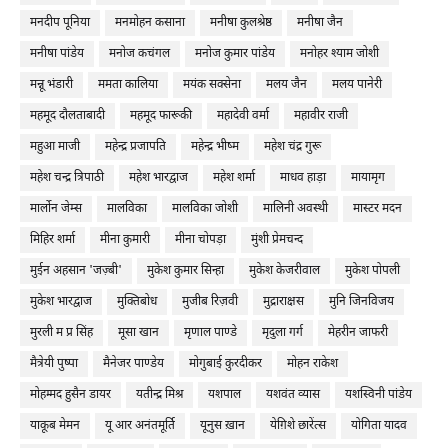
मनदीप पूनिया
मनमोहन कसाना
मनीषा कुलश्रेष्ठ
मनीषा जैन
मनीषा पांडेय
मनोज कचंगल
मनोज कुमार पांडेय
मनोहर श्याम जोशी
मन्नू भंडारी
ममता कालिया
मयंक सक्सेना
मलय जैन
मलय पानेरी
महमूद दौलताबादी
महमूद फारूकी
महादेवी वर्मा
महावीर राजी
महुआ माजी
महेन्द्र प्रजापति
महेन्द्र भीष्म
महेश चंद्र गुरू
महेश चन्द्र त्रिपाठी
महेश भारद्वाज
महेश शर्मा
माधव हाड़ा
मायामृग
मार्लोन जेम्स
मालविका
मालविका जोशी
मालिनी अवस्थी
मास्टर मदन
मिहिर शर्मा
मीना कुमारी
मीना चोपड़ा
मुंशी प्रेमचन्द
मुईन अहसान 'जज़्बी'
मुकेश कुमार सिन्हा
मुकेश केजरीवाल
मुकेश पोपली
मुकेश भारद्वाज
मुक्तिबोध
मुजीब रिज़वी
मुद्राराक्षस
मुनि जिनविजय
मुरली म प्र सिंह
मूसा खान
मृणाल पाण्डे
मृदुला गर्ग
मेहरीन जाफरी
मैत्रेयी पुष्पा
मैनेजर पाण्डेय
मोगुबाई कुरदीकर
मोहन राकेश
मोहम्मद हुसैन डायर
यतीन्द्र मिश्र
यशपाल
यशवंत व्यास
यशस्विनी पांडेय
याकूब मेमन
यू आर अनंतमूर्ति
यूनुस ख़ान
येग़िशे छारेंत्स
योगिता यादव