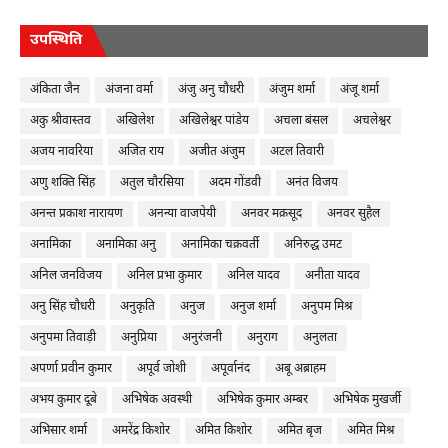
उपस्थिति
अंकिता जैन
अंजना वर्मा
अंजु अनु चौधरी
अंजुम शर्मा
अंजू शर्मा
अकु श्रीवास्तव
अखिलेश
अखिलेश्वर पांडेय
अचला बंसल
अचलेश्वर
अजय नावरिया
अजित राय
अजीत अंजुम
अटल तिवारी
अणु शक्ति सिंह
अतुल चौरसिया
अदम गोंडवी
अनंत विजय
अनन्त प्रकाश नारायण
अनन्या वाजपेयी
अनवर मक़सूद
अनवर सुहैल
अनामिका
अनामिका अनु
अनामिका चक्रवर्ती
अनिरुद्ध उमट
अनिल जनविजय
अनिल प्रभा कुमार
अनिल यादव
अनीता यादव
अनु सिंह चौधरी
अनुकृति
अनुज
अनुज शर्मा
अनुपम मिश्र
अनुपमा तिवाड़ी
अनुप्रिया
अनुरंजनी
अनुराग
अनुलता
अपर्णा प्रवीन कुमार
अपूर्व जोशी
अपूर्वानंद
अबू अब्राहम
अभय कुमार दूबे
अभिषेक अवस्थी
अभिषेक कुमार अम्बर
अभिषेक मुखर्जी
अभिसार शर्मा
अमरेंद्र किशोर
अमित किशोर
अमित बृज
अमित मिश्र