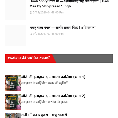
Hindi Story: दादी माँ — शिवप्रसाद सिंह की कहानी | Dadi
Maa By Shivprasad Singh
5/15/2020 04:48:00 Pm
भवतु सब्ब मंगलं — सत्येंद्र प्रताप सिंह | #विपश्यना
9/24/2017 07:46:00 Pm
शब्दांकन की चयनित रचनाएँ
जीते जी इलाहाबाद – ममता कालिया (भाग 1)
इलाहाबाद के साहित्यिक संसार की स्मृतियाँ
जीते जी इलाहाबाद – ममता कालिया (भाग 2)
इलाहाबाद के साहित्यिक परिवेश की झलक
रानी माँ का चबूतरा – मन्नू भंडारी