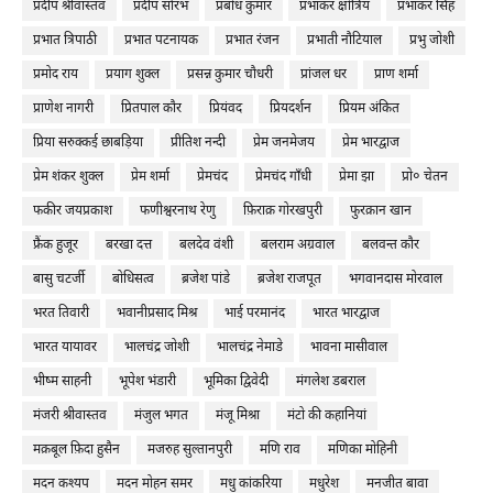
प्रदीप श्रीवास्तव
प्रदीप सौरभ
प्रबोध कुमार
प्रभाकर क्षोत्रिय
प्रभाकर सिंह
प्रभात त्रिपाठी
प्रभात पटनायक
प्रभात रंजन
प्रभाती नौटियाल
प्रभु जोशी
प्रमोद राय
प्रयाग शुक्ल
प्रसन्न कुमार चौधरी
प्रांजल धर
प्राण शर्मा
प्राणेश नागरी
प्रितपाल कौर
प्रियंवद
प्रियदर्शन
प्रियम अंकित
प्रिया सरुक्कई छाबड़िया
प्रीतिश नन्दी
प्रेम जनमेजय
प्रेम भारद्वाज
प्रेम शंकर शुक्ल
प्रेम शर्मा
प्रेमचंद
प्रेमचंद गाँधी
प्रेमा झा
प्रो० चेतन
फकीर जयप्रकाश
फणीश्वरनाथ रेणु
फ़िराक़ गोरखपुरी
फुरक़ान खान
फ्रैंक हुजूर
बरखा दत्त
बलदेव वंशी
बलराम अग्रवाल
बलवन्त कौर
बासु चटर्जी
बोधिसत्व
ब्रजेश पांडे
ब्रजेश राजपूत
भगवानदास मोरवाल
भरत तिवारी
भवानीप्रसाद मिश्र
भाई परमानंद
भारत भारद्वाज
भारत यायावर
भालचंद्र जोशी
भालचंद्र नेमाडे
भावना मासीवाल
भीष्म साहनी
भूपेश भंडारी
भूमिका द्विवेदी
मंगलेश डबराल
मंजरी श्रीवास्तव
मंजुल भगत
मंजू मिश्रा
मंटो की कहानियां
मक़बूल फ़िदा हुसैन
मजरुह सुल्तानपुरी
मणि राव
मणिका मोहिनी
मदन कश्यप
मदन मोहन समर
मधु कांकरिया
मधुरेश
मनजीत बावा