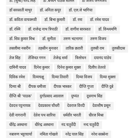
डॅा. (सुश्री) शरद सिंह
डॉ .बच्चन पाठक सलिल
डॉ अजय जनमेजय
डॉ सरस्वती माथुर
डॉ. अनिता कपूर
डॉ. एल.जे भागिया
डॉ. कविता वाचक्नवी
डॉ. बिभा कुमारी
डॉ. रमा
डॉ. रमेश यादव
डॉ. रश्मि
डॉ. राजेन्द्र नाथ त्रिपाठी
डॉ. वागीश सारस्वत
डॉ. विन्ध्यमणि
डॉ. शिव कुमार मिश्र
डॉ. सुनीता
तरुण भटनागर
तरुण विजय
तसलीमा नसरीन
तहसीन मुनव्वर
तारिक छतारी
तुलसी राम
तुलसीदास
तेज सिंह
तेजिन्दर गगन
तेजेन्द्र शर्मा
त्रिलोचन
दयानंद पांडेय
दामिनी यादव
दिनेश कुमार
दिनेश कुमार शुक्ल
दिलीप तेतरवे
दिविक रमेश
दिव्यचक्षु
दिव्या तिवारी
दिव्या विजय
दिव्या शुक्ला
दिव्या श्री
दीपक धमीजा
दीपक भास्कर
दीप्ति गुप्ता
दीप्ति दुबे
दीप्ति श्री ‘पाठक’
दुर्गाप्रसाद अग्रवाल
दुष्यंत
दूधनाथ सिंह
देवदत्त पट्टनायक
देवप्रकाश चौधरी
देवराज विरदी
देवाशीष प्रसून
देवी नागरानी
देवेश पथ सारिया
धर्मवीर भारती
धीरज मिश्रा
धीरेंद्र अस्थाना
धीरेन्द्र अस्थाना
नंद चतुर्वेदी
नन्द चतुर्वेदी
नबारुण भट्टाचार्या
नमिता गोखले
नरेंद्र पाल सिंह
नरेश सक्सेना