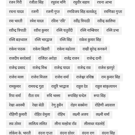
रंजन गिरी
रंजीता सिंह
रघुवंश मणि
रघुवीर सहाय
रचना आभा
रचना यादव
रजनी
रजनी गुप्त
रणविजय सिंह सत्यकेतु
रमणिका गुप्ता
रमा भारती
रमेश यादव
रविश ‘रवि’
रवींद्र त्रिपाठी
रवीन्द्र कालिया
रवीन्द्र त्रिपाठी
रवीश कुमार
रश्मि चतुर्वेदी
रश्मि नाम्बियार
रश्मि प्रभा
रश्मि बड़थ्वाल
रश्मि भारद्वाज
रश्मि सिंह
राकेश कुमार सिंह
राकेश पाठक
राकेश बिहारी
राकेश मढोतरा
राखी सुरेन्द्र कनकने
राजदीप सरदेसाई
राजिंदर अरोड़ा
राजेंद्र राजन
राजेन्द्र दानी
राजेन्द्र प्रसाद
राजेन्द्र मिश्र
राजेन्द्र यादव
राजेन्द्र राव
राजेश झरपुरे
राजेश मल्ल
राजेश मित्तल
राजेश शर्मा
राजेश्वर वशिष्ठ
राम कुमार सिंह
रामकुमार
रामचन्द्र गुहा
रावूरि भरद्वाज
राहुल देव
राहुल सांकृत्यायन
रिया शर्मा
रीता राम
रुचि भल्ला
रूपसिंह चन्देल
रूपा सिंह
रेखा अवस्थी
रेखा सेठी
रेणु हुसैन
रोहन सक्सेना
रोहिणी अग्रवाल
रोहिणी कुमारी
रोहित वेमुला
रोहिथ
लक्ष्मी अजय
लक्ष्मी शर्मा
लव तोमर
लालित्य ललित
लीना मल्होत्रा रॉव
लीलाधर मंडलोई
लोकेश के. भारती
वंदना गुप्ता
वंदना ग्रोवर
वंदना राग
वंदना सिंह