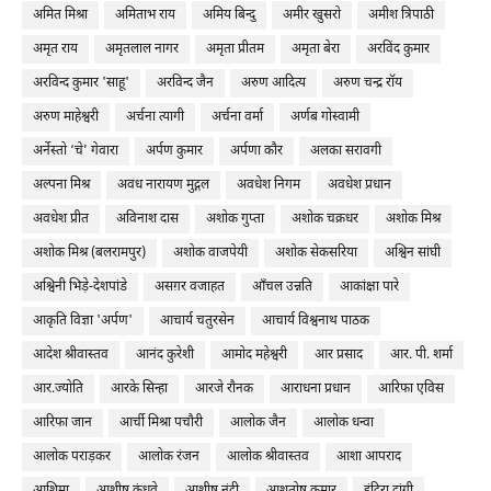
अमित मिश्रा
अमिताभ राय
अमिय बिन्दु
अमीर खुसरो
अमीश त्रिपाठी
अमृत राय
अमृतलाल नागर
अमृता प्रीतम
अमृता बेरा
अरविंद कुमार
अरविन्द कुमार 'साहू'
अरविन्द जैन
अरुण आदित्य
अरुण चन्द्र रॉय
अरुण माहेश्वरी
अर्चना त्यागी
अर्चना वर्मा
अर्णब गोस्वामी
अर्नेस्तो ‘चे’ गेवारा
अर्पण कुमार
अर्पणा कौर
अलका सरावगी
अल्पना मिश्र
अवध नारायण मुद्गल
अवधेश निगम
अवधेश प्रधान
अवधेश प्रीत
अविनाश दास
अशोक गुप्ता
अशोक चक्रधर
अशोक मिश्र
अशोक मिश्र (बलरामपुर)
अशोक वाजपेयी
अशोक सेकसरिया
अश्विन सांघी
अश्विनी भिड़े-देशपांडे
असग़र वजाहत
आँचल उन्नति
आकांक्षा पारे
आकृति विज्ञा 'अर्पण'
आचार्य चतुरसेन
आचार्य विश्वनाथ पाठक
आदेश श्रीवास्तव
आनंद कुरेशी
आमोद महेश्वरी
आर प्रसाद
आर. पी. शर्मा
आर.ज्योति
आरके सिन्हा
आरजे रौनक
आराधना प्रधान
आरिफा एविस
आरिफा जान
आर्ची मिश्रा पचौरी
आलोक जैन
आलोक धन्वा
आलोक पराड़कर
आलोक रंजन
आलोक श्रीवास्तव
आशा आपराद