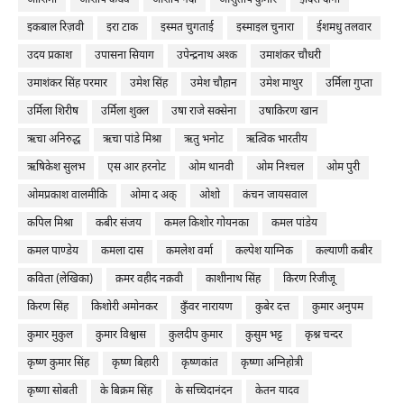
आशिमा
आशीष कंधवे
आशीष नंदी
आशुतोष कुमार
इंदिरा दांगी
इकबाल रिज़वी
इरा टाक
इस्मत चुगताई
इस्माइल चुनारा
ईशमधु तलवार
उदय प्रकाश
उपासना सियाग
उपेन्द्रनाथ अश्क
उमाशंकर चौधरी
उमाशंकर सिंह परमार
उमेश सिंह
उमेश चौहान
उमेश माथुर
उर्मिला गुप्ता
उर्मिला शिरीष
उर्मिला शुक्ल
उषा राजे सक्सेना
उषाकिरण खान
ऋचा अनिरुद्ध
ऋचा पांडे मिश्रा
ऋतु भनोट
ऋत्विक भारतीय
ऋषिकेश सुलभ
एस आर हरनोट
ओम थानवी
ओम निश्‍चल
ओम पुरी
ओमप्रकाश वालमीकि
ओमा द अक्
ओशो
कंचन जायसवाल
कपिल मिश्रा
कबीर संजय
कमल किशोर गोयनका
कमल पांडेय
कमल पाण्डेय
कमला दास
कमलेश वर्मा
कल्पेश याग्निक
कल्याणी कबीर
कविता (लेखिका)
क़मर वहीद नक़वी
काशीनाथ सिंह
किरण रिजीजू
किरण सिंह
किशोरी अमोनकर
कुँवर नारायण
कुबेर दत्त
कुमार अनुपम
कुमार मुकुल
कुमार विश्वास
कुलदीप कुमार
कुसुम भट्ट
कृश्न चन्दर
कृष्ण कुमार सिंह
कृष्ण बिहारी
कृष्णकांत
कृष्णा अग्निहोत्री
कृष्णा सोबती
के बिक्रम सिंह
के सच्चिदानंदन
केतन यादव