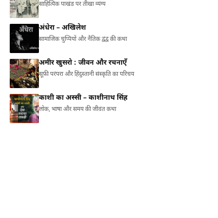
साहित्यिक पाखंड पर तीखा व्यंग्य
अंधेरा – अखिलेश
सामाजिक चुप्पियों और नैतिक द्वंद्व की कथा
अमीर खुसरो : जीवन और रचनाएँ
सूफ़ी परंपरा और हिंदुस्तानी संस्कृति का परिचय
काशी का अस्सी – काशीनाथ सिंह
लोक, भाषा और समय की जीवंत कथा