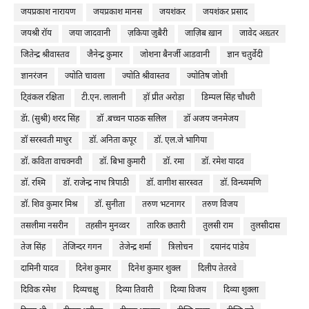
जयप्रकाश नारायण
जयप्रकाश मानस
जयशंकर
जयशंकर प्रसाद
जयश्री रॉय
जया जादवानी
ज़किया ज़ुबैरी
जाज़िब ख़ान
जावेद अख़्तर
जितेन्द्र श्रीवास्तव
जैनेन्द्र कुमार
जोशना बैनर्जी आडवानी
ज्ञान चतुर्वेदी
ज्ञानरंजन
ज्योति चावला
ज्योति श्रीवास्तव
ज्योतिष जोशी
टि्वंकल रक्षिता
टी.एन. लालानी
ड़ॉ प्रीत अरोड़ा
डिम्पल सिंह चौधरी
डॅा. (सुश्री) शरद सिंह
डॉ .बच्चन पाठक सलिल
डॉ अजय जनमेजय
डॉ सरस्वती माथुर
डॉ. अनिता कपूर
डॉ. एल.जे भागिया
डॉ. कविता वाचक्नवी
डॉ. बिभा कुमारी
डॉ. रमा
डॉ. रमेश यादव
डॉ. रश्मि
डॉ. राजेन्द्र नाथ त्रिपाठी
डॉ. वागीश सारस्वत
डॉ. विन्ध्यमणि
डॉ. शिव कुमार मिश्र
डॉ. सुनीता
तरुण भटनागर
तरुण विजय
तसलीमा नसरीन
तहसीन मुनव्वर
तारिक छतारी
तुलसी राम
तुलसीदास
तेज सिंह
तेजिन्दर गगन
तेजेन्द्र शर्मा
त्रिलोचन
दयानंद पांडेय
दामिनी यादव
दिनेश कुमार
दिनेश कुमार शुक्ल
दिलीप तेतरवे
दिविक रमेश
दिव्यचक्षु
दिव्या तिवारी
दिव्या विजय
दिव्या शुक्ला