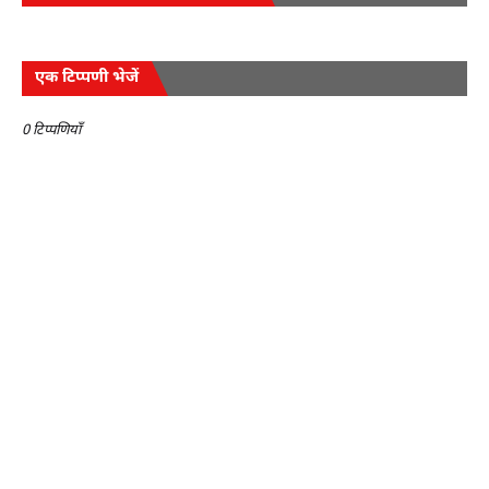
एक टिप्पणी भेजें
0 टिप्पणियाँ