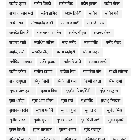
संजीव कुमार
संतोष त्रिवेदी
संतोष सिंह
संदीप कुमार
संदीप तोमर
सआदत हसन मंटो
सईदा हामिद
सक्षम द्विवेदी
सचिन
सचिन गर्ग
सचिन राय
सच्चिदानंद जोशी
सतीश जमाली
सत्यजित राय
सत्यदेव त्रिपाठी
सत्यनारायण पटेल
सत्येन्द्र पीएस
सदानंद मेनन
सदानंद शाही
सदाशिव श्रोत्रिय
सन्त समीर
सपना सिंह
समीर शेखर
समृद्धि शर्मा
सय्यदैन जैदी
सरला माहेश्वरी
सरिता निर्झरा
सर्वप्रिया सांगवान
सर्वेश कुमार
सर्वेश त्रिपाठी
सलमान रुश्दी
सलीम कौसर
सलीमा हाशमी
सविता सिंह
सागरिका घोष
साध्वी खोसला
सारा शगुफ्ता
सिंधुवासिनी
सिनीवाली शर्मा
सिम्मी हर्षिता
सीमा शर्मा
सुकृता पॉल कुमार
सुजाता मिश्रा
सुदर्शन ‘प्रियदर्शिनी’
सुदेश भारद्वाज
सुधा अरोड़ा
सुधा ओम ढींगरा
सुधा राजे
सुधा सिंह
सुधांशु फ़िरदौस
सुधाकर अदीब
सुधीश पचौरी
सुनीता गुप्ता
सुनील दत्ता
सुनील मिश्र
सुनील यादव
सुबोध गुप्ता
सुभाष नीरव
सुभाषिणी अली
सुमन कुमारी
सुमन केशरी
सुमन सारस्वत
सुरन्या अय्यर
सुरेंद्र राजपूत
सुरेन्द्र मोहन पाठक
सुरेन्द्र राजन
सुरेश शर्मा
सुरेशचन्द्र शुक्ल
सुवन चन्द्र