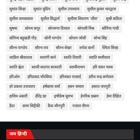
सुशांत सिन्हा
सुशांत सुप्रिय
सुशील उपाध्याय
सुशील कुमार भारद्वाज
सुशील जायसवाल
सुशील सिद्धार्थ
सुशीला शिवराण ‘शील’
सुश्री कविता
सुषमा
सोनम कपूर
सोनरूपा विशाल
सोनाली मिश्र
सोनिया गांधी
सोनिया बहुखंडी गौड़
सोनी पाण्डेय
सोपान जोशी
सोभा सिंह
सौरभ पाण्डेय
सौरभ राय
सौरभ शेखर
स्नोवा बार्नो
स्मिता सिन्हा
स्वप्निल श्रीवास्तव
स्वरांगी साने
स्वाति तिवारी
स्वाति मालीवाल
स्वाति श्वेता
स्वामी सदानंद सरस्वती
स्वामीनाथन
हरि शंकर व्यास
हरिओम
हरिप्रसाद चौरसिया
हरिशंकर परसाई
हरीश चन्द्र बर्णवाल
हरे प्रकाश उपाध्याय
हर्षबाला शर्मा
हसन जमाल
हसरत जयपुरी
हाशिम अंसारी
हीरेंद्र झा
हृषीकेष सुलभ
हेनरिक इब्सन
हेमा दीक्षित
हैदर
क़मर सिद्दीकी
क़ैस जौनपुरी
ग़ज़ाल जै़ग़म
जय हिन्दी