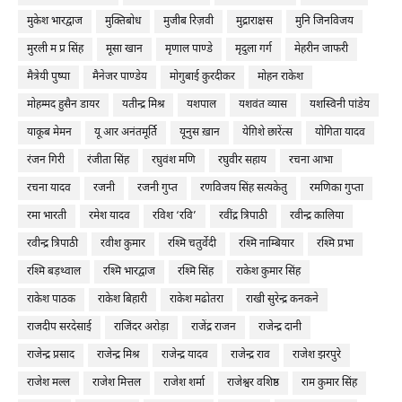
मुकेश भारद्वाज
मुक्तिबोध
मुजीब रिज़वी
मुद्राराक्षस
मुनि जिनविजय
मुरली म प्र सिंह
मूसा खान
मृणाल पाण्डे
मृदुला गर्ग
मेहरीन जाफरी
मैत्रेयी पुष्पा
मैनेजर पाण्डेय
मोगुबाई कुरदीकर
मोहन राकेश
मोहम्मद हुसैन डायर
यतीन्द्र मिश्र
यशपाल
यशवंत व्यास
यशस्विनी पांडेय
याकूब मेमन
यू आर अनंतमूर्ति
यूनुस ख़ान
येग़िशे छारेंत्स
योगिता यादव
रंजन गिरी
रंजीता सिंह
रघुवंश मणि
रघुवीर सहाय
रचना आभा
रचना यादव
रजनी
रजनी गुप्त
रणविजय सिंह सत्यकेतु
रमणिका गुप्ता
रमा भारती
रमेश यादव
रविश ‘रवि’
रवींद्र त्रिपाठी
रवीन्द्र कालिया
रवीन्द्र त्रिपाठी
रवीश कुमार
रश्मि चतुर्वेदी
रश्मि नाम्बियार
रश्मि प्रभा
रश्मि बड़थ्वाल
रश्मि भारद्वाज
रश्मि सिंह
राकेश कुमार सिंह
राकेश पाठक
राकेश बिहारी
राकेश मढोतरा
राखी सुरेन्द्र कनकने
राजदीप सरदेसाई
राजिंदर अरोड़ा
राजेंद्र राजन
राजेन्द्र दानी
राजेन्द्र प्रसाद
राजेन्द्र मिश्र
राजेन्द्र यादव
राजेन्द्र राव
राजेश झरपुरे
राजेश मल्ल
राजेश मित्तल
राजेश शर्मा
राजेश्वर वशिष्ठ
राम कुमार सिंह