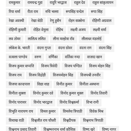
रामकुमार
रामचन्द्र गुहा
रावूरि भरद्वाज
राहुल देव
राहुल सांकृत्यायन
रिया शर्मा
रीता राम
रुचि भल्ला
रूपसिंह चन्देल
रूपा सिंह
रेखा अवस्थी
रेखा सेठी
रेणु हुसैन
रोहन सक्सेना
रोहिणी अग्रवाल
रोहिणी कुमारी
रोहित वेमुला
रोहिथ
लक्ष्मी अजय
लक्ष्मी शर्मा
लव तोमर
लालित्य ललित
लीना मल्होत्रा रॉव
लीलाधर मंडलोई
लोकेश के. भारती
वंदना गुप्ता
वंदना ग्रोवर
वंदना राग
वंदना सिंह
वत्सला पाण्डेय
वरुण
वर्णिका
वर्तिका नन्दा
वाज़दा खान
विजय कुमार सप्पत्ति
विजय त्रिवेदी
विजय पण्डित
विजय मोहन सिंह
विजय राय
विजय विद्रोही
विजयमोहन सिंह
विजयश्री तनवीर
विजया कान्डपाल
विद्या शाह
विनीत कुमार
विनीता अस्थाना
विनीता शुक्ला
विनोद कुमार दवे
विनोद कुमार शुक्ल
विनोद तिवारी
विनोद पाराशर
विनोद भारद्वाज
विनोद विश्वकर्मा
विभा रानी
विभूति नारायण राय
विमल कुमार
विमलेश त्रिपाठी
विवेक मिश्र
विशाख राठी
विश्वजीत राय चौधरी
विश्वदीपक
विश्वनाथ त्रिपाठी
विश्वनाथ प्रसाद तिवारी
विश्वम्भरनाथ शर्मा कौशिक
विष्णु खरे
विष्णु नागर