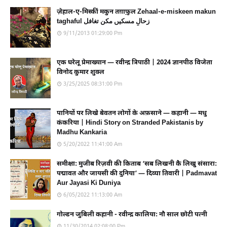
ज़ेहाल-ए-मिस्कीं मकुन तग़ाफ़ुल Zehaal-e-miskeen makun
taghaful زحالِ مسکیں مکن تغافل
9/11/2013 01:29:00 Pm
एक घरेलू प्रेमाख्यान — रवीन्द्र त्रिपाठी | 2024 ज्ञानपीठ विजेता
विनोद कुमार शुक्ल
3/25/2025 08:31:00 Pm
पानियों पर लिखे बेवतन लोगों के अफ़साने — कहानी — मधु
कंकरिया | Hindi Story on Stranded Pakistanis by
Madhu Kankaria
5/20/2022 11:41:00 Am
समीक्षा: मुजीब रिज़वी की किताब ‘सब लिखनी कै लिखु संसारा:
पद्मावत और जायसी की दुनिया’ — दिव्या तिवारी | Padmavat
Aur Jayasi Ki Duniya
6/05/2022 11:13:00 Am
गोल्डन जुबिली कहानी - रवीन्द्र कालिया: नौ साल छोटी पत्नी
11/30/2014 02:08:00 Pm