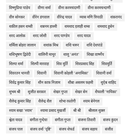
विष्णुप्रिया पांडेय
वीणा शर्मा
वीना करमचंदाणी
वीना करमचन्दाणी
वीरु सोनकर
वीरेन डंगवाल
वीरेन्द्र यादव
व्यास मणि त्रिपाठी
शंकरानंद
शकील हसन शम्सी
शबनम हाश्मी
शमशाद इलाही शम्स
शमशाद हुसेन
शरद आलोक
शरद जोशी
शरद पाण्डेय
शरद यादव
शर्मिला बोहरा जालान
शशांक मिश्र
शशि थरूर
शशि देशपांडे
शशिभूषण द्विवेदी
शालिनी माथुर
शालू 'अनंत'
शिखा वार्ष्णेय
शिल्पा शर्मा
शिल्पी मारवाह
शिव मूर्ति
शिवप्रसाद सिंह
शिवमूर्ति
शिवरतन थानवी
शिवानी
शिवानी कोहली 'अनामिका'
शिवानी वर्मा
शिवेंद्र कुमार सिंह
शीन काफ़ निज़ाम
शीबा असलम फ़हमी
शुऐब शाहिद
शुभम श्री
शूजीत सरकार
शेखर गुप्ता
शेखर सेन
शैफाली 'नायिका'
शैलेन्द्र कुमार सिंह
शैलेन्द्र शैल
शोभा रस्तोगी
श्याम बेनेगल
श्याम सखा 'श्याम'
श्यामा प्रसाद मुखर्जी
श्री श्री
श्रीलाल शुक्ल
श्वेता यादव
संगीता गुन्देचा
संगीता गुप्ता
संजना तिवारी
संजय कुंदन
संजय पाल
संजय वर्मा 'दृष्टि'
संजय शेफर्ड
संजय सहाय
संजीव