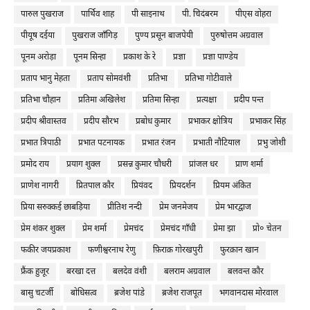
पारुल पुखराज
पार्थिव शाह
पी साइनाथ
पी. चिदंबरम
पीएस वोहरा
पीयूष दईया
पुखराज जाँगिड़
पुण्य प्रसून बाजपेयी
पुरुषोत्तम अग्रवाल
पूनम अरोड़ा
पूनम सिन्हा
प्रकाश के रे
प्रज्ञा
प्रज्ञा पाण्डेय
प्रताप भानु मेहता
प्रताप सोमवंशी
प्रतिभा
प्रतिभा गोटीवाले
प्रतिभा चौहान
प्रतिमा अखिलेश
प्रतिमा सिन्हा
प्रत्यक्षा
प्रदीप पन्त
प्रदीप श्रीवास्तव
प्रदीप सौरभ
प्रबोध कुमार
प्रभाकर क्षोत्रिय
प्रभाकर सिंह
प्रभात त्रिपाठी
प्रभात पटनायक
प्रभात रंजन
प्रभाती नौटियाल
प्रभु जोशी
प्रमोद राय
प्रयाग शुक्ल
प्रसन्न कुमार चौधरी
प्रांजल धर
प्राण शर्मा
प्राणेश नागरी
प्रितपाल कौर
प्रियंवद
प्रियदर्शन
प्रियम अंकित
प्रिया सरुक्कई छाबड़िया
प्रीतिश नन्दी
प्रेम जनमेजय
प्रेम भारद्वाज
प्रेम शंकर शुक्ल
प्रेम शर्मा
प्रेमचंद
प्रेमचंद गाँधी
प्रेमा झा
प्रो० चेतन
फकीर जयप्रकाश
फणीश्वरनाथ रेणु
फ़िराक़ गोरखपुरी
फुरक़ान खान
फ्रैंक हुजूर
बरखा दत्त
बलदेव वंशी
बलराम अग्रवाल
बलवन्त कौर
बासु चटर्जी
बोधिसत्व
ब्रजेश पांडे
ब्रजेश राजपूत
भगवानदास मोरवाल