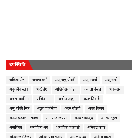
उपस्थिति
अंकिता जैन
अंजना वर्मा
अंजु अनु चौधरी
अंजुम शर्मा
अंजू शर्मा
अकु श्रीवास्तव
अखिलेश
अखिलेश्वर पांडेय
अचला बंसल
अचलेश्वर
अजय नावरिया
अजित राय
अजीत अंजुम
अटल तिवारी
अणु शक्ति सिंह
अतुल चौरसिया
अदम गोंडवी
अनंत विजय
अनन्त प्रकाश नारायण
अनन्या वाजपेयी
अनवर मक़सूद
अनवर सुहैल
अनामिका
अनामिका अनु
अनामिका चक्रवर्ती
अनिरुद्ध उमट
अनिल जनविजय
अनिल प्रभा कुमार
अनिल यादव
अनीता यादव