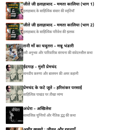
जीते जी इलाहाबाद – ममता कालिया (भाग 1)
इलाहाबाद के साहित्यिक संसार की स्मृतियाँ
जीते जी इलाहाबाद – ममता कालिया (भाग 2)
इलाहाबाद के साहित्यिक परिवेश की झलक
रानी माँ का चबूतरा – मन्नू भंडारी
स्त्री अनुभव और पारिवारिक संरचना की संवेदनशील कथा
ईदगाह – मुंशी प्रेमचंद
मानवीय करुणा और बालमन की अमर कहानी
प्रेमचंद के फटे जूते – हरिशंकर परसाई
साहित्यिक पाखंड पर तीखा व्यंग्य
अंधेरा – अखिलेश
सामाजिक चुप्पियों और नैतिक द्वंद्व की कथा
अमीर खुसरो : जीवन और रचनाएँ