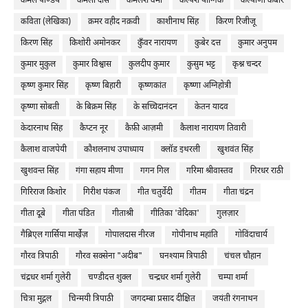
कमल पाण्डेय
कमला दास
कमलेश वर्मा
कल्पेश याग्निक
कल्याणी कबीर
कविता (लेखिका)
क़मर वहीद नक़वी
काशीनाथ सिंह
किरण रिजीजू
किरण सिंह
किशोरी अमोनकर
कुँवर नारायण
कुबेर दत्त
कुमार अनुपम
कुमार मुकुल
कुमार विश्वास
कुलदीप कुमार
कुसुम भट्ट
कृश्न चन्दर
कृष्ण कुमार सिंह
कृष्ण बिहारी
कृष्णकांत
कृष्णा अग्निहोत्री
कृष्णा सोबती
के बिक्रम सिंह
के सच्चिदानंदन
केतन यादव
केदारनाथ सिंह
कैप्टन नूर
कैफ़ी आज़मी
कैलाश नारायण तिवारी
कैलाश वाजपेयी
कौशलनाथ उपाध्याय
क्लॉड इथरली
खुशवंत सिंह
खुशवन्त सिंह
गंगा सहाय मीणा
गगन गिल
गरिमा श्रीवास्तव
गिरधर राठी
गिरिराज किशोर
गिरीश पंकज
गीत चतुर्वेदी
गीतम
गीता चंद्रन
गीता दूबे
गीता पंडित
गीताश्री
गीतिका 'वेदिका'
गुलज़ार
गैब्रिएल गार्सिया मार्खे़ज़
गोपालदास नीरज
गोपीनाथ महांति
गोविंदाचार्य
गौरव त्रिपाठी
गौरव सक्सेना "अदीब"
घनश्याम त्रिपाठी
चंचल चौहान
चंद्रधर शर्मा गुलेरी
चण्डीदत्त शुक्ल
चन्द्रधर शर्मा गुलेरी
चम्पा शर्मा
चित्रा मुद्गल
चिन्मयी त्रिपाठी
जगदम्बा प्रसाद दीक्षित
जयंती रंगनाथन