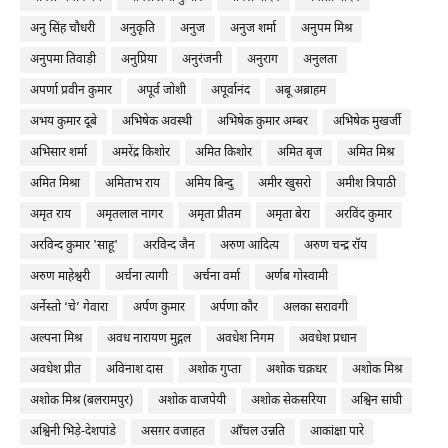
अनु सिंह चौधरी
अनुकृति
अनुज
अनुज शर्मा
अनुपम मिश्र
अनुपमा तिवाड़ी
अनुप्रिया
अनुरंजनी
अनुराग
अनुलता
अपर्णा प्रवीन कुमार
अपूर्व जोशी
अपूर्वानंद
अबू अब्राहम
अभय कुमार दूबे
अभिषेक अवस्थी
अभिषेक कुमार अम्बर
अभिषेक मुखर्जी
अभिसार शर्मा
अमरेंद्र किशोर
अमित किशोर
अमित बृज
अमित मिश्र
अमित मिश्रा
अमिताभ राय
अमिय बिन्दु
अमीर खुसरो
अमीश त्रिपाठी
अमृत राय
अमृतलाल नागर
अमृता प्रीतम
अमृता बेरा
अरविंद कुमार
अरविन्द कुमार 'साहू'
अरविन्द जैन
अरुण आदित्य
अरुण चन्द्र रॉय
अरुण माहेश्वरी
अर्चना त्यागी
अर्चना वर्मा
अर्णब गोस्वामी
अर्नेस्तो ‘चे’ गेवारा
अर्पण कुमार
अर्पणा कौर
अलका सरावगी
अल्पना मिश्र
अवध नारायण मुद्गल
अवधेश निगम
अवधेश प्रधान
अवधेश प्रीत
अविनाश दास
अशोक गुप्ता
अशोक चक्रधर
अशोक मिश्र
अशोक मिश्र (बलरामपुर)
अशोक वाजपेयी
अशोक सेकसरिया
अश्विन सांघी
अश्विनी भिड़े-देशपांडे
असग़र वजाहत
आँचल उन्नति
आकांक्षा पारे