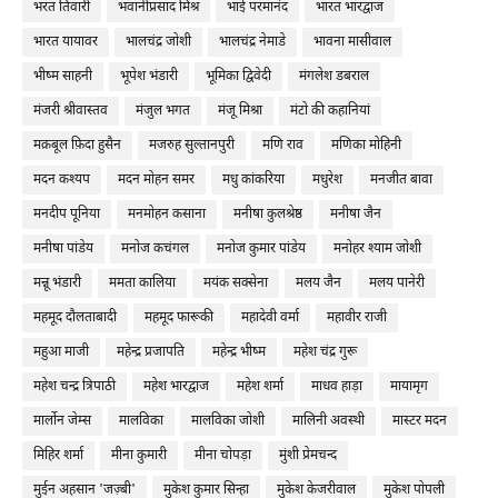
भरत तिवारी
भवानीप्रसाद मिश्र
भाई परमानंद
भारत भारद्वाज
भारत यायावर
भालचंद्र जोशी
भालचंद्र नेमाडे
भावना मासीवाल
भीष्म साहनी
भूपेश भंडारी
भूमिका द्विवेदी
मंगलेश डबराल
मंजरी श्रीवास्तव
मंजुल भगत
मंजू मिश्रा
मंटो की कहानियां
मक़बूल फ़िदा हुसैन
मजरुह सुल्तानपुरी
मणि राव
मणिका मोहिनी
मदन कश्यप
मदन मोहन समर
मधु कांकरिया
मधुरेश
मनजीत बावा
मनदीप पूनिया
मनमोहन कसाना
मनीषा कुलश्रेष्ठ
मनीषा जैन
मनीषा पांडेय
मनोज कचंगल
मनोज कुमार पांडेय
मनोहर श्याम जोशी
मन्नू भंडारी
ममता कालिया
मयंक सक्सेना
मलय जैन
मलय पानेरी
महमूद दौलताबादी
महमूद फारूकी
महादेवी वर्मा
महावीर राजी
महुआ माजी
महेन्द्र प्रजापति
महेन्द्र भीष्म
महेश चंद्र गुरू
महेश चन्द्र त्रिपाठी
महेश भारद्वाज
महेश शर्मा
माधव हाड़ा
मायामृग
मार्लोन जेम्स
मालविका
मालविका जोशी
मालिनी अवस्थी
मास्टर मदन
मिहिर शर्मा
मीना कुमारी
मीना चोपड़ा
मुंशी प्रेमचन्द
मुईन अहसान 'जज़्बी'
मुकेश कुमार सिन्हा
मुकेश केजरीवाल
मुकेश पोपली