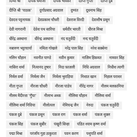
दिव्या श्री
दीपक धमीजा
दीपक भास्कर
दीप्ति गुप्ता
दीप्ति दुबे
दीप्ति श्री ‘पाठक’
दुर्गाप्रसाद अग्रवाल
दुष्यंत
दूधनाथ सिंह
देवदत्त पट्टनायक
देवप्रकाश चौधरी
देवराज विरदी
देवाशीष प्रसून
देवी नागरानी
देवेश पथ सारिया
धर्मवीर भारती
धीरज मिश्रा
धीरेंद्र अस्थाना
धीरेन्द्र अस्थाना
नंद चतुर्वेदी
नन्द चतुर्वेदी
नबारुण भट्टाचार्या
नमिता गोखले
नरेंद्र पाल सिंह
नरेश सक्सेना
नलिन चौहान
नवनीत पाण्डे
नवीन कुमार
नाज़िम हिकमत
नामवर सिंह
नासिरा शर्मा
नित्यानंद तुषार
निदा फ़ाज़ली
निधि अग्रवाल
निधीश त्यागी
निर्मल वर्मा
निर्मला जैन
निर्मला भुराड़िया
निशात खान
निहाल पराशर
नीता गुप्ता
नीरजा चौधरी
नीरजा पांडेय
नीरेंद्र नागर
नीलम मलकानिया
नीलम मैदीरत्ता 'गुँचा'
नीलाभ अश्क
नीलिमा चौहान
नीलिमा शर्मा
नीलिमा शर्मा निविया
नीलोत्पल
नेमिचन्द्र जैन
नेरुदा
पंकज चतुर्वेदी
पंकज दुबे
पंकज प्रसून
पंकज राग
पंकज शर्मा
पंकज शुक्ल
पंकज सिंह
पंकज सुबीर
पंखुरी सिन्हा
पंडित श्याम कृष्ण वर्मा
पद्मा मिश्रा
परंजॉय गुहा ठाकुरता
पवन करण
पशुपति शर्मा