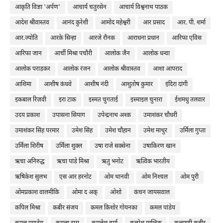
आकृति विज्ञा 'अर्पण'
आचार्य चतुरसेन
आचार्य विश्वनाथ पाठक
आदेश श्रीवास्तव
आनंद कुरेशी
आमोद महेश्वरी
आर प्रसाद
आर. पी. शर्मा
आर.ज्योति
आरके सिन्हा
आरजे रौनक
आराधना प्रधान
आरिफा एविस
आरिफा जान
आर्ची मिश्रा पचौरी
आलोक जैन
आलोक धन्वा
आलोक पराड़कर
आलोक रंजन
आलोक श्रीवास्तव
आशा आपराद
आशिमा
आशीष कंधवे
आशीष नंदी
आशुतोष कुमार
इंदिरा दांगी
इकबाल रिज़वी
इरा टाक
इस्मत चुगताई
इस्माइल चुनारा
ईशमधु तलवार
उदय प्रकाश
उपासना सियाग
उपेन्द्रनाथ अश्क
उमाशंकर चौधरी
उमाशंकर सिंह परमार
उमेश सिंह
उमेश चौहान
उमेश माथुर
उर्मिला गुप्ता
उर्मिला शिरीष
उर्मिला शुक्ल
उषा राजे सक्सेना
उषाकिरण खान
ऋचा अनिरुद्ध
ऋचा पांडे मिश्रा
ऋतु भनोट
ऋत्विक भारतीय
ऋषिकेश सुलभ
एस आर हरनोट
ओम थानवी
ओम निश्‍चल
ओम पुरी
ओमप्रकाश वालमीकि
ओमा द अक्
ओशो
कंचन जायसवाल
कपिल मिश्रा
कबीर संजय
कमल किशोर गोयनका
कमल पांडेय