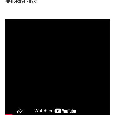
गोपालदास नीरज