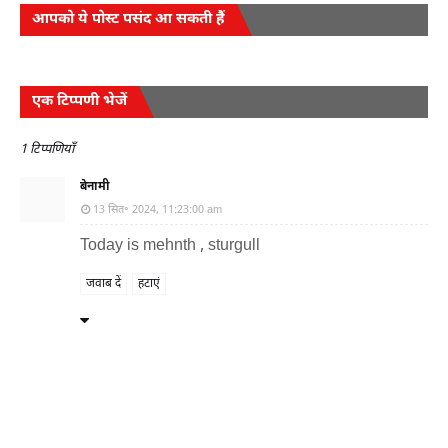
आपको ये पोस्ट पसंद आ सकती हैं
एक टिप्पणी भेजें
1 टिप्पणियाँ
बेनामी
13 सित॰ 2024, 11:23:00 am
Today is mehnth , sturgull
जवाब दें
हटाएं