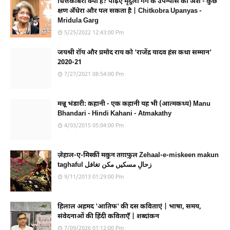
चित्तकोबरा क्या है? पढ़िए मृदुला गर्ग के उपन्यास का अंश - कुछ
क्षण अँधेरा और पल सकता है | Chitkobra Upanyas -
Mridula Garg
5/25/2022 12:43:00 Pm
जयश्री रॉय और प्रमोद राय को 'राजेंद्र यादव हंस कथा सम्मान'
2020-21
7/27/2021 08:54:00 Pm
मन्नू भंडारी: कहानी - एक कहानी यह भी (आत्मकथ्य) Manu
Bhandari - Hindi Kahani - Atmakathy
4/03/2015 05:04:00 Pm
ज़ेहाल-ए-मिस्कीं मकुन तग़ाफ़ुल Zehaal-e-miskeen makun
taghaful زحالِ مسکیں مکن تغافل
9/11/2013 01:29:00 Pm
हिलाल अहमद 'आतिफ' की दस कविताएं | भाषा, समय,
संवेदनाओं की हिंदी कविताएँ | शब्दांकन
7/09/2026 01:12:00 Pm