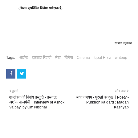
(लेखक सुपरिचित सिनेमा समीक्षक हैं)
साभार बहुवचन
Tags:
आलेख
इकबाल रिज़वी
लेख
सिनेमा
Cinema
Iqbal Rizvi
writeup
पुराने
और नया
शब्‍दांकन की विशेष प्रस्‍तुति - प्रसंगत:
मदन कश्यप - पुरखों का दुख | Poety -
अशोक वाजपेयी | Interview of Ashok
Purkhon ka dard : Madan
Vajpayi by Om Nischal
Kashyap