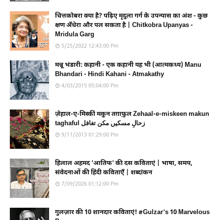
चित्तकोबरा क्या है? पढ़िए मृदुला गर्ग के उपन्यास का अंश - कुछ
क्षण अँधेरा और पल सकता है | Chitkobra Upanyas -
Mridula Garg
5/25/2022 12:43:00 Pm
मन्नू भंडारी: कहानी - एक कहानी यह भी (आत्मकथ्य) Manu
Bhandari - Hindi Kahani - Atmakathy
4/03/2015 05:04:00 Pm
ज़ेहाल-ए-मिस्कीं मकुन तग़ाफ़ुल Zehaal-e-miskeen makun
taghaful زحالِ مسکیں مکن تغافل
9/11/2013 01:29:00 Pm
हिलाल अहमद 'आतिफ' की दस कविताएं | भाषा, समय,
संवेदनाओं की हिंदी कविताएँ | शब्दांकन
7/09/2026 01:12:00 Pm
गुलज़ार की 10 शानदार कविताएं! #Gulzar's 10 Marvelous