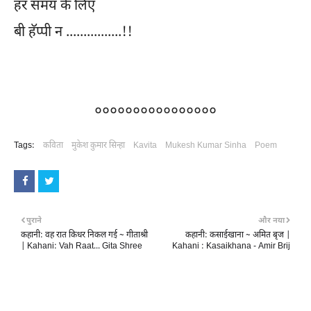
हर समय के लिए
बी हॅप्पी न ................!!
००००००००००००००००
Tags:
कविता
मुकेश कुमार सिन्हा
Kavita
Mukesh Kumar Sinha
Poem
पुराने
और नया
कहानी: वह रात किधर निकल गई ~ गीताश्री
कहानी: कसाईखाना ~ अमित बृज |
| Kahani: Vah Raat... Gita Shree
Kahani : Kasaikhana - Amir Brij