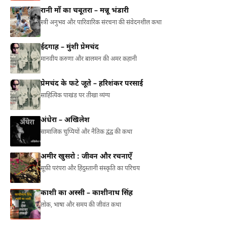
रानी माँ का चबूतरा – मन्नू भंडारी
स्त्री अनुभव और पारिवारिक संरचना की संवेदनशील कथा
ईदगाह – मुंशी प्रेमचंद
मानवीय करुणा और बालमन की अमर कहानी
प्रेमचंद के फटे जूते – हरिशंकर परसाई
साहित्यिक पाखंड पर तीखा व्यंग्य
अंधेरा – अखिलेश
सामाजिक चुप्पियों और नैतिक द्वंद्व की कथा
अमीर खुसरो : जीवन और रचनाएँ
सूफ़ी परंपरा और हिंदुस्तानी संस्कृति का परिचय
काशी का अस्सी – काशीनाथ सिंह
लोक, भाषा और समय की जीवंत कथा