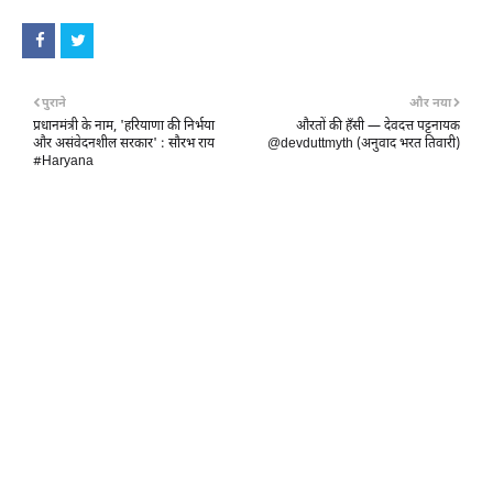
पुराने
और नया
प्रधानमंत्री के नाम, 'हरियाणा की निर्भया
औरतों की हँसी — देवदत्त पट्टनायक
और असंवेदनशील सरकार' : सौरभ राय
@devduttmyth (अनुवाद भरत तिवारी)
#Haryana