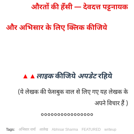
औरतों की हँसी — देवदत्त पट्टनायक
और अभिसार के लिए क्लिक कीजिये
▲▲
लाइक
कीजिये
अपडेट
रहिये
(ये लेखक की फेसबुक वाल से लिए गए यह लेखक के
अपने विचार हैं )
००००००००००००००००
Tags:
अभिसार शर्मा
आलेख
Abhisar Sharma
FEATURED
writeup