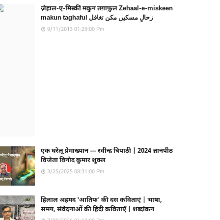
ज़ेहाल-ए-मिस्कीं मकुन तग़ाफ़ुल Zehaal-e-miskeen
makun taghaful زحالِ مسکیں مکن تغافل
9/11/2013 01:29:00 Pm
एक घरेलू प्रेमाख्यान — रवीन्द्र त्रिपाठी | 2024 ज्ञानपीठ
विजेता विनोद कुमार शुक्ल
3/25/2025 08:31:00 Pm
हिलाल अहमद 'आतिफ' की दस कविताएं | भाषा,
समय, संवेदनाओं की हिंदी कविताएँ | शब्दांकन