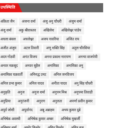
उपस्थिति
अंकिता जैन
अंजना वर्मा
अंजु अनु चौधरी
अंजुम शर्मा
अंजू शर्मा
अकु श्रीवास्तव
अखिलेश
अखिलेश्वर पांडेय
अचला बंसल
अचलेश्वर
अजय नावरिया
अजित राय
अजीत अंजुम
अटल तिवारी
अणु शक्ति सिंह
अतुल चौरसिया
अदम गोंडवी
अनंत विजय
अनन्त प्रकाश नारायण
अनन्या वाजपेयी
अनवर मक़सूद
अनवर सुहैल
अनामिका
अनामिका अनु
अनामिका चक्रवर्ती
अनिरुद्ध उमट
अनिल जनविजय
अनिल प्रभा कुमार
अनिल यादव
अनीता यादव
अनु सिंह चौधरी
अनुकृति
अनुज
अनुज शर्मा
अनुपम मिश्र
अनुपमा तिवाड़ी
अनुप्रिया
अनुरंजनी
अनुराग
अनुलता
अपर्णा प्रवीन कुमार
अपूर्व जोशी
अपूर्वानंद
अबू अब्राहम
अभय कुमार दूबे
अभिषेक अवस्थी
अभिषेक कुमार अम्बर
अभिषेक मुखर्जी