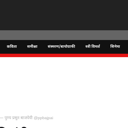
कविता
समीक्षा
संस्मरण/बायोग्राफी
स्त्री विमर्श
सिनेमा
ी — पुण्य प्रसून बाजपेयी @ppbajpai