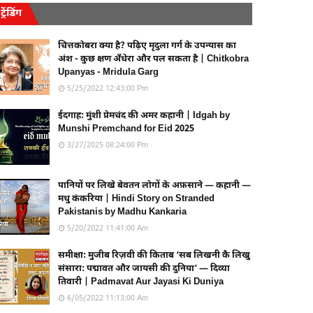
ट्रेंडिंग
चित्तकोबरा क्या है? पढ़िए मृदुला गर्ग के उपन्यास का
अंश - कुछ क्षण अँधेरा और पल सकता है | Chitkobra
Upanyas - Mridula Garg
5/25/2022 12:43:00 Pm
ईदगाह: मुंशी प्रेमचंद की अमर कहानी | Idgah by
Munshi Premchand for Eid 2025
3/27/2025 08:24:00 Pm
पानियों पर लिखे बेवतन लोगों के अफ़साने — कहानी —
मधु कंकरिया | Hindi Story on Stranded
Pakistanis by Madhu Kankaria
5/20/2022 11:41:00 Am
समीक्षा: मुजीब रिज़वी की किताब ‘सब लिखनी कै लिखु
संसारा: पद्मावत और जायसी की दुनिया’ — दिव्या
तिवारी | Padmavat Aur Jayasi Ki Duniya
6/05/2022 11:13:00 Am