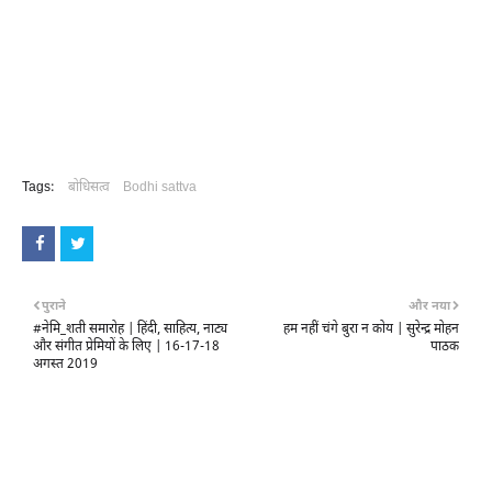
Tags:
बोधिसत्व
Bodhi sattva
पुराने
और नया
#नेमि_शती समारोह | हिंदी, साहित्य, नाट्य
हम नहीं चंगे बुरा न कोय | सुरेन्द्र मोहन
और संगीत प्रेमियों के लिए | 16-17-18
पाठक
अगस्त 2019