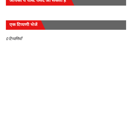
आपको ये पोस्ट पसंद आ सकती हैं
एक टिप्पणी भेजें
0 टिप्पणियाँ