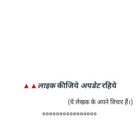
▲▲
लाइक
कीजिये
अपडेट
रहिये
(ये लेखक के अपने विचार हैं।)
००००००००००००००००