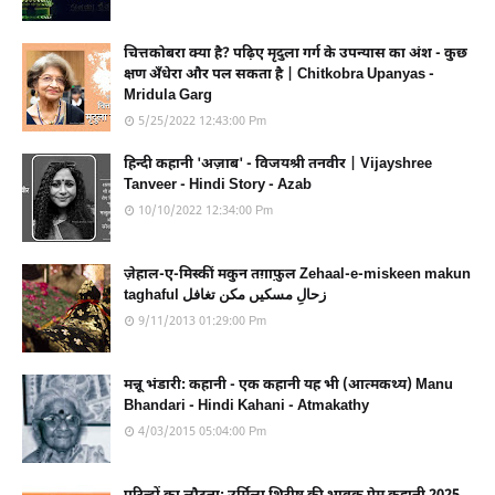
चित्तकोबरा क्या है? पढ़िए मृदुला गर्ग के उपन्यास का अंश - कुछ
क्षण अँधेरा और पल सकता है | Chitkobra Upanyas -
Mridula Garg
5/25/2022 12:43:00 Pm
हिन्दी कहानी 'अज़ाब' - विजयश्री तनवीर | Vijayshree
Tanveer - Hindi Story - Azab
10/10/2022 12:34:00 Pm
ज़ेहाल-ए-मिस्कीं मकुन तग़ाफ़ुल Zehaal-e-miskeen makun
taghaful زحالِ مسکیں مکن تغافل
9/11/2013 01:29:00 Pm
मन्नू भंडारी: कहानी - एक कहानी यह भी (आत्मकथ्य) Manu
Bhandari - Hindi Kahani - Atmakathy
4/03/2015 05:04:00 Pm