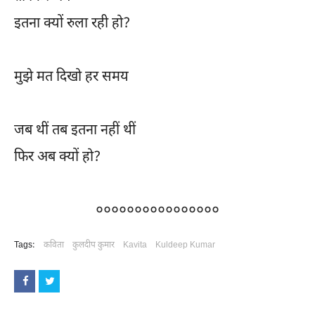
इतना क्यों रुला रही हो?
मुझे मत दिखो हर समय
जब थीं तब इतना नहीं थीं
फिर अब क्यों हो?
००००००००००००००००
Tags:
कविता
कुलदीप कुमार
Kavita
Kuldeep Kumar