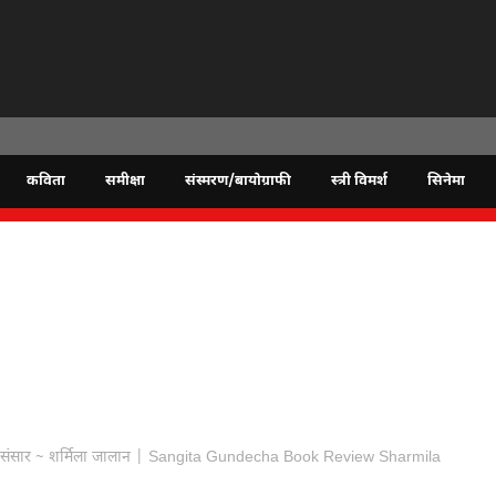
कविता
समीक्षा
संस्मरण/बायोग्राफी
स्त्री विमर्श
सिनेमा
 शब्द संसार ~ शर्मिला जालान | Sangita Gundecha Book Review Sharmila