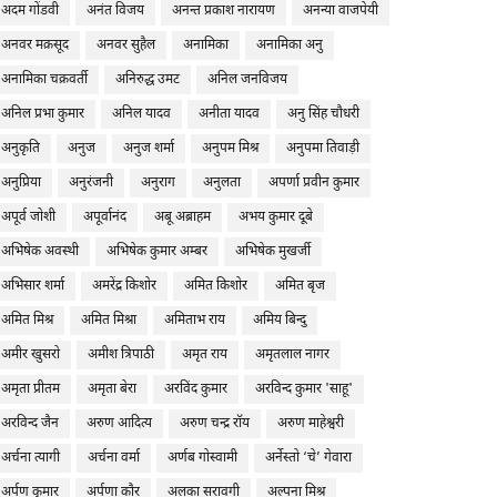
अदम गोंडवी
अनंत विजय
अनन्त प्रकाश नारायण
अनन्या वाजपेयी
अनवर मक़सूद
अनवर सुहैल
अनामिका
अनामिका अनु
अनामिका चक्रवर्ती
अनिरुद्ध उमट
अनिल जनविजय
अनिल प्रभा कुमार
अनिल यादव
अनीता यादव
अनु सिंह चौधरी
अनुकृति
अनुज
अनुज शर्मा
अनुपम मिश्र
अनुपमा तिवाड़ी
अनुप्रिया
अनुरंजनी
अनुराग
अनुलता
अपर्णा प्रवीन कुमार
अपूर्व जोशी
अपूर्वानंद
अबू अब्राहम
अभय कुमार दूबे
अभिषेक अवस्थी
अभिषेक कुमार अम्बर
अभिषेक मुखर्जी
अभिसार शर्मा
अमरेंद्र किशोर
अमित किशोर
अमित बृज
अमित मिश्र
अमित मिश्रा
अमिताभ राय
अमिय बिन्दु
अमीर खुसरो
अमीश त्रिपाठी
अमृत राय
अमृतलाल नागर
अमृता प्रीतम
अमृता बेरा
अरविंद कुमार
अरविन्द कुमार 'साहू'
अरविन्द जैन
अरुण आदित्य
अरुण चन्द्र रॉय
अरुण माहेश्वरी
अर्चना त्यागी
अर्चना वर्मा
अर्णब गोस्वामी
अर्नेस्तो ‘चे’ गेवारा
अर्पण कुमार
अर्पणा कौर
अलका सरावगी
अल्पना मिश्र