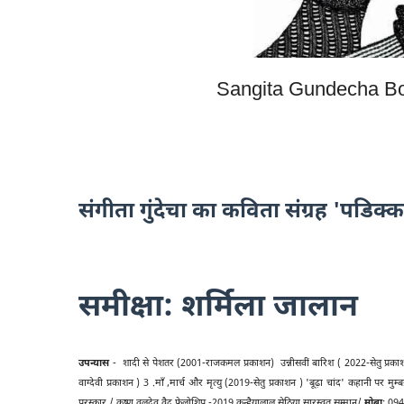
Sangita Gundecha Bo
संगीता गुंदेचा का कविता संग्रह 'पडिक्
समीक्षा: शर्मिला जालान
उपन्यास
- शादी से पेशतर (2001-राजकमल प्रकाशन) उन्नीसवीं बारिश ( 2022-सेतु प्रक
वाग्देवी प्रकाशन ) 3 .माँ ,मार्च और मृत्यु (2019-सेतु प्रकाशन ) 'बूढ़ा चांद' कहानी पर 
पुरस्कार / कृष्ण वलदेव वैद फ़ेलोशिप -2019 कन्हैयालाल सेठिया सारस्वत सम्मान/
मोबा
: 09