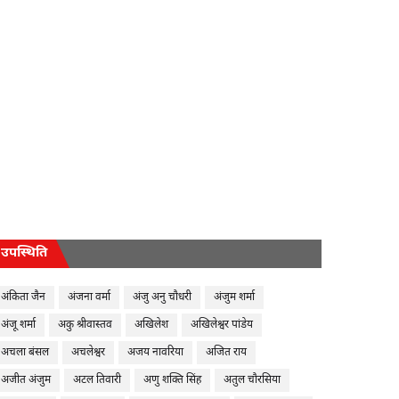
उपस्थिति
अंकिता जैन
अंजना वर्मा
अंजु अनु चौधरी
अंजुम शर्मा
अंजू शर्मा
अकु श्रीवास्तव
अखिलेश
अखिलेश्वर पांडेय
अचला बंसल
अचलेश्वर
अजय नावरिया
अजित राय
अजीत अंजुम
अटल तिवारी
अणु शक्ति सिंह
अतुल चौरसिया