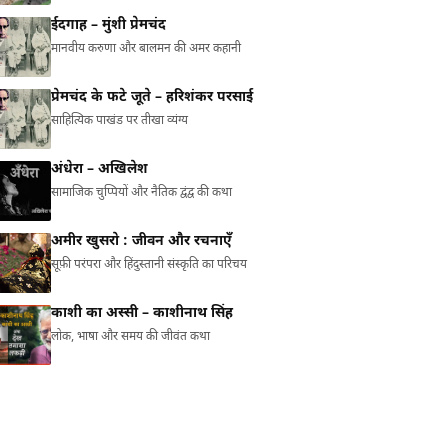
ईदगाह – मुंशी प्रेमचंद
मानवीय करुणा और बालमन की अमर कहानी
प्रेमचंद के फटे जूते – हरिशंकर परसाई
साहित्यिक पाखंड पर तीखा व्यंग्य
अंधेरा – अखिलेश
सामाजिक चुप्पियों और नैतिक द्वंद्व की कथा
अमीर खुसरो : जीवन और रचनाएँ
सूफ़ी परंपरा और हिंदुस्तानी संस्कृति का परिचय
काशी का अस्सी – काशीनाथ सिंह
लोक, भाषा और समय की जीवंत कथा