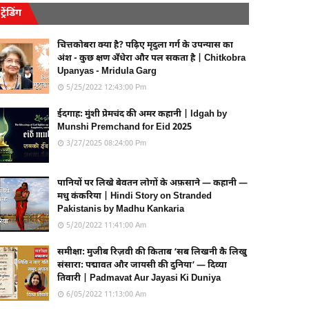
ट्रेंडिंग
चित्तकोबरा क्या है? पढ़िए मृदुला गर्ग के उपन्यास का
अंश - कुछ क्षण अँधेरा और पल सकता है | Chitkobra
Upanyas - Mridula Garg
5/25/2022 12:43:00 Pm
ईदगाह: मुंशी प्रेमचंद की अमर कहानी | Idgah by
Munshi Premchand for Eid 2025
3/27/2025 08:24:00 Pm
पानियों पर लिखे बेवतन लोगों के अफ़साने — कहानी —
मधु कंकरिया | Hindi Story on Stranded
Pakistanis by Madhu Kankaria
5/20/2022 11:41:00 Am
समीक्षा: मुजीब रिज़वी की किताब ‘सब लिखनी कै लिखु
संसारा: पद्मावत और जायसी की दुनिया’ — दिव्या
तिवारी | Padmavat Aur Jayasi Ki Duniya
6/05/2022 11:13:00 Am