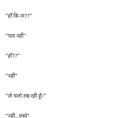
“हाँ कि ना??”
“पता नहीं”
“हाँ??”
“नहीं”
“तो चलो रख रही हूँ।”
“नहीं...रुको”