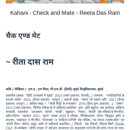
Kahani - Check and Mate - Reeta Das Ram
चैक एण्ड मेट
~ रीता दास राम
कवि / लेखिका / एम.ए., एम फिल, पी.एच.डी. (हिन्दी) मुंबई विश्वविद्यालय, मुंबई
प्रकाशित पुस्तक: “हिंदी उपन्यासों में मुंबई” 2023 (अनंग प्रकाशन, दिल्ली), / उपन्यास : “पच्चीकारियों के
दरकते अक्स” 2023, (वैभव प्रकाशन, रायपुर) / कहानी संग्रह: “समय जो रुकता नहीं” 2021 (वैभव
प्रकाशन, रायपुर) / कविता संग्रह: 1 “गीली मिट्टी के रूपाकार” 2016 (हिन्द युग्म प्रकाशन) 2. “तृष्णा”
2012 (अनंग प्रकाशन). विभिन्न पत्रिकाओं में कविताएं प्रकाशित: ‘हंस’, कृति बहुमत, नया ज्ञानोदय, साहित्य
सरस्वती, ‘दस्तावेज़’, ‘आजकल’, ‘वागर्थ’, ‘पाखी’, ‘शुक्रवार’, ‘निकट’, ‘लमही’ वेब-पत्रिका/ई-मैगज़ीन/
ब्लॉग/पोर्टल- ‘पहचान’ 2021, ‘मृदंग’ अगस्त 2020 ई पत्रिका, ‘मिडियावाला’ पोर्टल ‘बिजूका’ ब्लॉग व
वाट्सप, ‘शब्दांकन’ ई मैगजीन, ‘रचनाकार’ व ‘साहित्य रागिनी’ वेब पत्रिका, ‘नव प्रभात टाइम्स.कॉम’ एवं
‘स्टोरी मिरर’ पोर्टल, समूह आदि में कविताएँ प्रकाशित। / रेडिओ : वेब रेडिओ ‘रेडिओ सिटी (Radio
City)’ के कार्यक्रम ‘ओपेन माइक’ में कई बार काव्यपाठ एवं अमृतलाल नागरजी की व्यंग्य रचना का पाठ।