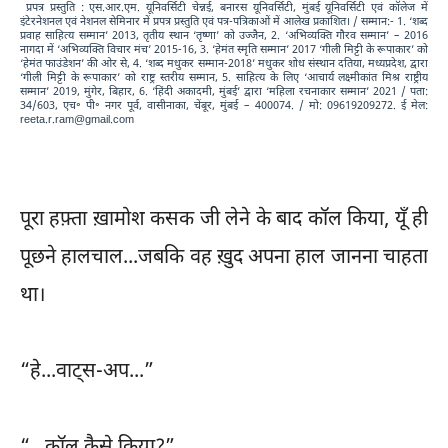
प्रपत्र प्रस्तुति : एस.आर.एम. यूनिवर्सिटी चेन्नई, बनारस यूनिवर्सिटी, मुंबई यूनिवर्सिटी एवं कॉलेज में
इंटेरनेशनल एवं नेशनल सेमिनार में प्रपत्र प्रस्तुति एवं पत्र-पत्रिकाओं में आलेख प्रकाशित। / सम्मान:- 1. ‘शब्द
प्रवाह साहित्य सम्मान’ 2013, तृतीय स्थान ‘तृष्णा’ को उज्जैन, 2. ‘अभिव्यक्ति गौरव सम्मान’ – 2016
नागदा में ‘अभिव्यक्ति विचार मंच’ 2015-16, 3. ‘हेमंत स्मृति सम्मान’ 2017 ‘गीली मिट्टी के रूपाकार’ को
‘हेमंत फाउंडेशन’ की ओर से, 4. ‘शब्द मधुकर सम्मान-2018’ मधुकर शोध संस्थान दतिया, मध्यप्रदेश, द्वारा
‘गीली मिट्टी के रूपाकार’ को राष्ट्र स्तरीय सम्मान, 5. साहित्य के लिए ‘आचार्य लक्ष्मीकांत मिश्र राष्ट्रीय
सम्मान’ 2019, मुंगेर, बिहार, 6. ‘हिंदी अकादमी, मुंबई’ द्वारा ‘महिला रचनाकार सम्मान’ 2021 /
पता
:
34/603, एच॰ पी॰ नगर पूर्व, वासीनाका, चेंबूर, मुंबई – 400074. /
मो
: 09619209272.
ई मेल
:
reeta.r.ram@gmail.com
पूरा हफ़्ता ख़ामोश कसक जी लेने के बाद कॉल किया, यूँ ही
पूछने हालचाल...जबकि वह ख़ुद अपना हाल जानना चाहता
था।
“हे...वाट्स-अप...”