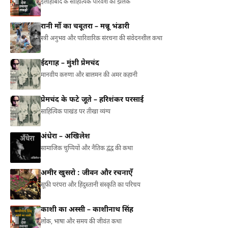
इलाहाबाद के साहित्यिक परिवेश की झलक
रानी माँ का चबूतरा – मन्नू भंडारी
स्त्री अनुभव और पारिवारिक संरचना की संवेदनशील कथा
ईदगाह – मुंशी प्रेमचंद
मानवीय करुणा और बालमन की अमर कहानी
प्रेमचंद के फटे जूते – हरिशंकर परसाई
साहित्यिक पाखंड पर तीखा व्यंग्य
अंधेरा – अखिलेश
सामाजिक चुप्पियों और नैतिक द्वंद्व की कथा
अमीर खुसरो : जीवन और रचनाएँ
सूफ़ी परंपरा और हिंदुस्तानी संस्कृति का परिचय
काशी का अस्सी – काशीनाथ सिंह
लोक, भाषा और समय की जीवंत कथा