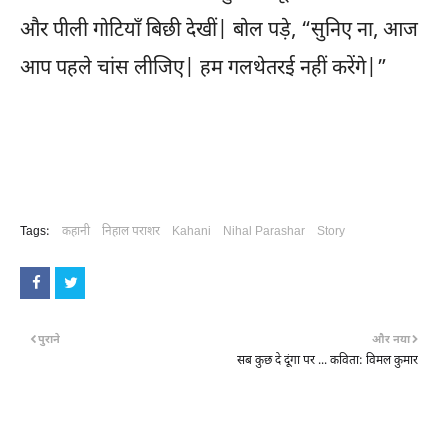
और पीली गोटियाँ बिछी देखीं| बोल पड़े, “सुनिए ना, आज
आप पहले चांस लीजिए| हम गलथेतरई नहीं करेंगे|”
Tags:
कहानी
निहाल पराशर
Kahani
Nihal Parashar
Story
पुराने
और नया
सब कुछ दे दूंगा पर ... कविता: विमल कुमार