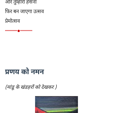
और तुम्हारा हँसना
फिर बन जाएगा उत्सव
प्रेमोत्सव
┉┉┉┉●┉┉┉┉
प्रणय को नमन
(मांडू के खंडहरों को देखकर )