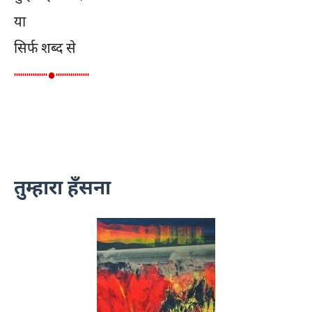
या
सिर्फ शब्द से
┉┉┉┉●┉┉┉┉
तुम्हारा हँसना