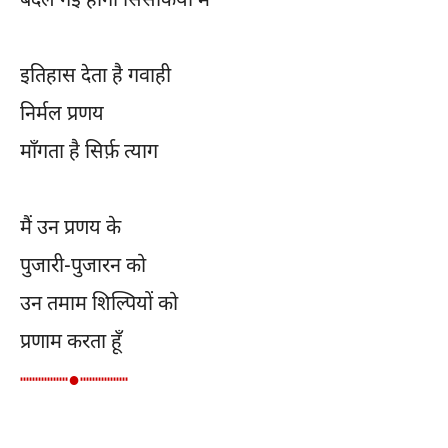
बदल गई होगी सिसकियों में
इतिहास देता है गवाही
निर्मल प्रणय
माँगता है सिर्फ़ त्याग
मैं उन प्रणय के
पुजारी-पुजारन को
उन तमाम शिल्पियों को
प्रणाम करता हूँ
┉┉┉┉●┉┉┉┉