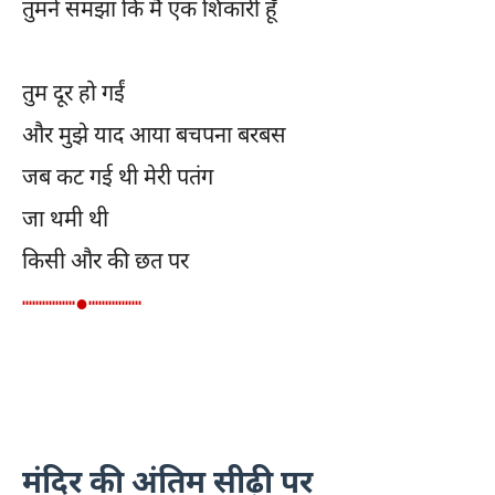
तुमने समझा कि मैं एक शिकारी हूँ
तुम दूर हो गईं
और मुझे याद आया बचपना बरबस
जब कट गई थी मेरी पतंग
जा थमी थी
किसी और की छत पर
┉┉┉┉●┉┉┉┉
मंदिर की अंतिम सीढ़ी पर