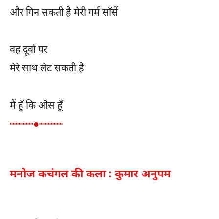
और गिन सकती है मेरी गर्म साँसें
वह दूर्वा पर
मेरे साथ लेट सकती है
मैं हूँ कि ऒस हूँ
┉┉┉┉●┉┉┉┉
मनोज कचंगल की कला : कुमार अनुपम