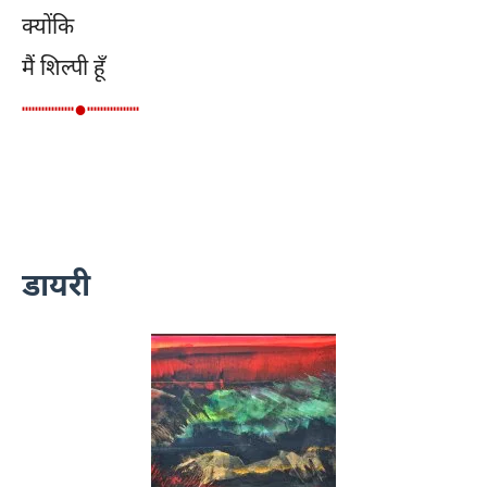
क्योंकि
मैं शिल्पी हूँ
┉┉┉┉●┉┉┉┉
डायरी