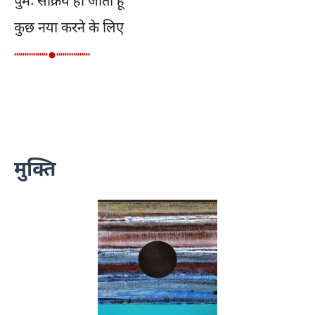
पुमः सक्रिय हो जाता हूँ
कुछ नया करने के लिए
┉┉┉┉●┉┉┉┉
मुक्ति