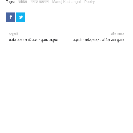
Tags:
कविता
मनोज कचंगल
Manoj Kachangal
Poetry
पुराने
और नया
मनोज कचंगल की कला : कुमार अनुपम
कहानी : सफ़ेद चादर - अनिल प्रभा कुमार