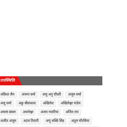
उपस्थिति
अंकिता जैन
अंजना वर्मा
अंजु अनु चौधरी
अंजुम शर्मा
अंजू शर्मा
अकु श्रीवास्तव
अखिलेश
अखिलेश्वर पांडेय
अचला बंसल
अचलेश्वर
अजय नावरिया
अजित राय
अजीत अंजुम
अटल तिवारी
अणु शक्ति सिंह
अतुल चौरसिया