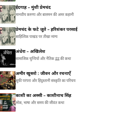
ईदगाह – मुंशी प्रेमचंद
मानवीय करुणा और बालमन की अमर कहानी
प्रेमचंद के फटे जूते – हरिशंकर परसाई
साहित्यिक पाखंड पर तीखा व्यंग्य
अंधेरा – अखिलेश
सामाजिक चुप्पियों और नैतिक द्वंद्व की कथा
अमीर खुसरो : जीवन और रचनाएँ
सूफ़ी परंपरा और हिंदुस्तानी संस्कृति का परिचय
काशी का अस्सी – काशीनाथ सिंह
लोक, भाषा और समय की जीवंत कथा