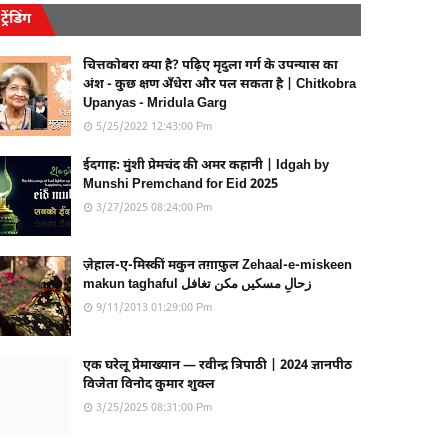
ट्रेंडिंग
चित्तकोबरा क्या है? पढ़िए मृदुला गर्ग के उपन्यास का
अंश - कुछ क्षण अँधेरा और पल सकता है | Chitkobra
Upanyas - Mridula Garg
5/25/2022 12:43:00 Pm
ईदगाह: मुंशी प्रेमचंद की अमर कहानी | Idgah by
Munshi Premchand for Eid 2025
3/27/2025 08:24:00 Pm
ज़ेहाल-ए-मिस्कीं मकुन तग़ाफ़ुल Zehaal-e-miskeen
makun taghaful زحالِ مسکیں مکن تغافل
9/11/2013 01:29:00 Pm
एक घरेलू प्रेमाख्यान — रवीन्द्र त्रिपाठी | 2024 ज्ञानपीठ
विजेता विनोद कुमार शुक्ल
3/25/2025 08:31:00 Pm