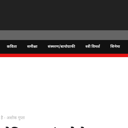
कविता
समीक्षा
संस्मरण/बायोग्राफी
स्त्री विमर्श
सिनेमा
े है - अशोक गुप्ता