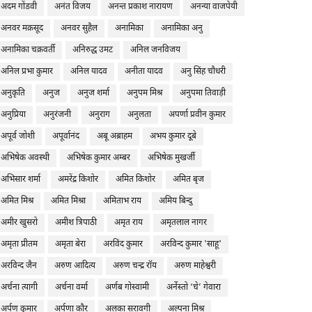
अदम गोंडवी
अनंत विजय
अनन्त प्रकाश नारायण
अनन्या वाजपेयी
अनवर मक़सूद
अनवर सुहैल
अनामिका
अनामिका अनु
अनामिका चक्रवर्ती
अनिरुद्ध उमट
अनिल जनविजय
अनिल प्रभा कुमार
अनिल यादव
अनीता यादव
अनु सिंह चौधरी
अनुकृति
अनुज
अनुज शर्मा
अनुपम मिश्र
अनुपमा तिवाड़ी
अनुप्रिया
अनुरंजनी
अनुराग
अनुलता
अपर्णा प्रवीन कुमार
अपूर्व जोशी
अपूर्वानंद
अबू अब्राहम
अभय कुमार दूबे
अभिषेक अवस्थी
अभिषेक कुमार अम्बर
अभिषेक मुखर्जी
अभिसार शर्मा
अमरेंद्र किशोर
अमित किशोर
अमित बृज
अमित मिश्र
अमित मिश्रा
अमिताभ राय
अमिय बिन्दु
अमीर खुसरो
अमीश त्रिपाठी
अमृत राय
अमृतलाल नागर
अमृता प्रीतम
अमृता बेरा
अरविंद कुमार
अरविन्द कुमार 'साहू'
अरविन्द जैन
अरुण आदित्य
अरुण चन्द्र रॉय
अरुण माहेश्वरी
अर्चना त्यागी
अर्चना वर्मा
अर्णब गोस्वामी
अर्नेस्तो ‘चे’ गेवारा
अर्पण कुमार
अर्पणा कौर
अलका सरावगी
अल्पना मिश्र