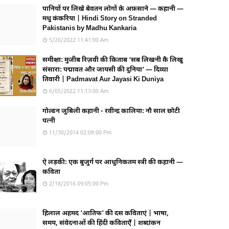
पानियों पर लिखे बेवतन लोगों के अफ़साने — कहानी —
मधु कंकरिया | Hindi Story on Stranded
Pakistanis by Madhu Kankaria
5/20/2022 11:41:00 Am
समीक्षा: मुजीब रिज़वी की किताब ‘सब लिखनी कै लिखु
संसारा: पद्मावत और जायसी की दुनिया’ — दिव्या
तिवारी | Padmavat Aur Jayasi Ki Duniya
6/05/2022 11:13:00 Am
गोल्डन जुबिली कहानी - रवीन्द्र कालिया: नौ साल छोटी
पत्नी
11/30/2014 02:08:00 Pm
ऐ लड़की: एक बुजुर्ग पर आधुनिकतम स्त्री की कहानी —
कविता
2/18/2016 09:05:00 Pm
हिलाल अहमद 'आतिफ' की दस कविताएं | भाषा,
समय, संवेदनाओं की हिंदी कविताएँ | शब्दांकन