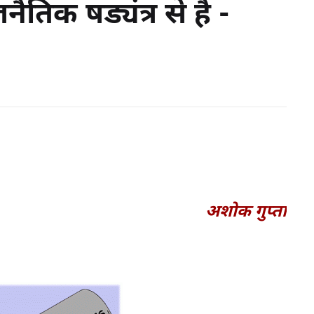
नैतिक षड्यंत्र से है -
अशोक गुप्ता