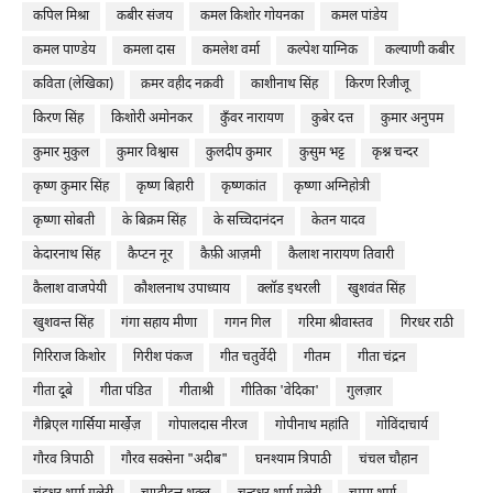
कपिल मिश्रा
कबीर संजय
कमल किशोर गोयनका
कमल पांडेय
कमल पाण्डेय
कमला दास
कमलेश वर्मा
कल्पेश याग्निक
कल्याणी कबीर
कविता (लेखिका)
क़मर वहीद नक़वी
काशीनाथ सिंह
किरण रिजीजू
किरण सिंह
किशोरी अमोनकर
कुँवर नारायण
कुबेर दत्त
कुमार अनुपम
कुमार मुकुल
कुमार विश्वास
कुलदीप कुमार
कुसुम भट्ट
कृश्न चन्दर
कृष्ण कुमार सिंह
कृष्ण बिहारी
कृष्णकांत
कृष्णा अग्निहोत्री
कृष्णा सोबती
के बिक्रम सिंह
के सच्चिदानंदन
केतन यादव
केदारनाथ सिंह
कैप्टन नूर
कैफ़ी आज़मी
कैलाश नारायण तिवारी
कैलाश वाजपेयी
कौशलनाथ उपाध्याय
क्लॉड इथरली
खुशवंत सिंह
खुशवन्त सिंह
गंगा सहाय मीणा
गगन गिल
गरिमा श्रीवास्तव
गिरधर राठी
गिरिराज किशोर
गिरीश पंकज
गीत चतुर्वेदी
गीतम
गीता चंद्रन
गीता दूबे
गीता पंडित
गीताश्री
गीतिका 'वेदिका'
गुलज़ार
गैब्रिएल गार्सिया मार्खे़ज़
गोपालदास नीरज
गोपीनाथ महांति
गोविंदाचार्य
गौरव त्रिपाठी
गौरव सक्सेना "अदीब"
घनश्याम त्रिपाठी
चंचल चौहान