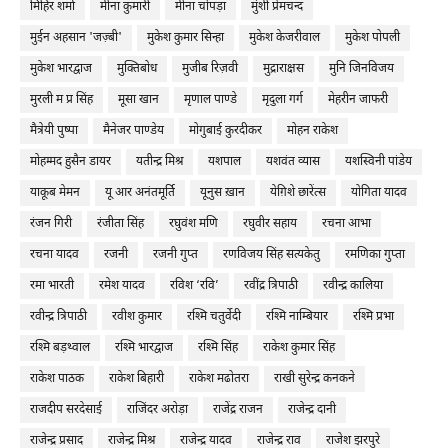
मिहिर शर्मा
मीना कुमारी
मीना चोपड़ा
मुंशी प्रेमचन्द
मुईन अहसान 'जज़्बी'
मुकेश कुमार सिन्हा
मुकेश केजरीवाल
मुकेश पोपली
मुकेश भारद्वाज
मुक्तिबोध
मुजीब रिज़वी
मुद्राराक्षस
मुनि जिनविजय
मुरली म प्र सिंह
मूसा खान
मृणाल पाण्डे
मृदुला गर्ग
मेहरीन जाफरी
मैत्रेयी पुष्पा
मैनेजर पाण्डेय
मोगुबाई कुरदीकर
मोहन राकेश
मोहम्मद हुसैन डायर
यतीन्द्र मिश्र
यशपाल
यशवंत व्यास
यशस्विनी पांडेय
याकूब मेमन
यू आर अनंतमूर्ति
यूनुस ख़ान
येग़िशे छारेंत्स
योगिता यादव
रंजन गिरी
रंजीता सिंह
रघुवंश मणि
रघुवीर सहाय
रचना आभा
रचना यादव
रजनी
रजनी गुप्त
रणविजय सिंह सत्यकेतु
रमणिका गुप्ता
रमा भारती
रमेश यादव
रविश ‘रवि’
रवींद्र त्रिपाठी
रवीन्द्र कालिया
रवीन्द्र त्रिपाठी
रवीश कुमार
रश्मि चतुर्वेदी
रश्मि नाम्बियार
रश्मि प्रभा
रश्मि बड़थ्वाल
रश्मि भारद्वाज
रश्मि सिंह
राकेश कुमार सिंह
राकेश पाठक
राकेश बिहारी
राकेश मढोतरा
राखी सुरेन्द्र कनकने
राजदीप सरदेसाई
राजिंदर अरोड़ा
राजेंद्र राजन
राजेन्द्र दानी
राजेन्द्र प्रसाद
राजेन्द्र मिश्र
राजेन्द्र यादव
राजेन्द्र राव
राजेश झरपुरे