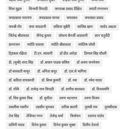
चंद्रधर शर्मा गुलेरी
चण्डीदत्त शुक्ल
चन्द्रधर शर्मा गुलेरी
चम्पा शर्मा
चित्रा मुद्गल
चिन्मयी त्रिपाठी
जगदम्बा प्रसाद दीक्षित
जयंती रंगनाथन
जयप्रकाश नारायण
जयप्रकाश मानस
जयशंकर
जयशंकर प्रसाद
जयश्री रॉय
जया जादवानी
ज़किया ज़ुबैरी
जाज़िब ख़ान
जावेद अख़्तर
जितेन्द्र श्रीवास्तव
जैनेन्द्र कुमार
जोशना बैनर्जी आडवानी
ज्ञान चतुर्वेदी
ज्ञानरंजन
ज्योति चावला
ज्योति श्रीवास्तव
ज्योतिष जोशी
टि्वंकल रक्षिता
टी.एन. लालानी
ड़ॉ प्रीत अरोड़ा
डिम्पल सिंह चौधरी
डॅा. (सुश्री) शरद सिंह
डॉ .बच्चन पाठक सलिल
डॉ अजय जनमेजय
डॉ सरस्वती माथुर
डॉ. अनिता कपूर
डॉ. एल.जे भागिया
डॉ. कविता वाचक्नवी
डॉ. बिभा कुमारी
डॉ. रमा
डॉ. रमेश यादव
डॉ. रश्मि
डॉ. राजेन्द्र नाथ त्रिपाठी
डॉ. वागीश सारस्वत
डॉ. विन्ध्यमणि
डॉ. शिव कुमार मिश्र
डॉ. सुनीता
तरुण भटनागर
तरुण विजय
तसलीमा नसरीन
तहसीन मुनव्वर
तारिक छतारी
तुलसी राम
तुलसीदास
तेज सिंह
तेजिन्दर गगन
तेजेन्द्र शर्मा
त्रिलोचन
दयानंद पांडेय
दामिनी यादव
दिनेश कुमार
दिनेश कुमार शुक्ल
दिलीप तेतरवे