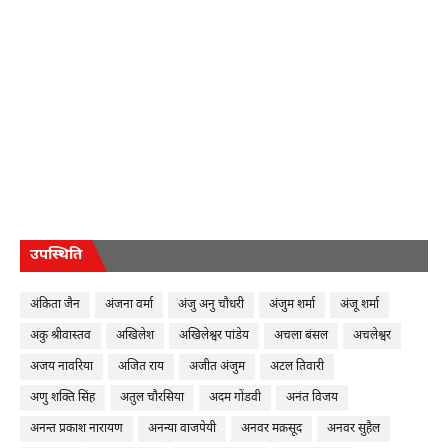
उपस्थिति
अंकिता जैन
अंजना वर्मा
अंजु अनु चौधरी
अंजुम शर्मा
अंजू शर्मा
अकु श्रीवास्तव
अखिलेश
अखिलेश्वर पांडेय
अचला बंसल
अचलेश्वर
अजय नावरिया
अजित राय
अजीत अंजुम
अटल तिवारी
अणु शक्ति सिंह
अतुल चौरसिया
अदम गोंडवी
अनंत विजय
अनन्त प्रकाश नारायण
अनन्या वाजपेयी
अनवर मक़सूद
अनवर सुहैल