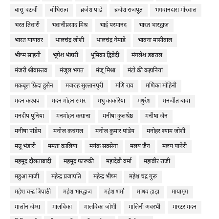
बासु चटर्जी
बोधिसत्व
ब्रजेश पांडे
ब्रजेश राजपूत
भगवानदास मोरवाल
भरत तिवारी
भवानीप्रसाद मिश्र
भाई परमानंद
भारत भारद्वाज
भारत यायावर
भालचंद्र जोशी
भालचंद्र नेमाडे
भावना मासीवाल
भीष्म साहनी
भूपेश भंडारी
भूमिका द्विवेदी
मंगलेश डबराल
मंजरी श्रीवास्तव
मंजुल भगत
मंजू मिश्रा
मंटो की कहानियां
मक़बूल फ़िदा हुसैन
मजरुह सुल्तानपुरी
मणि राव
मणिका मोहिनी
मदन कश्यप
मदन मोहन समर
मधु कांकरिया
मधुरेश
मनजीत बावा
मनदीप पूनिया
मनमोहन कसाना
मनीषा कुलश्रेष्ठ
मनीषा जैन
मनीषा पांडेय
मनोज कचंगल
मनोज कुमार पांडेय
मनोहर श्याम जोशी
मन्नू भंडारी
ममता कालिया
मयंक सक्सेना
मलय जैन
मलय पानेरी
महमूद दौलताबादी
महमूद फारूकी
महादेवी वर्मा
महावीर राजी
महुआ माजी
महेन्द्र प्रजापति
महेन्द्र भीष्म
महेश चंद्र गुरू
महेश चन्द्र त्रिपाठी
महेश भारद्वाज
महेश शर्मा
माधव हाड़ा
मायामृग
मार्लोन जेम्स
मालविका
मालविका जोशी
मालिनी अवस्थी
मास्टर मदन