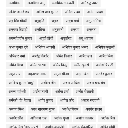
अनामिका
अनामिका अनु
अनामिका चक्रवर्ती
अनिरुद्ध उमट
अनिल जनविजय
अनिल प्रभा कुमार
अनिल यादव
अनीता यादव
अनु सिंह चौधरी
अनुकृति
अनुज
अनुज शर्मा
अनुपम मिश्र
अनुपमा तिवाड़ी
अनुप्रिया
अनुरंजनी
अनुराग
अनुलता
अपर्णा प्रवीन कुमार
अपूर्व जोशी
अपूर्वानंद
अबू अब्राहम
अभय कुमार दूबे
अभिषेक अवस्थी
अभिषेक कुमार अम्बर
अभिषेक मुखर्जी
अभिसार शर्मा
अमरेंद्र किशोर
अमित किशोर
अमित बृज
अमित मिश्र
अमित मिश्रा
अमिताभ राय
अमिय बिन्दु
अमीर खुसरो
अमीश त्रिपाठी
अमृत राय
अमृतलाल नागर
अमृता प्रीतम
अमृता बेरा
अरविंद कुमार
अरविन्द कुमार 'साहू'
अरविन्द जैन
अरुण आदित्य
अरुण चन्द्र रॉय
अरुण माहेश्वरी
अर्चना त्यागी
अर्चना वर्मा
अर्णब गोस्वामी
अर्नेस्तो ‘चे’ गेवारा
अर्पण कुमार
अर्पणा कौर
अलका सरावगी
अल्पना मिश्र
अवध नारायण मुद्गल
अवधेश निगम
अवधेश प्रधान
अवधेश प्रीत
अविनाश दास
अशोक गुप्ता
अशोक चक्रधर
अशोक मिश्र
अशोक मिश्र (बलरामपुर)
अशोक वाजपेयी
अशोक सेकसरिया
अश्विन सांघी