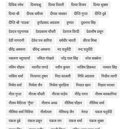
दिविक रमेश
दिव्यचक्षु
दिव्या तिवारी
दिव्या विजय
दिव्या शुक्ला
दिव्या श्री
दीपक धमीजा
दीपक भास्कर
दीप्ति गुप्ता
दीप्ति दुबे
दीप्ति श्री ‘पाठक’
दुर्गाप्रसाद अग्रवाल
दुष्यंत
दूधनाथ सिंह
देवदत्त पट्टनायक
देवप्रकाश चौधरी
देवराज विरदी
देवाशीष प्रसून
देवी नागरानी
देवेश पथ सारिया
धर्मवीर भारती
धीरज मिश्रा
धीरेंद्र अस्थाना
धीरेन्द्र अस्थाना
नंद चतुर्वेदी
नन्द चतुर्वेदी
नबारुण भट्टाचार्या
नमिता गोखले
नरेंद्र पाल सिंह
नरेश सक्सेना
नलिन चौहान
नवनीत पाण्डे
नवीन कुमार
नाज़िम हिकमत
नामवर सिंह
नासिरा शर्मा
नित्यानंद तुषार
निदा फ़ाज़ली
निधि अग्रवाल
निधीश त्यागी
निर्मल वर्मा
निर्मला जैन
निर्मला भुराड़िया
निशात खान
निहाल पराशर
नीता गुप्ता
नीरजा चौधरी
नीरजा पांडेय
नीरेंद्र नागर
नीलम मलकानिया
नीलम मैदीरत्ता 'गुँचा'
नीलाभ अश्क
नीलिमा चौहान
नीलिमा शर्मा
नीलिमा शर्मा निविया
नीलोत्पल
नेमिचन्द्र जैन
नेरुदा
पंकज चतुर्वेदी
पंकज दुबे
पंकज प्रसून
पंकज राग
पंकज शर्मा
पंकज शुक्ल