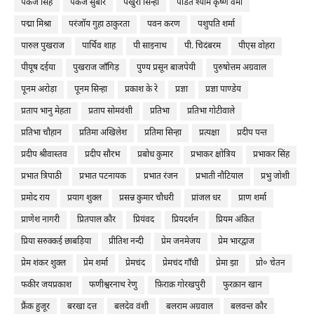
पंकज सिंह
पंकज सुबीर
पंखुरी सिन्हा
पंडित श्याम कृष्ण वर्मा
पद्मा मिश्रा
परंजॉय गुहा ठाकुरता
पवन करण
पशुपति शर्मा
पारुल पुखराज
पार्थिव शाह
पी साइनाथ
पी. चिदंबरम
पीएस वोहरा
पीयूष दईया
पुखराज जाँगिड़
पुण्य प्रसून बाजपेयी
पुरुषोत्तम अग्रवाल
पूनम अरोड़ा
पूनम सिन्हा
प्रकाश के रे
प्रज्ञा
प्रज्ञा पाण्डेय
प्रताप भानु मेहता
प्रताप सोमवंशी
प्रतिभा
प्रतिभा गोटीवाले
प्रतिभा चौहान
प्रतिमा अखिलेश
प्रतिमा सिन्हा
प्रत्यक्षा
प्रदीप पन्त
प्रदीप श्रीवास्तव
प्रदीप सौरभ
प्रबोध कुमार
प्रभाकर क्षोत्रिय
प्रभाकर सिंह
प्रभात त्रिपाठी
प्रभात पटनायक
प्रभात रंजन
प्रभाती नौटियाल
प्रभु जोशी
प्रमोद राय
प्रयाग शुक्ल
प्रसन्न कुमार चौधरी
प्रांजल धर
प्राण शर्मा
प्राणेश नागरी
प्रितपाल कौर
प्रियंवद
प्रियदर्शन
प्रियम अंकित
प्रिया सरुक्कई छाबड़िया
प्रीतिश नन्दी
प्रेम जनमेजय
प्रेम भारद्वाज
प्रेम शंकर शुक्ल
प्रेम शर्मा
प्रेमचंद
प्रेमचंद गाँधी
प्रेमा झा
प्रो० चेतन
फकीर जयप्रकाश
फणीश्वरनाथ रेणु
फ़िराक़ गोरखपुरी
फुरक़ान खान
फ्रैंक हुजूर
बरखा दत्त
बलदेव वंशी
बलराम अग्रवाल
बलवन्त कौर