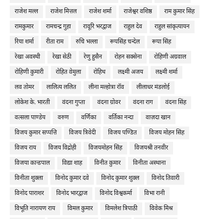
राजेश मल्ल
राजेश मित्तल
राजेश शर्मा
राजेश्वर वशिष्ठ
राम कुमार सिंह
रामकुमार
रामचन्द्र गुहा
रावूरि भरद्वाज
राहुल देव
राहुल सांकृत्यायन
रिया शर्मा
रीता राम
रुचि भल्ला
रूपसिंह चन्देल
रूपा सिंह
रेखा अवस्थी
रेखा सेठी
रेणु हुसैन
रोहन सक्सेना
रोहिणी अग्रवाल
रोहिणी कुमारी
रोहित वेमुला
रोहिथ
लक्ष्मी अजय
लक्ष्मी शर्मा
लव तोमर
लालित्य ललित
लीना मल्होत्रा रॉव
लीलाधर मंडलोई
लोकेश के. भारती
वंदना गुप्ता
वंदना ग्रोवर
वंदना राग
वंदना सिंह
वत्सला पाण्डेय
वरुण
वर्णिका
वर्तिका नन्दा
वाज़दा खान
विजय कुमार सप्पत्ति
विजय त्रिवेदी
विजय पण्डित
विजय मोहन सिंह
विजय राय
विजय विद्रोही
विजयमोहन सिंह
विजयश्री तनवीर
विजया कान्डपाल
विद्या शाह
विनीत कुमार
विनीता अस्थाना
विनीता शुक्ला
विनोद कुमार दवे
विनोद कुमार शुक्ल
विनोद तिवारी
विनोद पाराशर
विनोद भारद्वाज
विनोद विश्वकर्मा
विभा रानी
विभूति नारायण राय
विमल कुमार
विमलेश त्रिपाठी
विवेक मिश्र