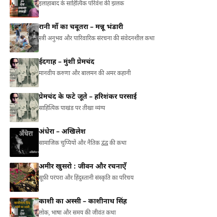
इलाहाबाद के साहित्यिक परिवेश की झलक
रानी माँ का चबूतरा – मन्नू भंडारी
स्त्री अनुभव और पारिवारिक संरचना की संवेदनशील कथा
ईदगाह – मुंशी प्रेमचंद
मानवीय करुणा और बालमन की अमर कहानी
प्रेमचंद के फटे जूते – हरिशंकर परसाई
साहित्यिक पाखंड पर तीखा व्यंग्य
अंधेरा – अखिलेश
सामाजिक चुप्पियों और नैतिक द्वंद्व की कथा
अमीर खुसरो : जीवन और रचनाएँ
सूफ़ी परंपरा और हिंदुस्तानी संस्कृति का परिचय
काशी का अस्सी – काशीनाथ सिंह
लोक, भाषा और समय की जीवंत कथा