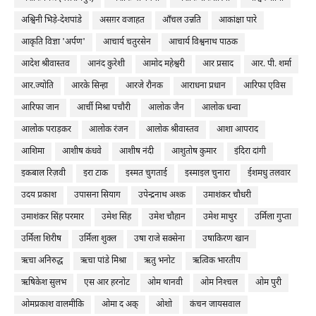
अश्विनी भिड़े-देशपांडे
असग़र वजाहत
आँचल उन्नति
आकांक्षा पारे
आकृति विज्ञा 'अर्पण'
आचार्य चतुरसेन
आचार्य विश्वनाथ पाठक
आदेश श्रीवास्तव
आनंद कुरेशी
आमोद महेश्वरी
आर प्रसाद
आर. पी. शर्मा
आर.ज्योति
आरके सिन्हा
आरजे रौनक
आराधना प्रधान
आरिफा एविस
आरिफा जान
आर्ची मिश्रा पचौरी
आलोक जैन
आलोक धन्वा
आलोक पराड़कर
आलोक रंजन
आलोक श्रीवास्तव
आशा आपराद
आशिमा
आशीष कंधवे
आशीष नंदी
आशुतोष कुमार
इंदिरा दांगी
इकबाल रिज़वी
इरा टाक
इस्मत चुगताई
इस्माइल चुनारा
ईशमधु तलवार
उदय प्रकाश
उपासना सियाग
उपेन्द्रनाथ अश्क
उमाशंकर चौधरी
उमाशंकर सिंह परमार
उमेश सिंह
उमेश चौहान
उमेश माथुर
उर्मिला गुप्ता
उर्मिला शिरीष
उर्मिला शुक्ल
उषा राजे सक्सेना
उषाकिरण खान
ऋचा अनिरुद्ध
ऋचा पांडे मिश्रा
ऋतु भनोट
ऋत्विक भारतीय
ऋषिकेश सुलभ
एस आर हरनोट
ओम थानवी
ओम निश्‍चल
ओम पुरी
ओमप्रकाश वालमीकि
ओमा द अक्
ओशो
कंचन जायसवाल