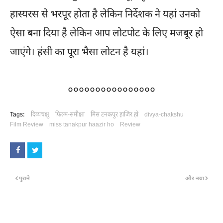
हास्यरस से भरपूर होता है लेकिन निर्देशक ने यहां उनको
ऐसा बना दिया है लेकिन आप लोटपोट के लिए मजबूर हो
जाएंगे। हंसी का पूरा भैसा लोटन है यहां।
००००००००००००००००
Tags:
दिव्यचक्षु
फिल्म-समीक्षा
मिस टनकपुर हाजिर हो
divya-chakshu
Film Review
miss tanakpur haazir ho
Review
पुराने
और नया