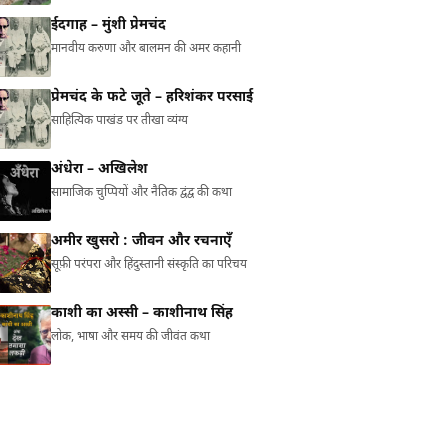
ईदगाह – मुंशी प्रेमचंद
मानवीय करुणा और बालमन की अमर कहानी
प्रेमचंद के फटे जूते – हरिशंकर परसाई
साहित्यिक पाखंड पर तीखा व्यंग्य
अंधेरा – अखिलेश
सामाजिक चुप्पियों और नैतिक द्वंद्व की कथा
अमीर खुसरो : जीवन और रचनाएँ
सूफ़ी परंपरा और हिंदुस्तानी संस्कृति का परिचय
काशी का अस्सी – काशीनाथ सिंह
लोक, भाषा और समय की जीवंत कथा