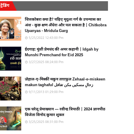
ट्रेंडिंग
चित्तकोबरा क्या है? पढ़िए मृदुला गर्ग के उपन्यास का
अंश - कुछ क्षण अँधेरा और पल सकता है | Chitkobra
Upanyas - Mridula Garg
5/25/2022 12:43:00 Pm
ईदगाह: मुंशी प्रेमचंद की अमर कहानी | Idgah by
Munshi Premchand for Eid 2025
3/27/2025 08:24:00 Pm
ज़ेहाल-ए-मिस्कीं मकुन तग़ाफ़ुल Zehaal-e-miskeen
makun taghaful زحالِ مسکیں مکن تغافل
9/11/2013 01:29:00 Pm
एक घरेलू प्रेमाख्यान — रवीन्द्र त्रिपाठी | 2024 ज्ञानपीठ
विजेता विनोद कुमार शुक्ल
3/25/2025 08:31:00 Pm