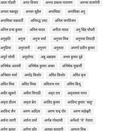
अदम गोंडवी
अनंत विजय
अनन्त प्रकाश नारायण
अनन्या वाजपेयी
अनवर मक़सूद
अनवर सुहैल
अनामिका
अनामिका अनु
अनामिका चक्रवर्ती
अनिरुद्ध उमट
अनिल जनविजय
अनिल प्रभा कुमार
अनिल यादव
अनीता यादव
अनु सिंह चौधरी
अनुकृति
अनुज
अनुज शर्मा
अनुपम मिश्र
अनुपमा तिवाड़ी
अनुप्रिया
अनुरंजनी
अनुराग
अनुलता
अपर्णा प्रवीन कुमार
अपूर्व जोशी
अपूर्वानंद
अबू अब्राहम
अभय कुमार दूबे
अभिषेक अवस्थी
अभिषेक कुमार अम्बर
अभिषेक मुखर्जी
अभिसार शर्मा
अमरेंद्र किशोर
अमित किशोर
अमित बृज
अमित मिश्र
अमित मिश्रा
अमिताभ राय
अमिय बिन्दु
अमीर खुसरो
अमीश त्रिपाठी
अमृत राय
अमृतलाल नागर
अमृता प्रीतम
अमृता बेरा
अरविंद कुमार
अरविन्द कुमार 'साहू'
अरविन्द जैन
अरुण आदित्य
अरुण चन्द्र रॉय
अरुण माहेश्वरी
अर्चना त्यागी
अर्चना वर्मा
अर्णब गोस्वामी
अर्नेस्तो ‘चे’ गेवारा
अर्पण कुमार
अर्पणा कौर
अलका सरावगी
अल्पना मिश्र