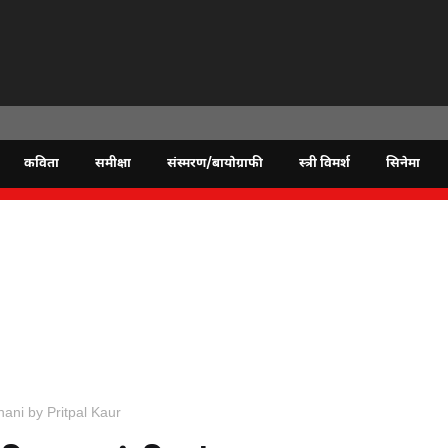
कविता
समीक्षा
संस्मरण/बायोग्राफी
स्त्री विमर्श
सिनेमा
ahani by Pritpal Kaur