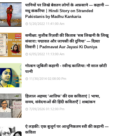
पानियों पर लिखे बेवतन लोगों के अफ़साने — कहानी —
मधु कंकरिया | Hindi Story on Stranded
Pakistanis by Madhu Kankaria
5/20/2022 11:41:00 Am
समीक्षा: मुजीब रिज़वी की किताब ‘सब लिखनी कै लिखु
संसारा: पद्मावत और जायसी की दुनिया’ — दिव्या
तिवारी | Padmavat Aur Jayasi Ki Duniya
6/05/2022 11:13:00 Am
गोल्डन जुबिली कहानी - रवीन्द्र कालिया: नौ साल छोटी
पत्नी
11/30/2014 02:08:00 Pm
हिलाल अहमद 'आतिफ' की दस कविताएं | भाषा,
समय, संवेदनाओं की हिंदी कविताएँ | शब्दांकन
7/09/2026 01:12:00 Pm
ऐ लड़की: एक बुजुर्ग पर आधुनिकतम स्त्री की कहानी —
कविता