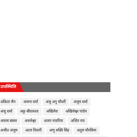
उपस्थिति
अंकिता जैन
अंजना वर्मा
अंजु अनु चौधरी
अंजुम शर्मा
अंजू शर्मा
अकु श्रीवास्तव
अखिलेश
अखिलेश्वर पांडेय
अचला बंसल
अचलेश्वर
अजय नावरिया
अजित राय
अजीत अंजुम
अटल तिवारी
अणु शक्ति सिंह
अतुल चौरसिया