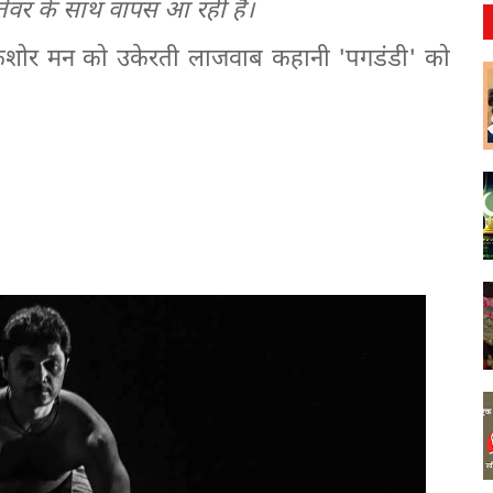
तेवर के साथ वापस आ रही हैं।
. किशोर मन को उकेरती लाजवाब कहानी 'पगडंडी' को