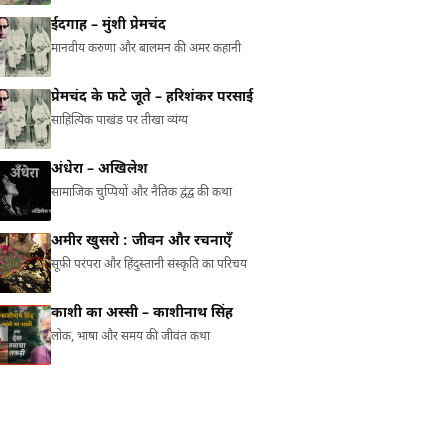
ईदगाह – मुंशी प्रेमचंद
मानवीय करुणा और बालमन की अमर कहानी
प्रेमचंद के फटे जूते – हरिशंकर परसाई
साहित्यिक पाखंड पर तीखा व्यंग्य
अंधेरा – अखिलेश
सामाजिक चुप्पियों और नैतिक द्वंद्व की कथा
अमीर खुसरो : जीवन और रचनाएँ
सूफ़ी परंपरा और हिंदुस्तानी संस्कृति का परिचय
काशी का अस्सी – काशीनाथ सिंह
लोक, भाषा और समय की जीवंत कथा