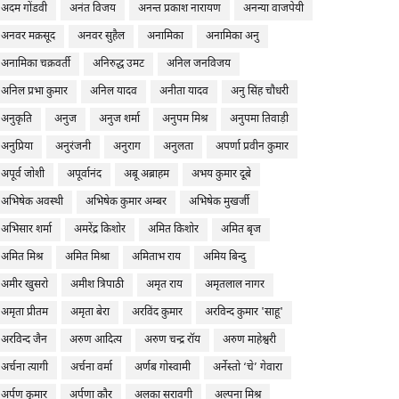
अदम गोंडवी
अनंत विजय
अनन्त प्रकाश नारायण
अनन्या वाजपेयी
अनवर मक़सूद
अनवर सुहैल
अनामिका
अनामिका अनु
अनामिका चक्रवर्ती
अनिरुद्ध उमट
अनिल जनविजय
अनिल प्रभा कुमार
अनिल यादव
अनीता यादव
अनु सिंह चौधरी
अनुकृति
अनुज
अनुज शर्मा
अनुपम मिश्र
अनुपमा तिवाड़ी
अनुप्रिया
अनुरंजनी
अनुराग
अनुलता
अपर्णा प्रवीन कुमार
अपूर्व जोशी
अपूर्वानंद
अबू अब्राहम
अभय कुमार दूबे
अभिषेक अवस्थी
अभिषेक कुमार अम्बर
अभिषेक मुखर्जी
अभिसार शर्मा
अमरेंद्र किशोर
अमित किशोर
अमित बृज
अमित मिश्र
अमित मिश्रा
अमिताभ राय
अमिय बिन्दु
अमीर खुसरो
अमीश त्रिपाठी
अमृत राय
अमृतलाल नागर
अमृता प्रीतम
अमृता बेरा
अरविंद कुमार
अरविन्द कुमार 'साहू'
अरविन्द जैन
अरुण आदित्य
अरुण चन्द्र रॉय
अरुण माहेश्वरी
अर्चना त्यागी
अर्चना वर्मा
अर्णब गोस्वामी
अर्नेस्तो ‘चे’ गेवारा
अर्पण कुमार
अर्पणा कौर
अलका सरावगी
अल्पना मिश्र