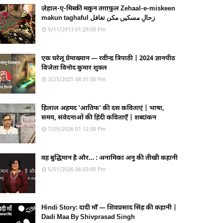
ज़ेहाल-ए-मिस्कीं मकुन तग़ाफ़ुल Zehaal-e-miskeen
makun taghaful زحالِ مسکیں مکن تغافل
9/11/2013 01:29:00 Pm
एक घरेलू प्रेमाख्यान — रवीन्द्र त्रिपाठी | 2024 ज्ञानपीठ
विजेता विनोद कुमार शुक्ल
3/25/2025 08:31:00 Pm
हिलाल अहमद 'आतिफ' की दस कविताएं | भाषा,
समय, संवेदनाओं की हिंदी कविताएँ | शब्दांकन
7/09/2026 01:12:00 Pm
वह बुद्धिमान है और… : अनामिका अनु की तीखी कहानी
5/01/2026 06:03:00 Pm
Hindi Story: दादी माँ — शिवप्रसाद सिंह की कहानी |
Dadi Maa By Shivprasad Singh