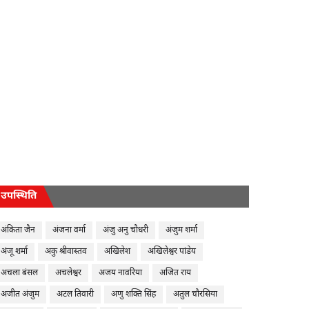
उपस्थिति
अंकिता जैन
अंजना वर्मा
अंजु अनु चौधरी
अंजुम शर्मा
अंजू शर्मा
अकु श्रीवास्तव
अखिलेश
अखिलेश्वर पांडेय
अचला बंसल
अचलेश्वर
अजय नावरिया
अजित राय
अजीत अंजुम
अटल तिवारी
अणु शक्ति सिंह
अतुल चौरसिया