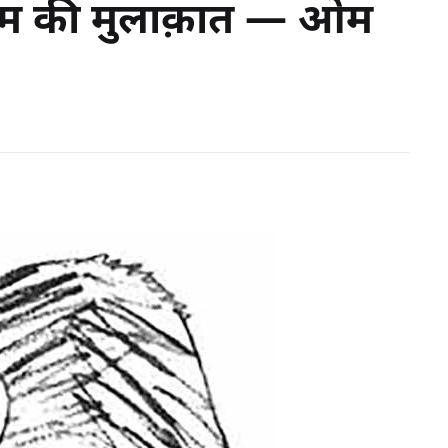
्राहम की मुलाक़ात — ओम