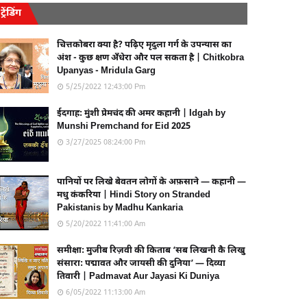
ट्रेंडिंग
चित्तकोबरा क्या है? पढ़िए मृदुला गर्ग के उपन्यास का
अंश - कुछ क्षण अँधेरा और पल सकता है | Chitkobra
Upanyas - Mridula Garg
5/25/2022 12:43:00 Pm
ईदगाह: मुंशी प्रेमचंद की अमर कहानी | Idgah by
Munshi Premchand for Eid 2025
3/27/2025 08:24:00 Pm
पानियों पर लिखे बेवतन लोगों के अफ़साने — कहानी —
मधु कंकरिया | Hindi Story on Stranded
Pakistanis by Madhu Kankaria
5/20/2022 11:41:00 Am
समीक्षा: मुजीब रिज़वी की किताब ‘सब लिखनी कै लिखु
संसारा: पद्मावत और जायसी की दुनिया’ — दिव्या
तिवारी | Padmavat Aur Jayasi Ki Duniya
6/05/2022 11:13:00 Am