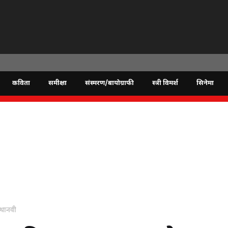
कविता
समीक्षा
संस्मरण/बायोग्राफी
स्त्री विमर्श
सिनेमा
 थानवी