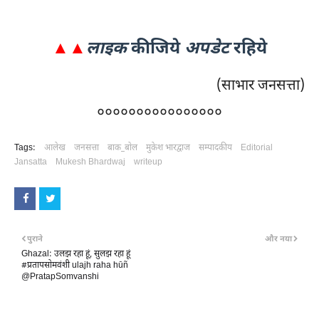
▲▲
लाइक
कीजिये
अपडेट
रहिये
(
साभार जनसत्ता
)
००००००००००००००००
Tags:
आलेख
जनसत्ता
बाक_बोल
मुकेश भारद्वाज
सम्पादकीय
Editorial
Jansatta
Mukesh Bhardwaj
writeup
पुराने
और नया
Ghazal: उलझ रहा हूं, सुलझ रहा हूं
#प्रतापसोमवंशी ulajh raha hūñ
@PratapSomvanshi