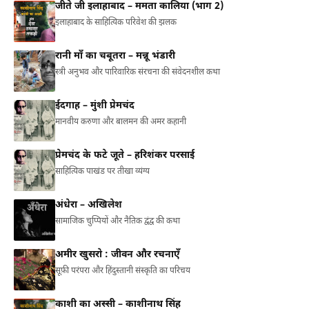
जीते जी इलाहाबाद – ममता कालिया (भाग 2)
इलाहाबाद के साहित्यिक परिवेश की झलक
रानी माँ का चबूतरा – मन्नू भंडारी
स्त्री अनुभव और पारिवारिक संरचना की संवेदनशील कथा
ईदगाह – मुंशी प्रेमचंद
मानवीय करुणा और बालमन की अमर कहानी
प्रेमचंद के फटे जूते – हरिशंकर परसाई
साहित्यिक पाखंड पर तीखा व्यंग्य
अंधेरा – अखिलेश
सामाजिक चुप्पियों और नैतिक द्वंद्व की कथा
अमीर खुसरो : जीवन और रचनाएँ
सूफ़ी परंपरा और हिंदुस्तानी संस्कृति का परिचय
काशी का अस्सी – काशीनाथ सिंह