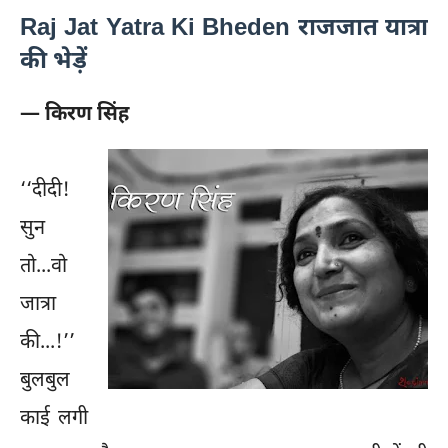
Raj Jat Yatra Ki Bheden राजजात यात्रा
की भेड़ें
— किरण सिंह
‘‘दीदी!
सुन
तो...वो
जात्रा
की...!’’
बुलबुल
काई लगी