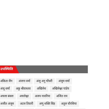
उपस्थिति
अंकिता जैन
अंजना वर्मा
अंजु अनु चौधरी
अंजुम शर्मा
अंजू शर्मा
अकु श्रीवास्तव
अखिलेश
अखिलेश्वर पांडेय
अचला बंसल
अचलेश्वर
अजय नावरिया
अजित राय
अजीत अंजुम
अटल तिवारी
अणु शक्ति सिंह
अतुल चौरसिया