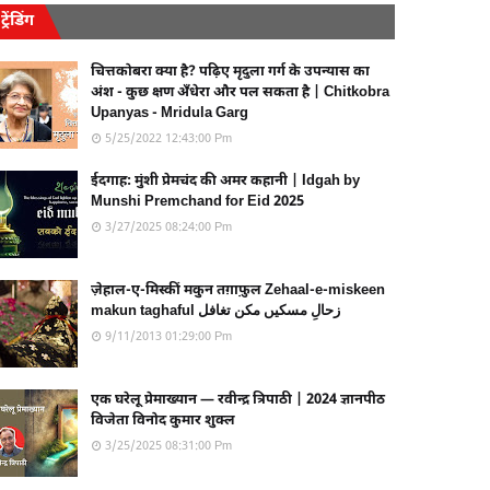
ट्रेंडिंग
चित्तकोबरा क्या है? पढ़िए मृदुला गर्ग के उपन्यास का
अंश - कुछ क्षण अँधेरा और पल सकता है | Chitkobra
Upanyas - Mridula Garg
5/25/2022 12:43:00 Pm
ईदगाह: मुंशी प्रेमचंद की अमर कहानी | Idgah by
Munshi Premchand for Eid 2025
3/27/2025 08:24:00 Pm
ज़ेहाल-ए-मिस्कीं मकुन तग़ाफ़ुल Zehaal-e-miskeen
makun taghaful زحالِ مسکیں مکن تغافل
9/11/2013 01:29:00 Pm
एक घरेलू प्रेमाख्यान — रवीन्द्र त्रिपाठी | 2024 ज्ञानपीठ
विजेता विनोद कुमार शुक्ल
3/25/2025 08:31:00 Pm