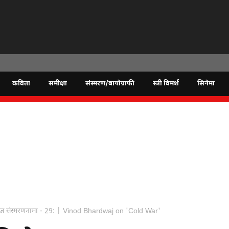
कविता
समीक्षा
संस्मरण/बायोग्राफी
स्त्री विमर्श
सिनेमा
्वाज संस्मरणनामा - 29: | Vinod Bhardwaj on 'Cold War'