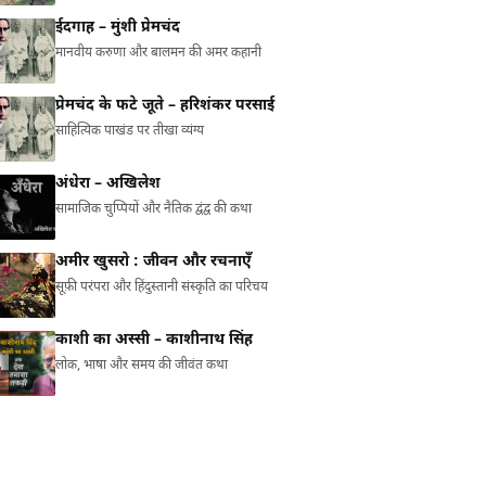
ईदगाह – मुंशी प्रेमचंद
मानवीय करुणा और बालमन की अमर कहानी
प्रेमचंद के फटे जूते – हरिशंकर परसाई
साहित्यिक पाखंड पर तीखा व्यंग्य
अंधेरा – अखिलेश
सामाजिक चुप्पियों और नैतिक द्वंद्व की कथा
अमीर खुसरो : जीवन और रचनाएँ
सूफ़ी परंपरा और हिंदुस्तानी संस्कृति का परिचय
काशी का अस्सी – काशीनाथ सिंह
लोक, भाषा और समय की जीवंत कथा