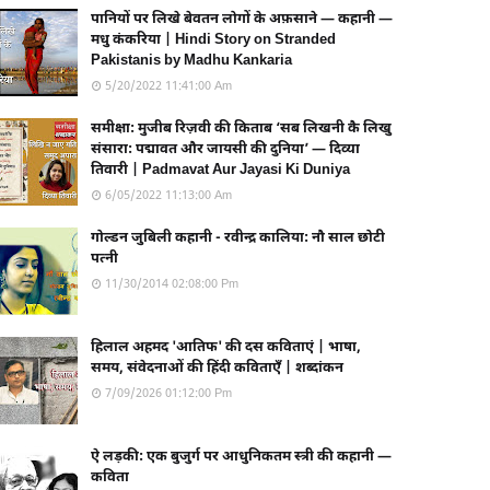
पानियों पर लिखे बेवतन लोगों के अफ़साने — कहानी —
मधु कंकरिया | Hindi Story on Stranded
Pakistanis by Madhu Kankaria
5/20/2022 11:41:00 Am
समीक्षा: मुजीब रिज़वी की किताब ‘सब लिखनी कै लिखु
संसारा: पद्मावत और जायसी की दुनिया’ — दिव्या
तिवारी | Padmavat Aur Jayasi Ki Duniya
6/05/2022 11:13:00 Am
गोल्डन जुबिली कहानी - रवीन्द्र कालिया: नौ साल छोटी
पत्नी
11/30/2014 02:08:00 Pm
हिलाल अहमद 'आतिफ' की दस कविताएं | भाषा,
समय, संवेदनाओं की हिंदी कविताएँ | शब्दांकन
7/09/2026 01:12:00 Pm
ऐ लड़की: एक बुजुर्ग पर आधुनिकतम स्त्री की कहानी —
कविता