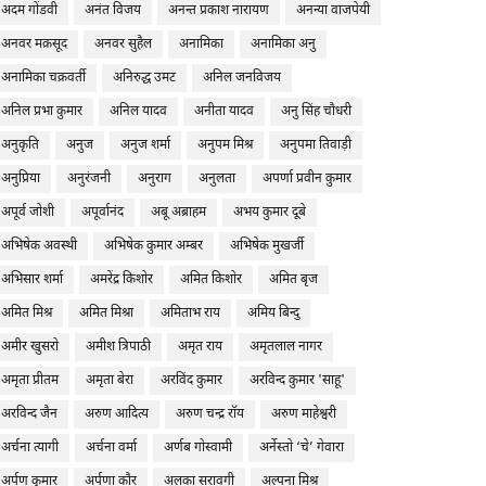
अदम गोंडवी
अनंत विजय
अनन्त प्रकाश नारायण
अनन्या वाजपेयी
अनवर मक़सूद
अनवर सुहैल
अनामिका
अनामिका अनु
अनामिका चक्रवर्ती
अनिरुद्ध उमट
अनिल जनविजय
अनिल प्रभा कुमार
अनिल यादव
अनीता यादव
अनु सिंह चौधरी
अनुकृति
अनुज
अनुज शर्मा
अनुपम मिश्र
अनुपमा तिवाड़ी
अनुप्रिया
अनुरंजनी
अनुराग
अनुलता
अपर्णा प्रवीन कुमार
अपूर्व जोशी
अपूर्वानंद
अबू अब्राहम
अभय कुमार दूबे
अभिषेक अवस्थी
अभिषेक कुमार अम्बर
अभिषेक मुखर्जी
अभिसार शर्मा
अमरेंद्र किशोर
अमित किशोर
अमित बृज
अमित मिश्र
अमित मिश्रा
अमिताभ राय
अमिय बिन्दु
अमीर खुसरो
अमीश त्रिपाठी
अमृत राय
अमृतलाल नागर
अमृता प्रीतम
अमृता बेरा
अरविंद कुमार
अरविन्द कुमार 'साहू'
अरविन्द जैन
अरुण आदित्य
अरुण चन्द्र रॉय
अरुण माहेश्वरी
अर्चना त्यागी
अर्चना वर्मा
अर्णब गोस्वामी
अर्नेस्तो ‘चे’ गेवारा
अर्पण कुमार
अर्पणा कौर
अलका सरावगी
अल्पना मिश्र