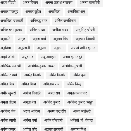
अदम गोंडवी
अनंत विजय
अनन्त प्रकाश नारायण
अनन्या वाजपेयी
अनवर मक़सूद
अनवर सुहैल
अनामिका
अनामिका अनु
अनामिका चक्रवर्ती
अनिरुद्ध उमट
अनिल जनविजय
अनिल प्रभा कुमार
अनिल यादव
अनीता यादव
अनु सिंह चौधरी
अनुकृति
अनुज
अनुज शर्मा
अनुपम मिश्र
अनुपमा तिवाड़ी
अनुप्रिया
अनुरंजनी
अनुराग
अनुलता
अपर्णा प्रवीन कुमार
अपूर्व जोशी
अपूर्वानंद
अबू अब्राहम
अभय कुमार दूबे
अभिषेक अवस्थी
अभिषेक कुमार अम्बर
अभिषेक मुखर्जी
अभिसार शर्मा
अमरेंद्र किशोर
अमित किशोर
अमित बृज
अमित मिश्र
अमित मिश्रा
अमिताभ राय
अमिय बिन्दु
अमीर खुसरो
अमीश त्रिपाठी
अमृत राय
अमृतलाल नागर
अमृता प्रीतम
अमृता बेरा
अरविंद कुमार
अरविन्द कुमार 'साहू'
अरविन्द जैन
अरुण आदित्य
अरुण चन्द्र रॉय
अरुण माहेश्वरी
अर्चना त्यागी
अर्चना वर्मा
अर्णब गोस्वामी
अर्नेस्तो ‘चे’ गेवारा
अर्पण कुमार
अर्पणा कौर
अलका सरावगी
अल्पना मिश्र