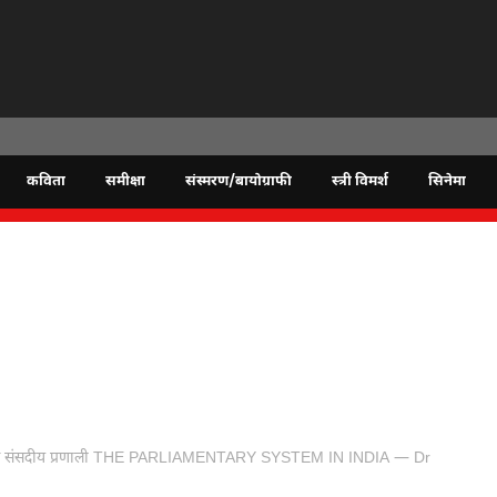
कविता
समीक्षा
संस्मरण/बायोग्राफी
स्त्री विमर्श
सिनेमा
में संसदीय प्रणाली THE PARLIAMENTARY SYSTEM IN INDIA — Dr