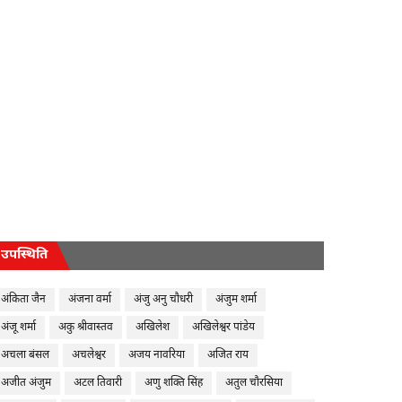
उपस्थिति
अंकिता जैन
अंजना वर्मा
अंजु अनु चौधरी
अंजुम शर्मा
अंजू शर्मा
अकु श्रीवास्तव
अखिलेश
अखिलेश्वर पांडेय
अचला बंसल
अचलेश्वर
अजय नावरिया
अजित राय
अजीत अंजुम
अटल तिवारी
अणु शक्ति सिंह
अतुल चौरसिया