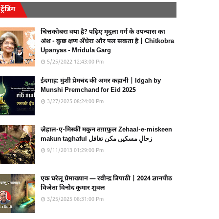
ट्रेंडिंग
चित्तकोबरा क्या है? पढ़िए मृदुला गर्ग के उपन्यास का
अंश - कुछ क्षण अँधेरा और पल सकता है | Chitkobra
Upanyas - Mridula Garg
5/25/2022 12:43:00 Pm
ईदगाह: मुंशी प्रेमचंद की अमर कहानी | Idgah by
Munshi Premchand for Eid 2025
3/27/2025 08:24:00 Pm
ज़ेहाल-ए-मिस्कीं मकुन तग़ाफ़ुल Zehaal-e-miskeen
makun taghaful زحالِ مسکیں مکن تغافل
9/11/2013 01:29:00 Pm
एक घरेलू प्रेमाख्यान — रवीन्द्र त्रिपाठी | 2024 ज्ञानपीठ
विजेता विनोद कुमार शुक्ल
3/25/2025 08:31:00 Pm