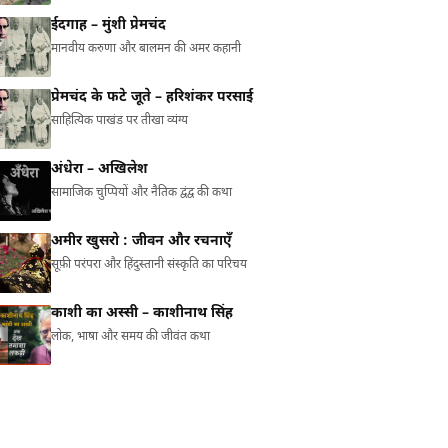
ईदगाह – मुंशी प्रेमचंद
मानवीय करुणा और बालमन की अमर कहानी
प्रेमचंद के फटे जूते – हरिशंकर परसाई
साहित्यिक पाखंड पर तीखा व्यंग्य
अंधेरा – अखिलेश
सामाजिक चुप्पियों और नैतिक द्वंद्व की कथा
अमीर खुसरो : जीवन और रचनाएँ
सूफ़ी परंपरा और हिंदुस्तानी संस्कृति का परिचय
काशी का अस्सी – काशीनाथ सिंह
लोक, भाषा और समय की जीवंत कथा