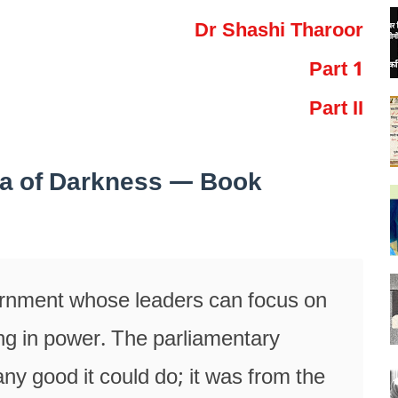
Dr Shashi Tharoor
Part 1
Part II
ra of Darkness — Book
rnment whose leaders can focus on
ng in power. The parliamentary
ny good it could do; it was from the