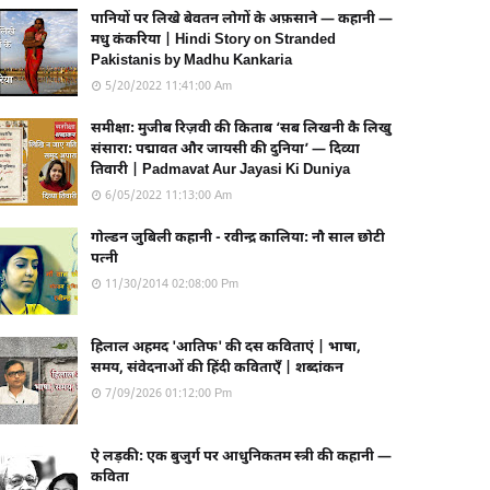
पानियों पर लिखे बेवतन लोगों के अफ़साने — कहानी —
मधु कंकरिया | Hindi Story on Stranded
Pakistanis by Madhu Kankaria
5/20/2022 11:41:00 Am
समीक्षा: मुजीब रिज़वी की किताब ‘सब लिखनी कै लिखु
संसारा: पद्मावत और जायसी की दुनिया’ — दिव्या
तिवारी | Padmavat Aur Jayasi Ki Duniya
6/05/2022 11:13:00 Am
गोल्डन जुबिली कहानी - रवीन्द्र कालिया: नौ साल छोटी
पत्नी
11/30/2014 02:08:00 Pm
हिलाल अहमद 'आतिफ' की दस कविताएं | भाषा,
समय, संवेदनाओं की हिंदी कविताएँ | शब्दांकन
7/09/2026 01:12:00 Pm
ऐ लड़की: एक बुजुर्ग पर आधुनिकतम स्त्री की कहानी —
कविता