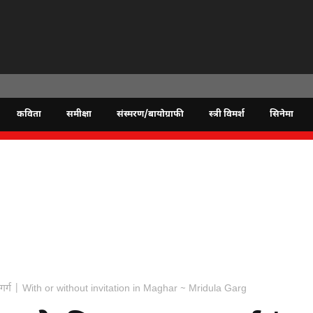
कविता
समीक्षा
संस्मरण/बायोग्राफी
स्त्री विमर्श
सिनेमा
ुला गर्ग | With or without invitation in Maghar ~ Mridula Garg