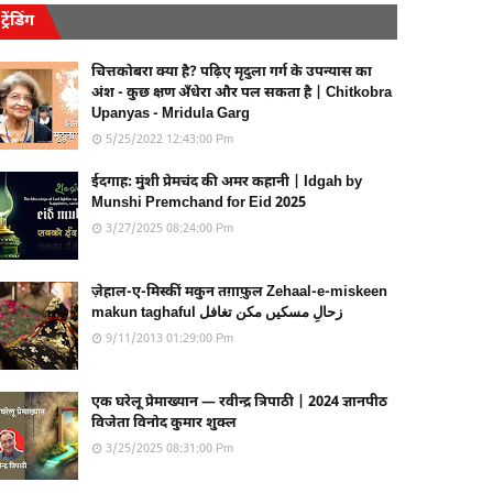
ट्रेंडिंग
चित्तकोबरा क्या है? पढ़िए मृदुला गर्ग के उपन्यास का
अंश - कुछ क्षण अँधेरा और पल सकता है | Chitkobra
Upanyas - Mridula Garg
5/25/2022 12:43:00 Pm
ईदगाह: मुंशी प्रेमचंद की अमर कहानी | Idgah by
Munshi Premchand for Eid 2025
3/27/2025 08:24:00 Pm
ज़ेहाल-ए-मिस्कीं मकुन तग़ाफ़ुल Zehaal-e-miskeen
makun taghaful زحالِ مسکیں مکن تغافل
9/11/2013 01:29:00 Pm
एक घरेलू प्रेमाख्यान — रवीन्द्र त्रिपाठी | 2024 ज्ञानपीठ
विजेता विनोद कुमार शुक्ल
3/25/2025 08:31:00 Pm