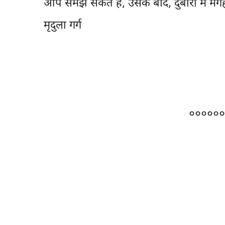
आप समझ सकते हैं, उसके बाद, दुबारा मैं मग
मृदुला गर्ग
००००००