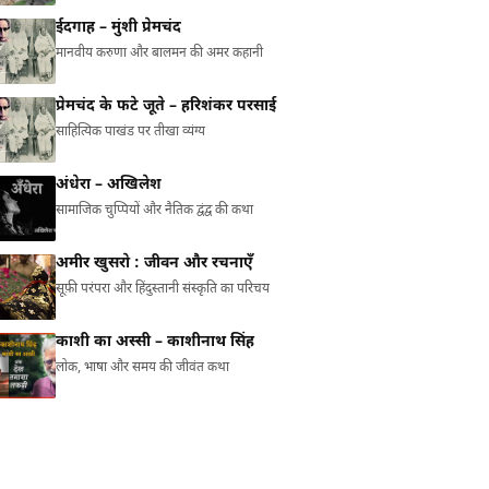
ईदगाह – मुंशी प्रेमचंद
मानवीय करुणा और बालमन की अमर कहानी
प्रेमचंद के फटे जूते – हरिशंकर परसाई
साहित्यिक पाखंड पर तीखा व्यंग्य
अंधेरा – अखिलेश
सामाजिक चुप्पियों और नैतिक द्वंद्व की कथा
अमीर खुसरो : जीवन और रचनाएँ
सूफ़ी परंपरा और हिंदुस्तानी संस्कृति का परिचय
काशी का अस्सी – काशीनाथ सिंह
लोक, भाषा और समय की जीवंत कथा