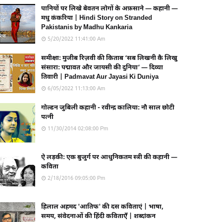
पानियों पर लिखे बेवतन लोगों के अफ़साने — कहानी —
मधु कंकरिया | Hindi Story on Stranded
Pakistanis by Madhu Kankaria
5/20/2022 11:41:00 Am
समीक्षा: मुजीब रिज़वी की किताब ‘सब लिखनी कै लिखु
संसारा: पद्मावत और जायसी की दुनिया’ — दिव्या
तिवारी | Padmavat Aur Jayasi Ki Duniya
6/05/2022 11:13:00 Am
गोल्डन जुबिली कहानी - रवीन्द्र कालिया: नौ साल छोटी
पत्नी
11/30/2014 02:08:00 Pm
ऐ लड़की: एक बुजुर्ग पर आधुनिकतम स्त्री की कहानी —
कविता
2/18/2016 09:05:00 Pm
हिलाल अहमद 'आतिफ' की दस कविताएं | भाषा,
समय, संवेदनाओं की हिंदी कविताएँ | शब्दांकन