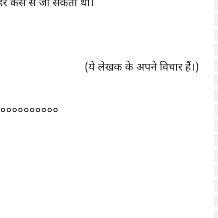
हर कैसे से जा सकती थी।
(ये लेखक के अपने विचार हैं।)
००००००००००