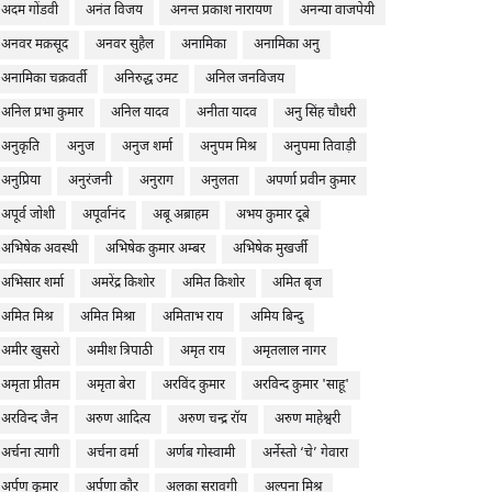
अदम गोंडवी
अनंत विजय
अनन्त प्रकाश नारायण
अनन्या वाजपेयी
अनवर मक़सूद
अनवर सुहैल
अनामिका
अनामिका अनु
अनामिका चक्रवर्ती
अनिरुद्ध उमट
अनिल जनविजय
अनिल प्रभा कुमार
अनिल यादव
अनीता यादव
अनु सिंह चौधरी
अनुकृति
अनुज
अनुज शर्मा
अनुपम मिश्र
अनुपमा तिवाड़ी
अनुप्रिया
अनुरंजनी
अनुराग
अनुलता
अपर्णा प्रवीन कुमार
अपूर्व जोशी
अपूर्वानंद
अबू अब्राहम
अभय कुमार दूबे
अभिषेक अवस्थी
अभिषेक कुमार अम्बर
अभिषेक मुखर्जी
अभिसार शर्मा
अमरेंद्र किशोर
अमित किशोर
अमित बृज
अमित मिश्र
अमित मिश्रा
अमिताभ राय
अमिय बिन्दु
अमीर खुसरो
अमीश त्रिपाठी
अमृत राय
अमृतलाल नागर
अमृता प्रीतम
अमृता बेरा
अरविंद कुमार
अरविन्द कुमार 'साहू'
अरविन्द जैन
अरुण आदित्य
अरुण चन्द्र रॉय
अरुण माहेश्वरी
अर्चना त्यागी
अर्चना वर्मा
अर्णब गोस्वामी
अर्नेस्तो ‘चे’ गेवारा
अर्पण कुमार
अर्पणा कौर
अलका सरावगी
अल्पना मिश्र