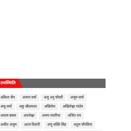
उपस्थिति
अंकिता जैन
अंजना वर्मा
अंजु अनु चौधरी
अंजुम शर्मा
अंजू शर्मा
अकु श्रीवास्तव
अखिलेश
अखिलेश्वर पांडेय
अचला बंसल
अचलेश्वर
अजय नावरिया
अजित राय
अजीत अंजुम
अटल तिवारी
अणु शक्ति सिंह
अतुल चौरसिया