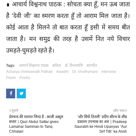
∎ आचार्य विश्वनाथ पाठक : सोचता क्या हूँ, मन ऊब जाता
है ‘देवी जी‘ का स्मरण करता हूँ तो आराम मिल जाता है।
कोई आता है मिलने तो बात करता हूँ इसी में समय बीत
जाता है। मन समुद्र की तरह है उसमें नित नये विचार
उमड़ते-घुमड़ते रहते है।
Tags:
आचार्य विश्वनाथ पाठक
कविता
डॉ. विन्ध्यमणि
बातचीत
Acharya Vishwanath Pathak
Awadhi
Dr. Vindhymani
interview
Poem
Poetry
पुराने
और नया
प्रेमचन्द की रवायत जिन्दा है - काज़ी अब्दुल
'और सिर्फ तितली' प्रदीप सौरभ के शीघ्र
सत्तार | Qazi Abdul Sattar gives
प्रकाश्य उपन्यास का अंश | Pradeep
Lamahai Samman to Tariq
Saurabh ke Hindi Upanyas 'Aur
Chhatari
Sirf Titli' ka Ansh