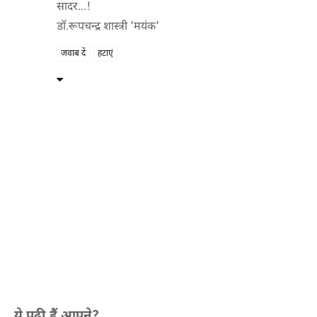
सादर...!
डॉ.रूपचन्द्र शास्त्री 'मयंक'
जवाब दें
हटाएं
ये पढ़ी हैं आपने?