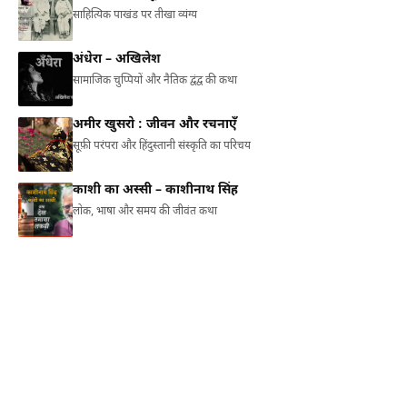
साहित्यिक पाखंड पर तीखा व्यंग्य
अंधेरा – अखिलेश
सामाजिक चुप्पियों और नैतिक द्वंद्व की कथा
अमीर खुसरो : जीवन और रचनाएँ
सूफ़ी परंपरा और हिंदुस्तानी संस्कृति का परिचय
काशी का अस्सी – काशीनाथ सिंह
लोक, भाषा और समय की जीवंत कथा