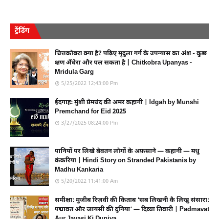
ट्रेंडिंग
चित्तकोबरा क्या है? पढ़िए मृदुला गर्ग के उपन्यास का अंश - कुछ
क्षण अँधेरा और पल सकता है | Chitkobra Upanyas -
Mridula Garg
5/25/2022 12:43:00 Pm
ईदगाह: मुंशी प्रेमचंद की अमर कहानी | Idgah by Munshi
Premchand for Eid 2025
3/27/2025 08:24:00 Pm
पानियों पर लिखे बेवतन लोगों के अफ़साने — कहानी — मधु
कंकरिया | Hindi Story on Stranded Pakistanis by
Madhu Kankaria
5/20/2022 11:41:00 Am
समीक्षा: मुजीब रिज़वी की किताब ‘सब लिखनी कै लिखु संसारा:
पद्मावत और जायसी की दुनिया’ — दिव्या तिवारी | Padmavat
Aur Jayasi Ki Duniya