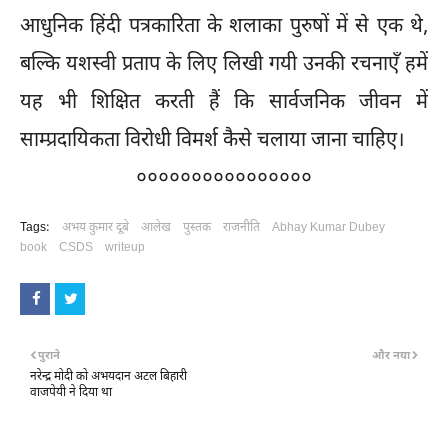
आधुनिक हिंदी पत्रकारिता के शलाका पुरुषों में से एक थे,
बल्कि यशस्वी प्रताप के लिए लिखी गयी उनकी रचनाएँ हमें
यह भी शिक्षित करती हैं कि सार्वजनिक जीवन में
साम्प्रदायिकता विरोधी विमर्श कैसे चलाया जाना चाहिए।
००००००००००००००००
Tags:
अभय कुमार दूबे
आलेख
पुस्तक
राजनीति
Abhay Kumar Dubey
book
CSDS
writeup
पुराने
और नया
नरेन्द्र मोदी को अभयदान अटल बिहारी
वाजपेयी ने दिया था