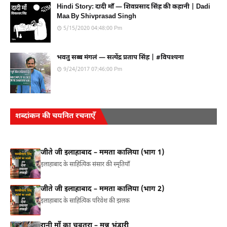
Hindi Story: दादी माँ — शिवप्रसाद सिंह की कहानी | Dadi
Maa By Shivprasad Singh
5/15/2020 04:48:00 Pm
भवतु सब्ब मंगलं — सत्येंद्र प्रताप सिंह | #विपश्यना
9/24/2017 07:46:00 Pm
शब्दांकन की चयनित रचनाएँ
जीते जी इलाहाबाद – ममता कालिया (भाग 1)
इलाहाबाद के साहित्यिक संसार की स्मृतियाँ
जीते जी इलाहाबाद – ममता कालिया (भाग 2)
इलाहाबाद के साहित्यिक परिवेश की झलक
रानी माँ का चबूतरा – मन्नू भंडारी