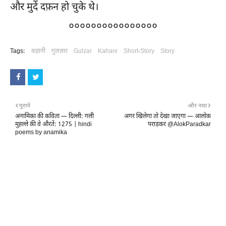
और मुर्दे दफ़न हो चुके थे।
००००००००००००००००
Tags:
कहानी
गुलज़ार
Gulzar
Kahani
Short-Story
Story
पुराने
और नया
अनामिका की कविता — दिल्ली: गली
अगर खिलेगा तो देखा जाएगा — आलोक
मुहल्ले की वे औरतें: 1275 | hindi
पराड़कर @AlokParadkar
poems by anamika