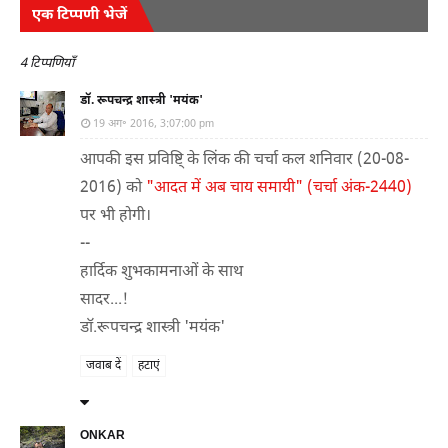
एक टिप्पणी भेजें
4 टिप्पणियाँ
डॉ. रूपचन्द्र शास्त्री 'मयंक'
19 अग॰ 2016, 3:07:00 pm
आपकी इस प्रविष्टि् के लिंक की चर्चा कल शनिवार (20-08-
2016) को
"आदत में अब चाय समायी" (चर्चा अंक-2440)
पर भी होगी।
--
हार्दिक शुभकामनाओं के साथ
सादर...!
डॉ.रूपचन्द्र शास्त्री 'मयंक'
जवाब दें
हटाएं
ONKAR