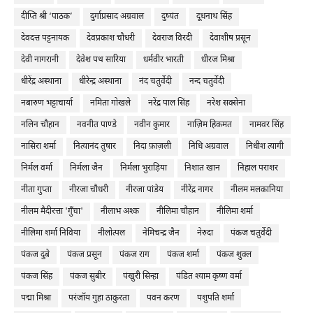
दीप्ति श्री ‘पाठक’
दुर्गाप्रसाद अग्रवाल
दुष्यंत
दूधनाथ सिंह
देवदत्त पट्टनायक
देवप्रकाश चौधरी
देवराज विरदी
देवाशीष प्रसून
देवी नागरानी
देवेश पथ सारिया
धर्मवीर भारती
धीरज मिश्रा
धीरेंद्र अस्थाना
धीरेन्द्र अस्थाना
नंद चतुर्वेदी
नन्द चतुर्वेदी
नबारुण भट्टाचार्या
नमिता गोखले
नरेंद्र पाल सिंह
नरेश सक्सेना
नलिन चौहान
नवनीत पाण्डे
नवीन कुमार
नाज़िम हिकमत
नामवर सिंह
नासिरा शर्मा
नित्यानंद तुषार
निदा फ़ाज़ली
निधि अग्रवाल
निधीश त्यागी
निर्मल वर्मा
निर्मला जैन
निर्मला भुराड़िया
निशात खान
निहाल पराशर
नीता गुप्ता
नीरजा चौधरी
नीरजा पांडेय
नीरेंद्र नागर
नीलम मलकानिया
नीलम मैदीरत्ता 'गुँचा'
नीलाभ अश्क
नीलिमा चौहान
नीलिमा शर्मा
नीलिमा शर्मा निविया
नीलोत्पल
नेमिचन्द्र जैन
नेरुदा
पंकज चतुर्वेदी
पंकज दुबे
पंकज प्रसून
पंकज राग
पंकज शर्मा
पंकज शुक्ल
पंकज सिंह
पंकज सुबीर
पंखुरी सिन्हा
पंडित श्याम कृष्ण वर्मा
पद्मा मिश्रा
परंजॉय गुहा ठाकुरता
पवन करण
पशुपति शर्मा