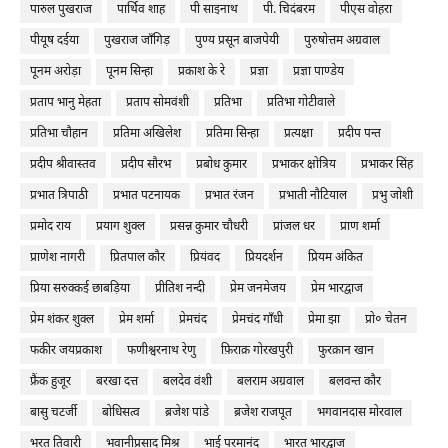
पारुल पुखराज
पार्थिव शाह
पी साइनाथ
पी. चिदंबरम
पीएस वोहरा
पीयूष दईया
पुखराज जाँगिड़
पुण्य प्रसून बाजपेयी
पुरुषोत्तम अग्रवाल
पूनम अरोड़ा
पूनम सिन्हा
प्रकाश के रे
प्रज्ञा
प्रज्ञा पाण्डेय
प्रताप भानु मेहता
प्रताप सोमवंशी
प्रतिभा
प्रतिभा गोटीवाले
प्रतिभा चौहान
प्रतिमा अखिलेश
प्रतिमा सिन्हा
प्रत्यक्षा
प्रदीप पन्त
प्रदीप श्रीवास्तव
प्रदीप सौरभ
प्रबोध कुमार
प्रभाकर क्षोत्रिय
प्रभाकर सिंह
प्रभात त्रिपाठी
प्रभात पटनायक
प्रभात रंजन
प्रभाती नौटियाल
प्रभु जोशी
प्रमोद राय
प्रयाग शुक्ल
प्रसन्न कुमार चौधरी
प्रांजल धर
प्राण शर्मा
प्राणेश नागरी
प्रितपाल कौर
प्रियंवद
प्रियदर्शन
प्रियम अंकित
प्रिया सरुक्कई छाबड़िया
प्रीतिश नन्दी
प्रेम जनमेजय
प्रेम भारद्वाज
प्रेम शंकर शुक्ल
प्रेम शर्मा
प्रेमचंद
प्रेमचंद गाँधी
प्रेमा झा
प्रो० चेतन
फकीर जयप्रकाश
फणीश्वरनाथ रेणु
फ़िराक़ गोरखपुरी
फुरक़ान खान
फ्रैंक हुजूर
बरखा दत्त
बलदेव वंशी
बलराम अग्रवाल
बलवन्त कौर
बासु चटर्जी
बोधिसत्व
ब्रजेश पांडे
ब्रजेश राजपूत
भगवानदास मोरवाल
भरत तिवारी
भवानीप्रसाद मिश्र
भाई परमानंद
भारत भारद्वाज