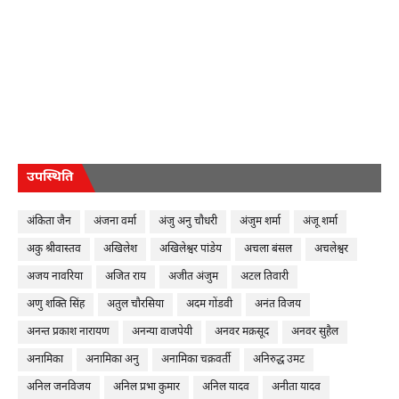
उपस्थिति
अंकिता जैन
अंजना वर्मा
अंजु अनु चौधरी
अंजुम शर्मा
अंजू शर्मा
अकु श्रीवास्तव
अखिलेश
अखिलेश्वर पांडेय
अचला बंसल
अचलेश्वर
अजय नावरिया
अजित राय
अजीत अंजुम
अटल तिवारी
अणु शक्ति सिंह
अतुल चौरसिया
अदम गोंडवी
अनंत विजय
अनन्त प्रकाश नारायण
अनन्या वाजपेयी
अनवर मक़सूद
अनवर सुहैल
अनामिका
अनामिका अनु
अनामिका चक्रवर्ती
अनिरुद्ध उमट
अनिल जनविजय
अनिल प्रभा कुमार
अनिल यादव
अनीता यादव