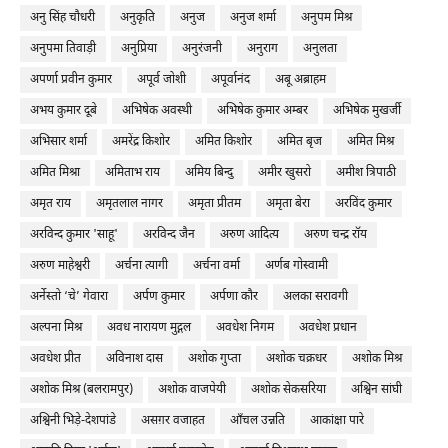
अनु सिंह चौधरी
अनुकृति
अनुज
अनुज शर्मा
अनुपम मिश्र
अनुपमा तिवाड़ी
अनुप्रिया
अनुरंजनी
अनुराग
अनुलता
अपर्णा प्रवीन कुमार
अपूर्व जोशी
अपूर्वानंद
अबू अब्राहम
अभय कुमार दूबे
अभिषेक अवस्थी
अभिषेक कुमार अम्बर
अभिषेक मुखर्जी
अभिसार शर्मा
अमरेंद्र किशोर
अमित किशोर
अमित बृज
अमित मिश्र
अमित मिश्रा
अमिताभ राय
अमिय बिन्दु
अमीर खुसरो
अमीश त्रिपाठी
अमृत राय
अमृतलाल नागर
अमृता प्रीतम
अमृता बेरा
अरविंद कुमार
अरविन्द कुमार 'साहू'
अरविन्द जैन
अरुण आदित्य
अरुण चन्द्र रॉय
अरुण माहेश्वरी
अर्चना त्यागी
अर्चना वर्मा
अर्णब गोस्वामी
अर्नेस्तो ‘चे’ गेवारा
अर्पण कुमार
अर्पणा कौर
अलका सरावगी
अल्पना मिश्र
अवध नारायण मुद्गल
अवधेश निगम
अवधेश प्रधान
अवधेश प्रीत
अविनाश दास
अशोक गुप्ता
अशोक चक्रधर
अशोक मिश्र
अशोक मिश्र (बलरामपुर)
अशोक वाजपेयी
अशोक सेकसरिया
अश्विन सांघी
अश्विनी भिड़े-देशपांडे
असग़र वजाहत
आँचल उन्नति
आकांक्षा पारे