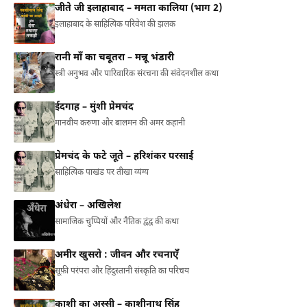
जीते जी इलाहाबाद – ममता कालिया (भाग 2)
इलाहाबाद के साहित्यिक परिवेश की झलक
रानी माँ का चबूतरा – मन्नू भंडारी
स्त्री अनुभव और पारिवारिक संरचना की संवेदनशील कथा
ईदगाह – मुंशी प्रेमचंद
मानवीय करुणा और बालमन की अमर कहानी
प्रेमचंद के फटे जूते – हरिशंकर परसाई
साहित्यिक पाखंड पर तीखा व्यंग्य
अंधेरा – अखिलेश
सामाजिक चुप्पियों और नैतिक द्वंद्व की कथा
अमीर खुसरो : जीवन और रचनाएँ
सूफ़ी परंपरा और हिंदुस्तानी संस्कृति का परिचय
काशी का अस्सी – काशीनाथ सिंह