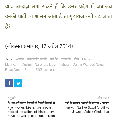
आप अन्दाज़ लगा सकते हैं कि उत्तर प्रदेश में जब-जब
उनकी पार्टी का शासन आता है तो गुंडाराज क्यों बढ़ जाता
है?
(लोकमत समाचार, 12 अप्रैल 2014)
Tags:
आलेख
क़मर वहीद नक़वी
राग देश
राजनीति
लेख
Election
Mulayam
Muslim
Narendra Modi
Politics
Qamar Waheed Naqvi
Raag Desh
Rape
RSS
writeup
पुराने
और नया
देश के अधिकतर लेखकों ने दिल्ली के बारे में
नारी के सवाल अनाड़ी के जवाब - अशोक
बहुत अच्छा नहीं लिखा है - प्रेम भारद्वाज
चक्रधर | Nari ke Saval Anadi ke
most of the writers of this country
Jawab - Ashok Chakrdhar
have not written good about Delhi