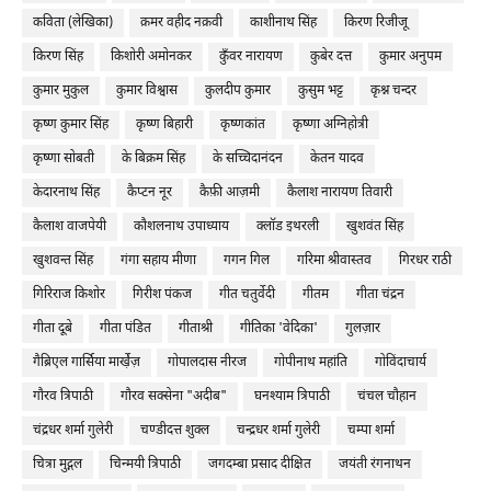
कविता (लेखिका)
क़मर वहीद नक़वी
काशीनाथ सिंह
किरण रिजीजू
किरण सिंह
किशोरी अमोनकर
कुँवर नारायण
कुबेर दत्त
कुमार अनुपम
कुमार मुकुल
कुमार विश्वास
कुलदीप कुमार
कुसुम भट्ट
कृश्न चन्दर
कृष्ण कुमार सिंह
कृष्ण बिहारी
कृष्णकांत
कृष्णा अग्निहोत्री
कृष्णा सोबती
के बिक्रम सिंह
के सच्चिदानंदन
केतन यादव
केदारनाथ सिंह
कैप्टन नूर
कैफ़ी आज़मी
कैलाश नारायण तिवारी
कैलाश वाजपेयी
कौशलनाथ उपाध्याय
क्लॉड इथरली
खुशवंत सिंह
खुशवन्त सिंह
गंगा सहाय मीणा
गगन गिल
गरिमा श्रीवास्तव
गिरधर राठी
गिरिराज किशोर
गिरीश पंकज
गीत चतुर्वेदी
गीतम
गीता चंद्रन
गीता दूबे
गीता पंडित
गीताश्री
गीतिका 'वेदिका'
गुलज़ार
गैब्रिएल गार्सिया मार्खे़ज़
गोपालदास नीरज
गोपीनाथ महांति
गोविंदाचार्य
गौरव त्रिपाठी
गौरव सक्सेना "अदीब"
घनश्याम त्रिपाठी
चंचल चौहान
चंद्रधर शर्मा गुलेरी
चण्डीदत्त शुक्ल
चन्द्रधर शर्मा गुलेरी
चम्पा शर्मा
चित्रा मुद्गल
चिन्मयी त्रिपाठी
जगदम्बा प्रसाद दीक्षित
जयंती रंगनाथन