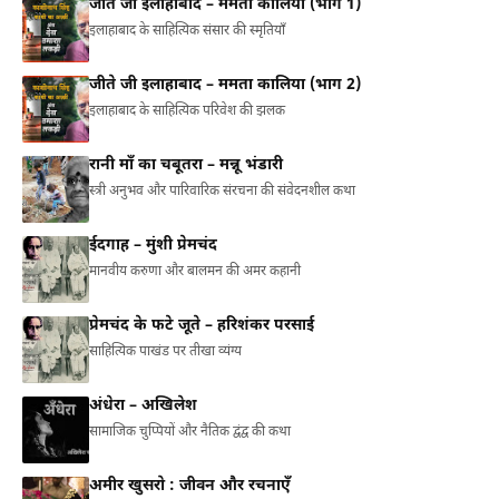
जीते जी इलाहाबाद – ममता कालिया (भाग 1)
इलाहाबाद के साहित्यिक संसार की स्मृतियाँ
जीते जी इलाहाबाद – ममता कालिया (भाग 2)
इलाहाबाद के साहित्यिक परिवेश की झलक
रानी माँ का चबूतरा – मन्नू भंडारी
स्त्री अनुभव और पारिवारिक संरचना की संवेदनशील कथा
ईदगाह – मुंशी प्रेमचंद
मानवीय करुणा और बालमन की अमर कहानी
प्रेमचंद के फटे जूते – हरिशंकर परसाई
साहित्यिक पाखंड पर तीखा व्यंग्य
अंधेरा – अखिलेश
सामाजिक चुप्पियों और नैतिक द्वंद्व की कथा
अमीर खुसरो : जीवन और रचनाएँ