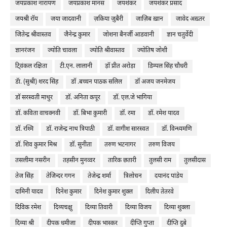
जयप्रकाश नारायण
जयप्रकाश मानस
जयशंकर
जयशंकर प्रसाद
जयश्री रॉय
जया जादवानी
ज़किया ज़ुबैरी
जाज़िब ख़ान
जावेद अख़्तर
जितेन्द्र श्रीवास्तव
जैनेन्द्र कुमार
जोशना बैनर्जी आडवानी
ज्ञान चतुर्वेदी
ज्ञानरंजन
ज्योति चावला
ज्योति श्रीवास्तव
ज्योतिष जोशी
टि्वंकल रक्षिता
टी.एन. लालानी
ड़ॉ प्रीत अरोड़ा
डिम्पल सिंह चौधरी
डॅा. (सुश्री) शरद सिंह
डॉ .बच्चन पाठक सलिल
डॉ अजय जनमेजय
डॉ सरस्वती माथुर
डॉ. अनिता कपूर
डॉ. एल.जे भागिया
डॉ. कविता वाचक्नवी
डॉ. बिभा कुमारी
डॉ. रमा
डॉ. रमेश यादव
डॉ. रश्मि
डॉ. राजेन्द्र नाथ त्रिपाठी
डॉ. वागीश सारस्वत
डॉ. विन्ध्यमणि
डॉ. शिव कुमार मिश्र
डॉ. सुनीता
तरुण भटनागर
तरुण विजय
तसलीमा नसरीन
तहसीन मुनव्वर
तारिक छतारी
तुलसी राम
तुलसीदास
तेज सिंह
तेजिन्दर गगन
तेजेन्द्र शर्मा
त्रिलोचन
दयानंद पांडेय
दामिनी यादव
दिनेश कुमार
दिनेश कुमार शुक्ल
दिलीप तेतरवे
दिविक रमेश
दिव्यचक्षु
दिव्या तिवारी
दिव्या विजय
दिव्या शुक्ला
दिव्या श्री
दीपक धमीजा
दीपक भास्कर
दीप्ति गुप्ता
दीप्ति दुबे