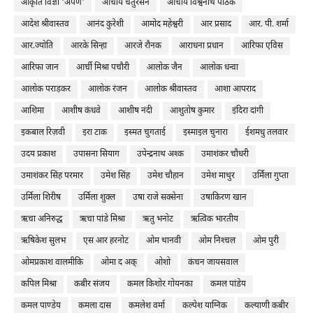
आकृति विज्ञा 'अर्पण'
आचार्य चतुरसेन
आचार्य विश्वनाथ पाठक
आदेश श्रीवास्तव
आनंद कुरेशी
आमोद महेश्वरी
आर प्रसाद
आर. पी. शर्मा
आर.ज्योति
आरके सिन्हा
आरजे रौनक
आराधना प्रधान
आरिफा एविस
आरिफा जान
आर्ची मिश्रा पचौरी
आलोक जैन
आलोक धन्वा
आलोक पराड़कर
आलोक रंजन
आलोक श्रीवास्तव
आशा आपराद
आशिमा
आशीष कंधवे
आशीष नंदी
आशुतोष कुमार
इंदिरा दांगी
इकबाल रिज़वी
इरा टाक
इस्मत चुगताई
इस्माइल चुनारा
ईशमधु तलवार
उदय प्रकाश
उपासना सियाग
उपेन्द्रनाथ अश्क
उमाशंकर चौधरी
उमाशंकर सिंह परमार
उमेश सिंह
उमेश चौहान
उमेश माथुर
उर्मिला गुप्ता
उर्मिला शिरीष
उर्मिला शुक्ल
उषा राजे सक्सेना
उषाकिरण खान
ऋचा अनिरुद्ध
ऋचा पांडे मिश्रा
ऋतु भनोट
ऋत्विक भारतीय
ऋषिकेश सुलभ
एस आर हरनोट
ओम थानवी
ओम निश्‍चल
ओम पुरी
ओमप्रकाश वालमीकि
ओमा द अक्
ओशो
कंचन जायसवाल
कपिल मिश्रा
कबीर संजय
कमल किशोर गोयनका
कमल पांडेय
कमल पाण्डेय
कमला दास
कमलेश वर्मा
कल्पेश याग्निक
कल्याणी कबीर